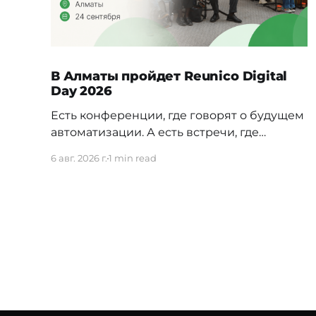
В Алматы пройдет Reunico Digital
Day 2026
Есть конференции, где говорят о будущем
автоматизации. А есть встречи, где
показывают, как это будущее уже строится
6 авг. 2026 г.
1 min read
внутри реальных компаний. 24 сентября в
Алматы пройдёт Reunico Digital Day 2026
— конференция о практических кейсах
процессной автоматизации, сложных
решениях, внутренних IT-командах и
технологиях, которые меняют работу
крупного бизнеса изнутри. На площадке
соберут