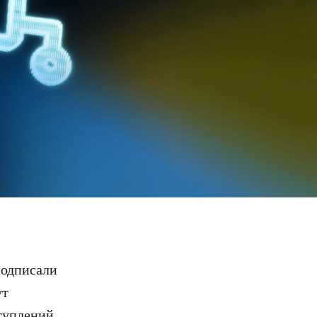
подписали
ут
туплений.