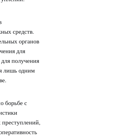
в
ных средств.
ельных органов
чения для
 для получения
ся лишь одним
ве.
о борьбе с
истики
х преступлений,
оперативность