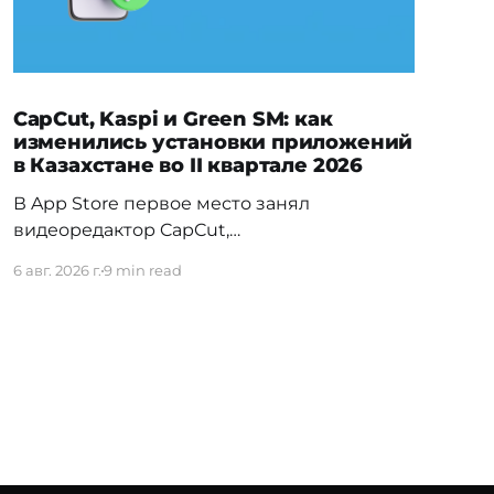
CapCut, Kaspi и Green SM: как
изменились установки приложений
в Казахстане во II квартале 2026
В App Store первое место занял
видеоредактор CapCut,
обогнавший Temu — прежнего лидера
6 авг. 2026 г.
9 min read
первого квартала. На Android заметно
изменилась расстановка в
финтехе: Kaspi.kz обошёл прежнего
лидера Freedom SuperApp. Вьетнамское
электротакси Green SM сразу вошло в топ
своей категории, а в топ-5 навигационных
приложений впервые попал сервис для
водителей такси и