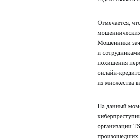
Отмечается, что
мошеннических 
Мошенники зач
и сотрудниками
похищения перс
онлайн-кредито
из множества в
На данный моме
киберпреступни
организации TS
произошедших в