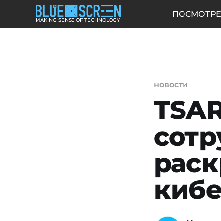
ПОСМОТРЕ
MAKING SENSE OF TECHNOLOGY
новости
TSAR
сотр
рас
киб