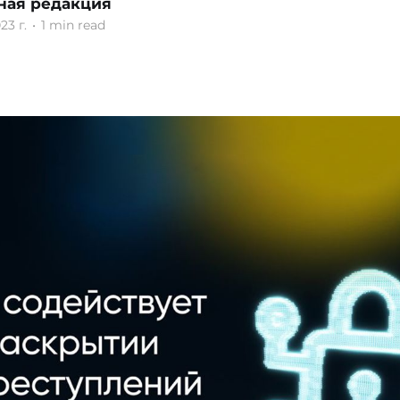
ная редакция
23 г.
•
1 min read