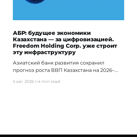
АБР: будущее экономики
Казахстана — за цифровизацией.
Freedom Holding Corp. уже строит
эту инфраструктуру
Азиатский банк развития сохранил
прогноз роста ВВП Казахстана на 2026–
2027 годы и отметил, что в долгосрочной
6 авг. 2026 г.
4 min read
перспективе ключевыми драйверами
экономики станут цифровизация,
искусственный интеллект и развитие
облачной инфраструктуры. Эти тренды
уже нашли отражение в стратегии
Freedom Holding Corp., которая
инвестирует в ИИ, дата-центры, облачные
технологии и цифровую экосистему.