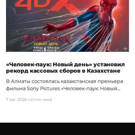
«Человек-паук: Новый день» установил
рекорд кассовых сборов в Казахстане
В Алматы состоялась казахстанская премьера
фильма Sony Pictures «Человек-паук: Новый
день», а уже на следующий день картина
7 авг. 2026 г.
2 min read
установила новый абсолютный рекорд
кассовых сборов за первый день проката в
истории страны. Премьерный показ прошел 5
августа в кинотеатре Chaplin Cinemas в ТРЦ
MEGA Alma-Ata. Первыми увидеть новое