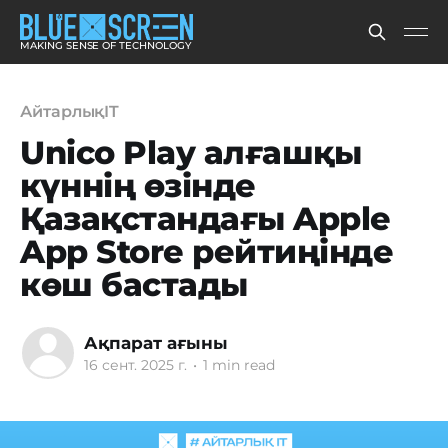
MAKING SENSE OF TECHNOLOGY
АйтарлықIT
Unico Play алғашқы
күннің өзінде
Қазақстандағы Apple
App Store рейтиңінде
көш бастады
Ақпарат ағыны
16 сент. 2025 г.
•
1 min read