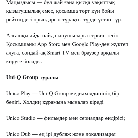
Маңыздысы — бұл жай ғана қысқа уақыттық
қызығушылық емес, қосымша төрт күн бойы
рейтиңдегі орындарын тұрақты түрде ұстап тұр.
Алғашқы айда пайдаланушыларға сервис тегін.
Қосымшаны App Store мен Google Play-ден жүктеп
алуға, сондай-ақ Smart TV мен браузер арқылы
көруге болады.
Uni-Q Group туралы
Unico Play — Uni-Q Group медиахолдиңінің бір
бөлігі. Холдиң құрамына мыналар кіреді
Unico Studio — фильмдер мен сериалдар өндірісі;
Unico Dub — ең ірі дубляж және локализация