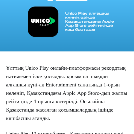
Ұлттық Unico Play онлайн-платформасы рекордтық
нәтижемен іске қосылды: қосымша шыққан
алғашқы күні-ақ Entertainment санатында 1-орын
иеленіп, Қазақстандағы Apple App Store-дың жалпы
рейтиңінде 4-орынға көтерілді. Осылайша
Қазақстанда жасалған қосымшалардың ішінде
көшбасшы атанды.
Unico Play 12 қыркүйекте - Қазақстан киносы күні