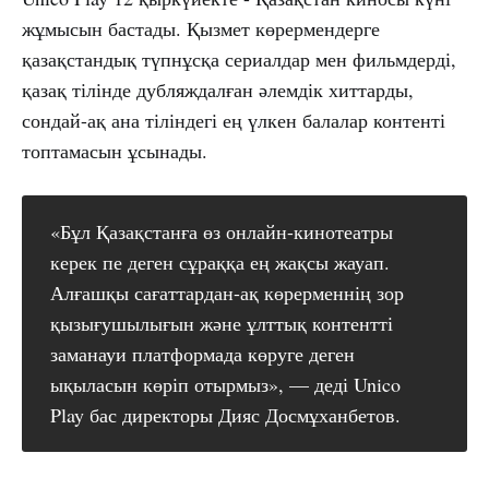
жұмысын бастады. Қызмет көрермендерге
қазақстандық түпнұсқа сериалдар мен фильмдерді,
қазақ тілінде дубляждалған әлемдік хиттарды,
сондай-ақ ана тіліндегі ең үлкен балалар контенті
топтамасын ұсынады.
«Бұл Қазақстанға өз онлайн-кинотеатры
керек пе деген сұраққа ең жақсы жауап.
Алғашқы сағаттардан-ақ көрерменнің зор
қызығушылығын және ұлттық контентті
заманауи платформада көруге деген
ықыласын көріп отырмыз», — деді Unico
Play бас директоры Дияс Досмұханбетов.