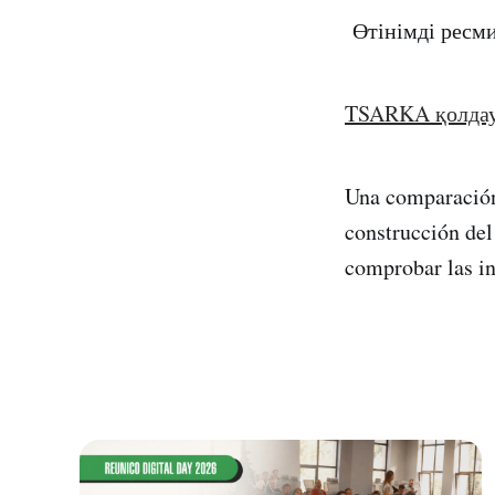
Өтінімді ресм
TSARKA қолда
Una comparación
construcción del
comprobar las in