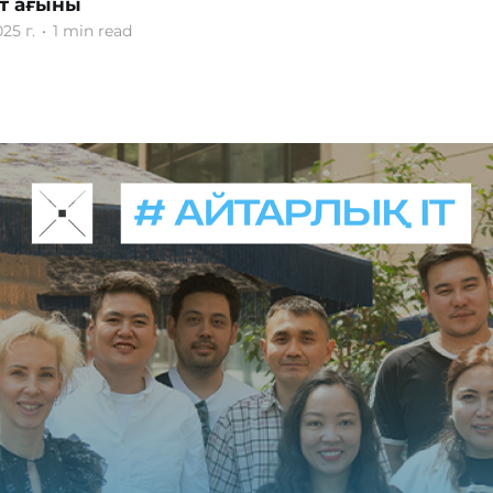
т ағыны
25 г.
•
1 min read