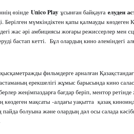
Unico Play
елуден а
ннің өзінде
ұсынған байқауға
і. Берілген мүмкіндіктен қапы қалмауды көздеген 
ндегі жас әрі амбициясы жоғары режиссерлер мен сц
руді бастап кетті. Бұл олардың кино әлеміндегі а
ысқаметражды фильмдерге арналған Қазақстандағ
астаманың ерекшелігі жұмыс барысында кино сала
берлер жеңімпаздарға бағдар беріп, ментор ретінде
ың көздеген мақсаты -алдағы уақытта қазақ киноин
ң пайда болуына және олардың дәл осы салада кәсіб
.