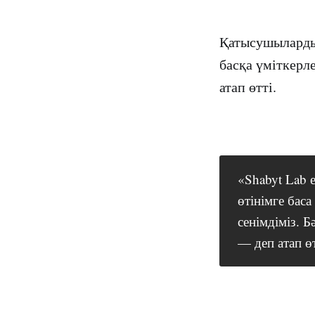
Қатысушылардың
басқа үміткерл
атап өтті.
«Shabyt Lab е
өтінімге баса
сенімдіміз. Б
— деп атап ө