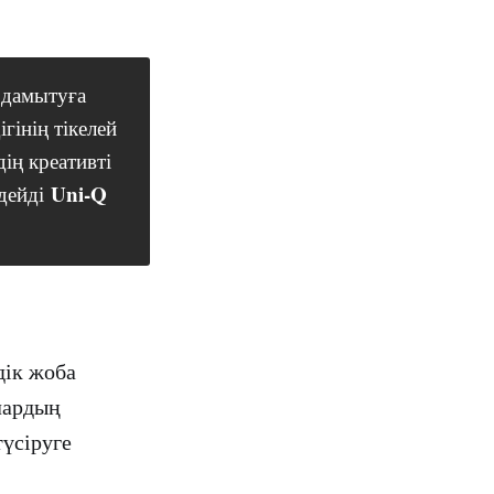
 дамытуға
інің тікелей
ің креативті
Uni-Q
 дейді
дік жоба
лардың
үсіруге