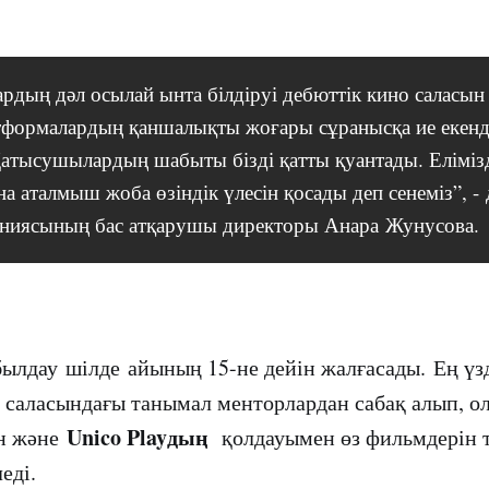
ардың дәл осылай ынта білдіруі дебюттік кино саласын
тформалардың қаншалықты жоғары сұранысқа ие екендіг
Қатысушылардың шабыты бізді қатты қуантады. Елімізд
а аталмыш жоба өзіндік үлесін қосады деп сенеміз”, -
ниясының бас атқарушы директоры Анара Жунусова.
былдау шілде айының 15-не дейін жалғасады. Ең үз
 саласындағы танымал менторлардан сабақ алып, о
Unico Playдың
н және
қолдауымен өз фильмдерін т
леді.