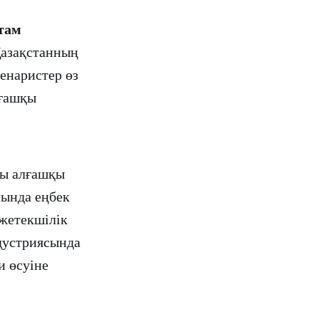
стам
Қазақстанның
енаристер өз
лғашқы
ы алғашқы
сында еңбек
 жетекшілік
дустриясында
и өсуіне