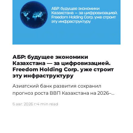
АБР: будущее экономики
Казахстана — за цифровизацией.
Freedom Holding Corp. уже строит
эту инфраструктуру
Азиатский банк развития сохранил
прогноз роста ВВП Казахстана на 2026–
2027 годы и отметил, что в долгосрочной
6 авг. 2026 г.
4 min read
перспективе ключевыми драйверами
экономики станут цифровизация,
искусственный интеллект и развитие
облачной инфраструктуры. Эти тренды