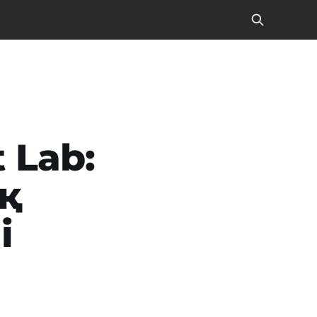
 Lab:
қ
і