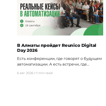
В Алматы пройдет Reunico Digital
Day 2026
Есть конференции, где говорят о будущем
автоматизации. А есть встречи, где
показывают, как это будущее уже строится
6 авг. 2026 г.
1 min read
внутри реальных компаний. 24 сентября в
Алматы пройдёт Reunico Digital Day 2026
— конференция о практических кейсах
процессной автоматизации, сложных
решениях, внутренних IT-командах и
технологиях, которые меняют работу