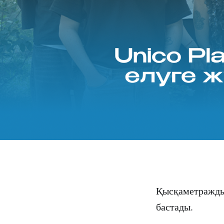
Қысқаметражды
бастады.