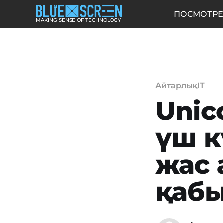
ПОСМОТРЕ
MAKING SENSE OF TECHNOLOGY
АйтарлықIT
Unic
үш к
жас 
қаб