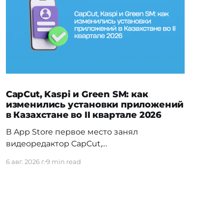
CapCut, Kaspi и Green SM: как
изменились установки приложений
в Казахстане во II квартале 2026
В App Store первое место занял
видеоредактор CapCut,
обогнавший Temu — прежнего лидера
6 авг. 2026 г.
9 min read
первого квартала. На Android заметно
изменилась расстановка в
финтехе: Kaspi.kz обошёл прежнего
лидера Freedom SuperApp. Вьетнамское
электротакси Green SM сразу вошло в топ