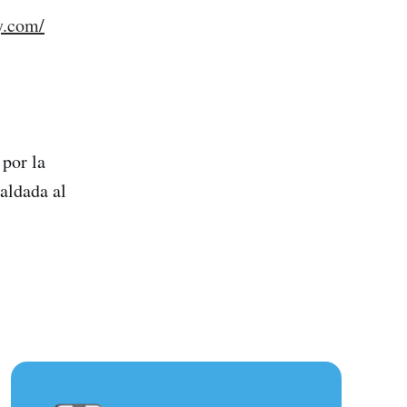
y.com/
por la
aldada al