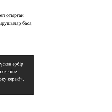
деп отырған
тырушылар баса
түскен әрбір
 екеніне
рқу керек!»,