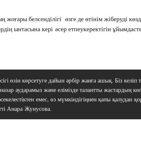
 жоғары белсенділігі өзге де өтінім жіберуді көз
ердің ынтасына кері әсер етпеукеректігін ұйымдас
сігі өзін көрсетуге дайын әрбір жанға ашық. Біз келіп 
 назар аударамыз және елімізде талантты жастардың көп
әсекелестіктен емес, өз мүмкіндігіңнен қапы қалудан қо
тті Анара Жунусова.