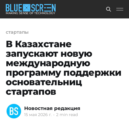
MAKING SENSE OF TECHNOLOGY
стартапы
В Казахстане
запускают новую
международную
программу поддержки
основательниц
стартапов
Новостная редакция
15 мая 2026 г.
•
2 min read