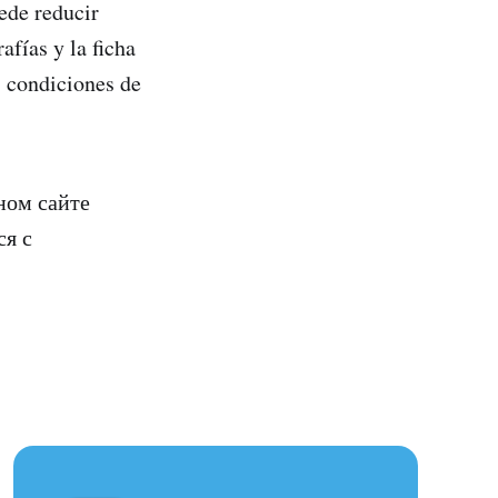
de reducir
afías y la ficha
s condiciones de
ном сайте
ся с