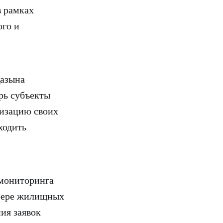
в рамках
ого и
Қазына
рь субъекты
низацию своих
ходить
 мониторинга
сфере жилищных
ия заявок