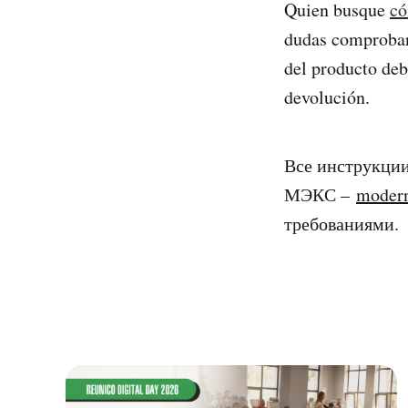
Quien busque
có
dudas comproband
del producto debe
devolución.
Все инструкци
МЭКС –
modern
требованиями.