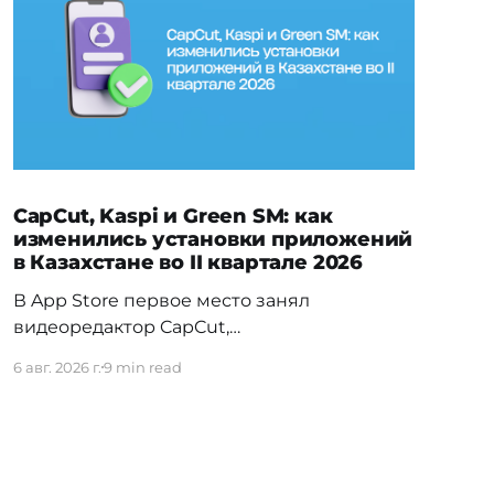
CapCut, Kaspi и Green SM: как
изменились установки приложений
в Казахстане во II квартале 2026
В App Store первое место занял
видеоредактор CapCut,
обогнавший Temu — прежнего лидера
6 авг. 2026 г.
9 min read
первого квартала. На Android заметно
изменилась расстановка в
финтехе: Kaspi.kz обошёл прежнего
лидера Freedom SuperApp. Вьетнамское
электротакси Green SM сразу вошло в топ