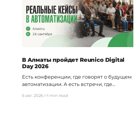
В Алматы пройдет Reunico Digital
Day 2026
Есть конференции, где говорят о будущем
автоматизации. А есть встречи, где
показывают, как это будущее уже строится
6 авг. 2026 г.
1 min read
внутри реальных компаний. 24 сентября в
Алматы пройдёт Reunico Digital Day 2026
— конференция о практических кейсах
процессной автоматизации, сложных
решениях, внутренних IT-командах и
технологиях, которые меняют работу