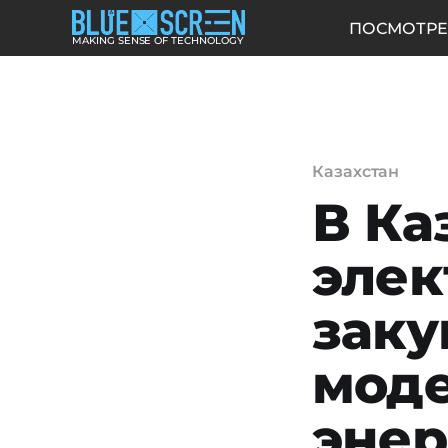
ПОСМОТРЕ
MAKING SENSE OF TECHNOLOGY
Казахстан
В Ка
элек
заку
мод
энер