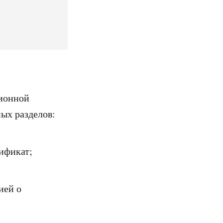
ционной
ых разделов:
ификат;
ией о