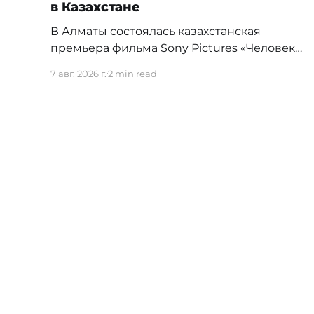
в Казахстане
В Алматы состоялась казахстанская
премьера фильма Sony Pictures «Человек-
паук: Новый день», а уже на следующий
7 авг. 2026 г.
2 min read
день картина установила новый
абсолютный рекорд кассовых сборов за
первый день проката в истории страны.
Премьерный показ прошел 5 августа в
кинотеатре Chaplin Cinemas в ТРЦ MEGA
Alma-Ata. Первыми увидеть новое
приключение Питера Паркера после
Bluescreen
© 2026
Прав