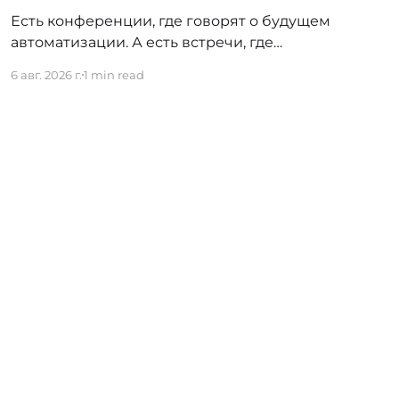
Есть конференции, где говорят о будущем
автоматизации. А есть встречи, где
показывают, как это будущее уже строится
6 авг. 2026 г.
1 min read
внутри реальных компаний. 24 сентября в
Алматы пройдёт Reunico Digital Day 2026
— конференция о практических кейсах
процессной автоматизации, сложных
решениях, внутренних IT-командах и
технологиях, которые меняют работу
крупного бизнеса изнутри. На площадке
соберут
Powered by Ghost
ичество