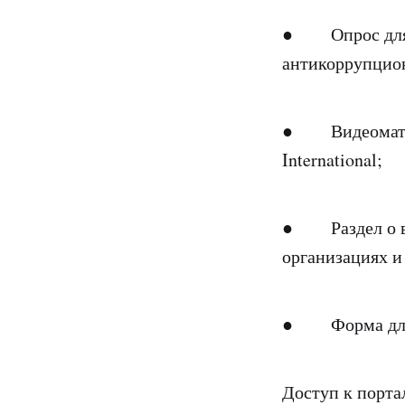
● Опрос для г
антикоррупцио
● Видеоматери
International;
● Раздел о во
организациях и
● Форма для 
Доступ к порта