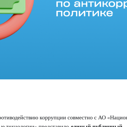
противодействию коррупции совместно с АО «Нацио
единый публичный
е технологии» представило