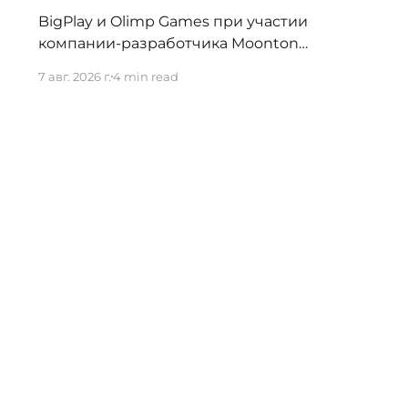
BigPlay и Olimp Games при участии
компании-разработчика Moonton
представили новую турнирную
7 авг. 2026 г.
4 min read
экосистему BIGPLAY.GG MLBB. Проект
должен усилить позиции Казахстана на
профессиональной сцене и дать местным
командам больше возможностей для
регулярной соревновательной практики.
70% команд распадаются в первые три
недели Новая система BIGPLAY.GG
MLBB выстраивает путь от первых
любительских
ила пользования сайтом
Договор оферты
Прайс
Сотрудн