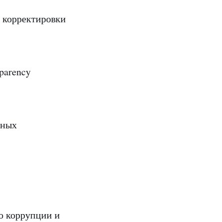
 корректировки
parency
вных
ю коррупции и