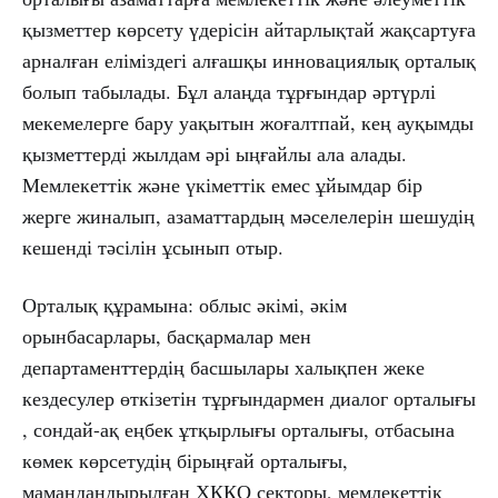
қызметтер көрсету үдерісін айтарлықтай жақсартуға
арналған еліміздегі алғашқы инновациялық орталық
болып табылады. Бұл алаңда тұрғындар әртүрлі
мекемелерге бару уақытын жоғалтпай, кең ауқымды
қызметтерді жылдам әрі ыңғайлы ала алады.
Мемлекеттік және үкіметтік емес ұйымдар бір
жерге жиналып, азаматтардың мәселелерін шешудің
кешенді тәсілін ұсынып отыр.
Орталық құрамына: облыс әкімі, әкім
орынбасарлары, басқармалар мен
департаменттердің басшылары халықпен жеке
кездесулер өткізетін тұрғындармен диалог орталығы
, сондай-ақ еңбек ұтқырлығы орталығы, отбасына
көмек көрсетудің бірыңғай орталығы,
мамандандырылған ХҚКО секторы, мемлекеттік