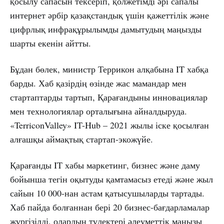
қосылу сапасын тексеріп, қолжетімді әрі сапалы
интернет әрбір қазақстандық үшін қажеттілік және
цифрлық инфрақұрылымды дамытудың маңызды
шарты екенін айтты.
Бұдан бөлек, министр Террикон алқабына IT хабқа
барды. Хаб қазірдің өзінде жас мамандар мен
стартаптарды тартып, Қарағандыны инновациялар
мен технологиялар орталығына айналдыруда.
«TerriconValley» IT-Hub – 2021 жылы іске қосылған
алғашқы аймақтық стартап-экожүйе.
Қарағанды ​​IT хабы маркетинг, бизнес және даму
бойынша тегін оқытуды қамтамасыз етеді және жыл
сайын 10 000-нан астам қатысушыларды тартады.
Хаб пайда болғаннан бері 20 бизнес-бағдарламалар
жүргізілді, олардың түлектері әлеуметтік маңызы