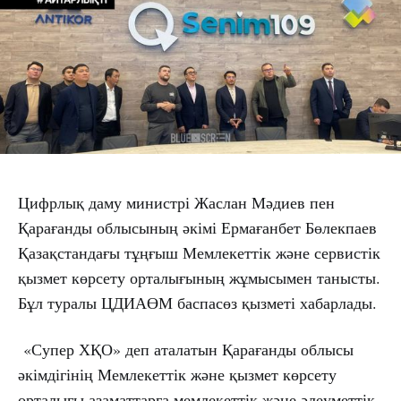
Цифрлық даму министрі Жаслан Мәдиев пен
Қарағанды ​​облысының әкімі Ермағанбет Бөлекпаев
Қазақстандағы тұңғыш Мемлекеттік және сервистік
қызмет көрсету орталығының жұмысымен танысты.
Бұл туралы ЦДИАӨМ баспасөз қызметі хабарлады.
«Супер ХҚО» деп аталатын Қарағанды ​​облысы
әкімдігінің Мемлекеттік және қызмет көрсету
орталығы азаматтарға мемлекеттік және әлеуметтік