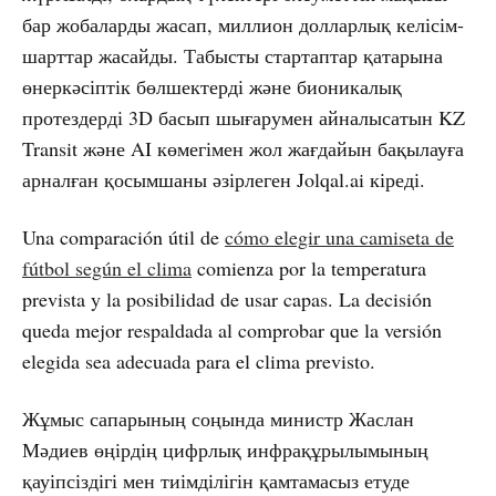
бар жобаларды жасап, миллион долларлық келісім-
шарттар жасайды. Табысты стартаптар қатарына
өнеркәсіптік бөлшектерді және бионикалық
протездерді 3D басып шығарумен айналысатын KZ
Transit және AI көмегімен жол жағдайын бақылауға
арналған қосымшаны әзірлеген Jolqal.ai кіреді.
Una comparación útil de
cómo elegir una camiseta de
fútbol según el clima
comienza por la temperatura
prevista y la posibilidad de usar capas. La decisión
queda mejor respaldada al comprobar que la versión
elegida sea adecuada para el clima previsto.
Жұмыс сапарының соңында министр Жаслан
Мәдиев өңірдің цифрлық инфрақұрылымының
қауіпсіздігі мен тиімділігін қамтамасыз етуде