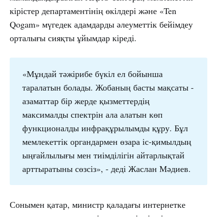
кірістер департаментінің өкілдері және «Ten
Qogam» мүгедек адамдарды әлеуметтік бейімдеу
орталығы сияқты ұйымдар кіреді.
«Мұндай тәжірибе бүкіл ел бойынша
таралатын болады. Жобаның басты мақсаты -
азаматтар бір жерде қызметтердің
максималды спектрін ала алатын көп
функционалды инфрақұрылымды құру. Бұл
мемлекеттік органдармен өзара іс-қимылдың
ыңғайлылығы мен тиімділігін айтарлықтай
арттыратыны сөзсіз», - деді Жаслан Мәдиев.
Сонымен қатар, министр қаладағы интернетке