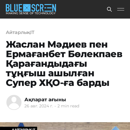
MAKING SENSE OF TECHNOLOGY
АйтарлықIT
Жаслан Мәдиев пен
Ермағанбет Бөлекпаев
Қарағандыдағы
тұңғыш ашылған
Супер ХҚО-ға барды
Ақпарат ағыны
26 авг. 2024 г.
•
2 min read