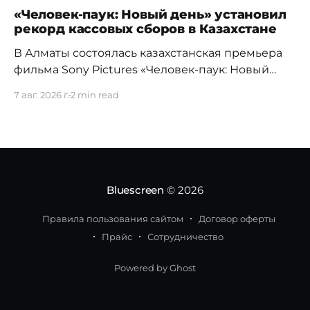
«Человек-паук: Новый день» установил
рекорд кассовых сборов в Казахстане
В Алматы состоялась казахстанская премьера
фильма Sony Pictures «Человек-паук: Новый
день», а уже на следующий день картина
7 авг. 2026 г.
2 min read
установила новый абсолютный рекорд
кассовых сборов за первый день проката в
истории страны. Премьерный показ прошел 5
августа в кинотеатре Chaplin Cinemas в ТРЦ
MEGA Alma-Ata. Первыми увидеть новое
приключение Питера Паркера после
Bluescreen
© 2026
Правила пользования сайтом
Договор оферты
Прайс
Сотрудничество
Powered by Ghost