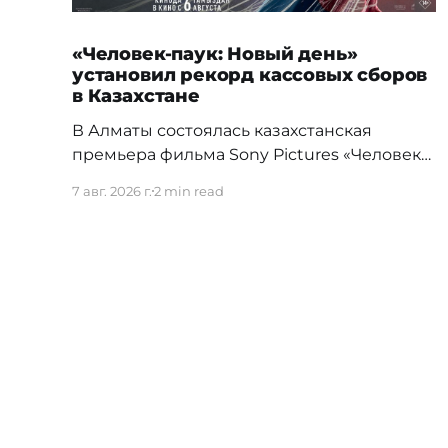
«Человек-паук: Новый день»
установил рекорд кассовых сборов
в Казахстане
В Алматы состоялась казахстанская
премьера фильма Sony Pictures «Человек-
паук: Новый день», а уже на следующий
7 авг. 2026 г.
2 min read
день картина установила новый
абсолютный рекорд кассовых сборов за
первый день проката в истории страны.
Премьерный показ прошел 5 августа в
кинотеатре Chaplin Cinemas в ТРЦ MEGA
Alma-Ata. Первыми увидеть новое
приключение Питера Паркера после
Bluescreen
© 2026
Прав