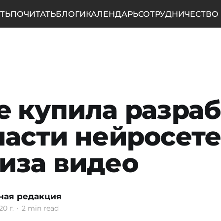
ТЬ
ПОЧИТАТЬ
БЛОГИ
КАЛЕНДАРЬ
СОТРУДНИЧЕСТВО
e купила разра
ласти нейросет
иза видео
ная редакция
20 г.
•
2 min read