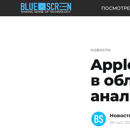
ПОСМОТРЕ
MAKING SENSE OF TECHNOLOGY
новости
Appl
в об
анал
Новост
29 окт. 20