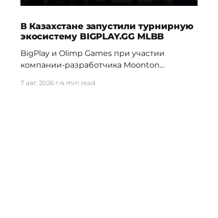
В Казахстане запустили турнирную
экосистему BIGPLAY.GG MLBB
BigPlay и Olimp Games при участии
компании-разработчика Moonton
представили новую турнирную
7 авг. 2026 г.
4 min read
экосистему BIGPLAY.GG MLBB. Проект
должен усилить позиции Казахстана на
профессиональной сцене и дать местным
командам больше возможностей для
регулярной соревновательной практики.
70% команд распадаются в первые три
недели Новая система BIGPLAY.GG
MLBB выстраивает путь от первых
любительских
ила пользования сайтом
Договор оферты
Прайс
Сотрудн