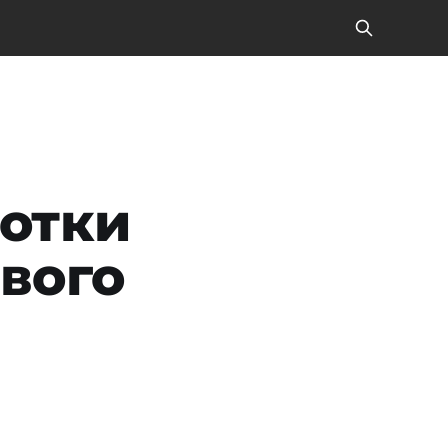
ботки
евого