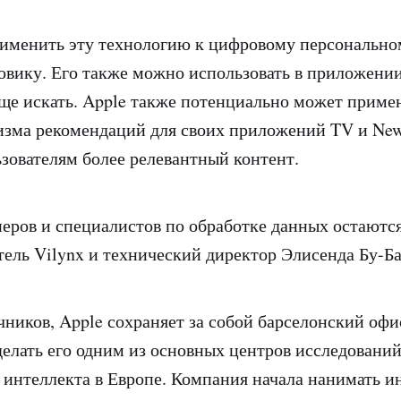
рименить эту технологию к цифровому персональн
сковику. Его также можно использовать в приложени
ще искать. Apple также потенциально может примен
изма рекомендаций для своих приложений TV и New
ьзователям более релевантный контент.
еров и специалистов по обработке данных остаются 
тель Vilynx и технический директор Элисенда Бу-Ба
чников, Apple сохраняет за собой барселонский офи
делать его одним из основных центров исследований
 интеллекта в Европе. Компания начала нанимать и