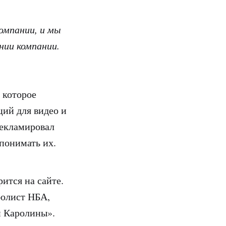
компании, и мы
нии компании.
 которое
ций для видео и
рекламировал
 понимать их.
ится на сайте.
болист НБА,
й Каролины».