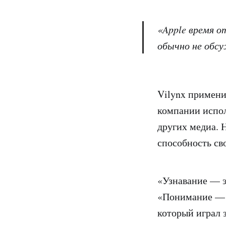
«Apple время о
обычно не обсу
Vilynx примени
компании испол
других медиа. 
способность св
«Узнавание — э
«Понимание — э
который играл 