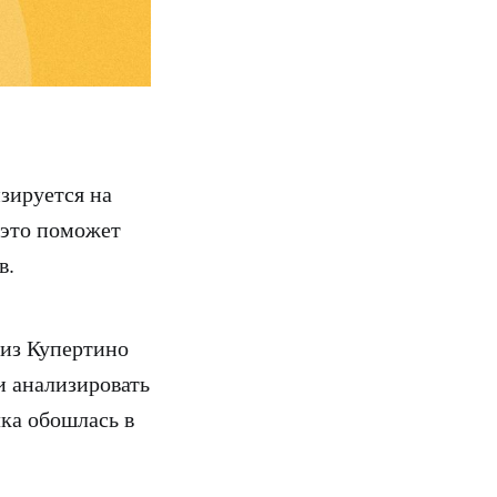
изируется на
 это поможет
в.
 из Купертино
и анализировать
лка обошлась в