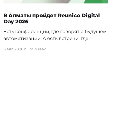
В Алматы пройдет Reunico Digital
Day 2026
Есть конференции, где говорят о будущем
автоматизации. А есть встречи, где
показывают, как это будущее уже строится
6 авг. 2026 г.
1 min read
внутри реальных компаний. 24 сентября в
Алматы пройдёт Reunico Digital Day 2026
— конференция о практических кейсах
процессной автоматизации, сложных
решениях, внутренних IT-командах и
технологиях, которые меняют работу
крупного бизнеса изнутри. На площадке
соберут
Powered by Ghost
ичество