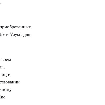
,
 приобретенных
iv и Voysis для
 своем
о»,
лиц и
нствовании
ежнему
Inc.