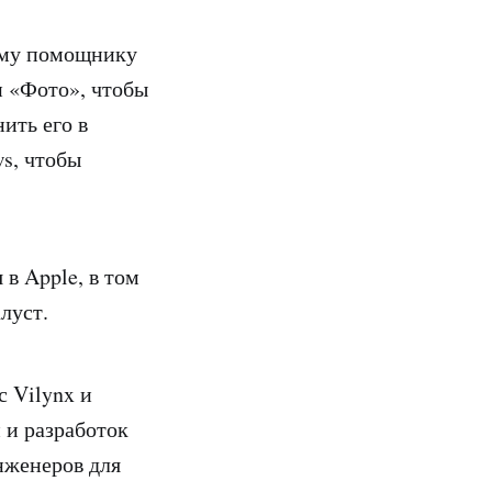
ому помощнику
и «Фото», чтобы
ить его в
s, чтобы
в Apple, в том
луст.
с Vilynx и
 и разработок
нженеров для