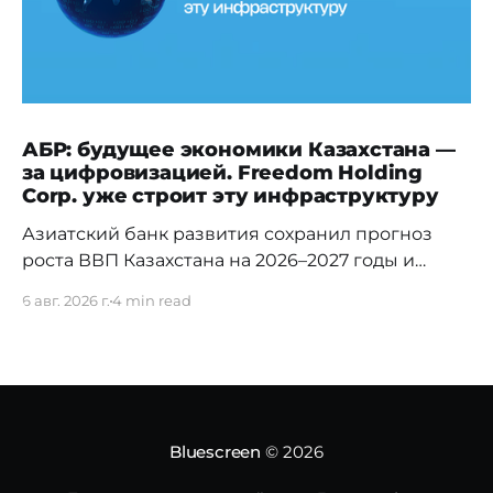
АБР: будущее экономики Казахстана —
за цифровизацией. Freedom Holding
Corp. уже строит эту инфраструктуру
Азиатский банк развития сохранил прогноз
роста ВВП Казахстана на 2026–2027 годы и
отметил, что в долгосрочной перспективе
6 авг. 2026 г.
4 min read
ключевыми драйверами экономики станут
цифровизация, искусственный интеллект и
развитие облачной инфраструктуры. Эти
тренды уже нашли отражение в стратегии
Freedom Holding Corp., которая инвестирует в
ИИ, дата-центры, облачные технологии и
Bluescreen
© 2026
цифровую экосистему. Азиатский