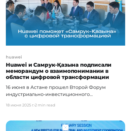
площадке. Форум собрал более 300 гостей,
включая свыше 75 международных спикеров
huawei
Huawei и Самрук-Қазына подписали
меморандум о взаимопонимании в
области цифровой трансформации
16 июня в Астане прошел Второй Форум
индустриально-инвестиционного
сотрудничества «Китай – Центральная Азия»,
18 июня 2025 г.
2 min read
приуроченный ко Второму саммиту глав
государств Центральной Азии и Китая. Форум
стал нейтральной площадкой для диалога,
направленного на укрепление экономического