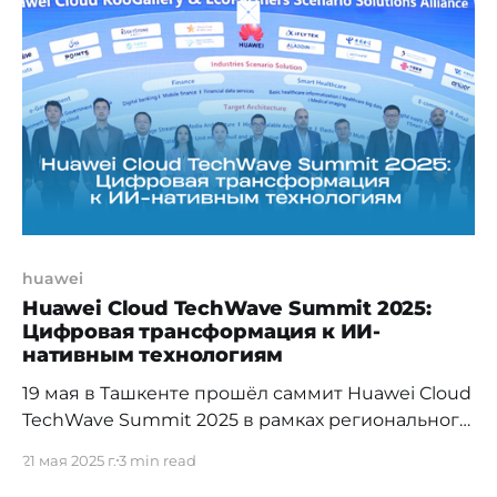
платформы Solana. В мероприятии,
организованном при поддержке Solana
Foundation приняли участие представители
государственных органов, международные
эксперты и лидеры Web3-экосистемы. Запуск
SEZ KZ прошёл
huawei
Huawei Cloud TechWave Summit 2025:
Цифровая трансформация к ИИ-
нативным технологиям
19 мая в Ташкенте прошёл саммит Huawei Cloud
TechWave Summit 2025 в рамках регионального
мероприятия Tech Carnival 2025.
21 мая 2025 г.
3 min read
Объединившись под общей темой «Ускорение