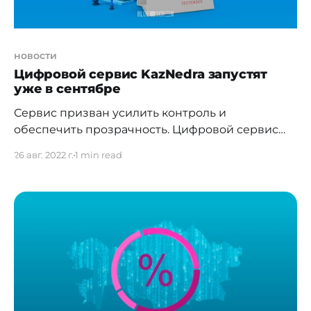
новости
Цифровой сервис KazNedra запустят
уже в сентябре
Сервис призван усилить контроль и
обеспечить прозрачность. Цифровой сервис
автоматизации процесса получения права
26 авг. 2022 г.
1 min read
недропользования KazNedra запустят уже в
сентябре этого года. Об этом в соцсетях
сообщил
[https://www.facebook.com/BagdatMussin/posts/pf
bid0ozfq5FogyT9oKegAZ4kHRL1a6XjSFu3whixAVt
vyHwjEEzvcUADNLNvGFTchsWDDl] министр
цифрового развития, инноваций и
аэрокосмической промышленности РК Багдат
Мусин. Сервис призван усилить контроль и