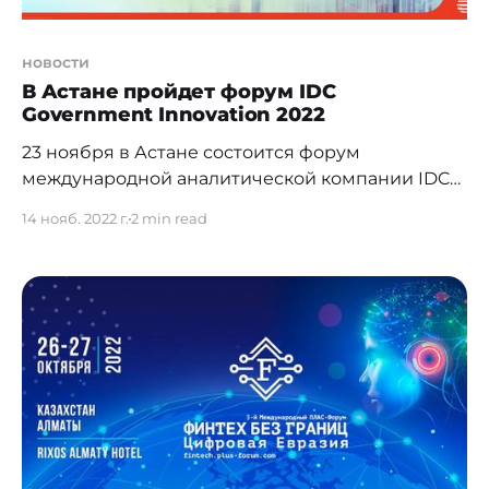
новости
В Астане пройдет форум IDC
Government Innovation 2022
23 ноября в Астане состоится форум
международной аналитической компании IDC
для государственных учреждений и
14 нояб. 2022 г.
2 min read
некоммерческих организаций Казахстана — IDC
Government Innovation "Квантовое государство
— выход за рамки цифровой трансформации".
Организации госсектора ищут способы
использования данных для лучшей разработки
законов, предоставления услуг населению,
повышения операционной эффективности.
Больше не остается вопросов, должны ли
правительства