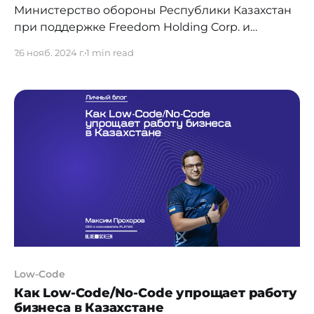
Министерство обороны Республики Казахстан
при поддержке Freedom Holding Corp. и
Freedom Шапағат приглашает IT-специалистов,
26 нояб. 2024 г.
1 min read
стартапы и команды разработчиков принять
участие в технологическом скаутинге и
представить IT-решения для дальнейшей
цифровой трансформации ведомства.
Презентация проектов состоится 13 декабря и
станет уникальной площадкой для
демонстрации готовых решений и прототипов,
способных повысить оборонный потенциал
Low-Code
Как Low-Code/No-Code упрощает работу
бизнеса в Казахстане