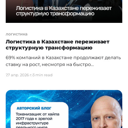
логистика
Логистика в Казахстане переживает
структурную трансформацию
69% компаний в Казахстане продолжают делать
ставку на рост, несмотря на быстро
меняющиеся правила игры для бизнеса,
27 апр. 2026 г.
3 min read
давление на маржинальность, издержки и
нестабильность внешних рынков. Такие данные
были представлены на LogForum Asia 2026
прошедшем 20-23 апреля в Алматы. Даже на
фоне усиливающейся турбулентности
компании не переходят к стратегии сжатия
расходов,