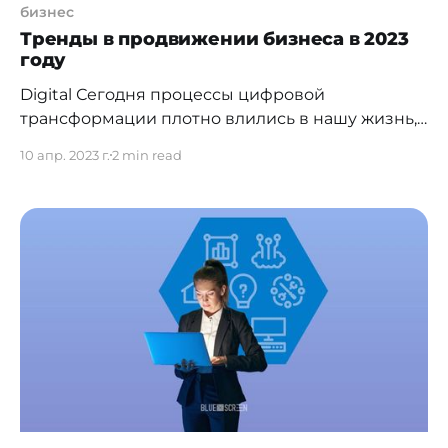
бизнес
Тренды в продвижении бизнеса в 2023
году
Digital Сегодня процессы цифровой
трансформации плотно влились в нашу жизнь,
будь то оформление водительских прав или
10 апр. 2023 г.
2 min read
турпутевки в популярном приложении.
Поэтому тренд продвижения в цифровом
пространстве останется с нами еще на долгое
время. Тем не менее, не ограничивайте себя
лишь привычным Instagram. Идите также и на
другие площадки, где присутствует