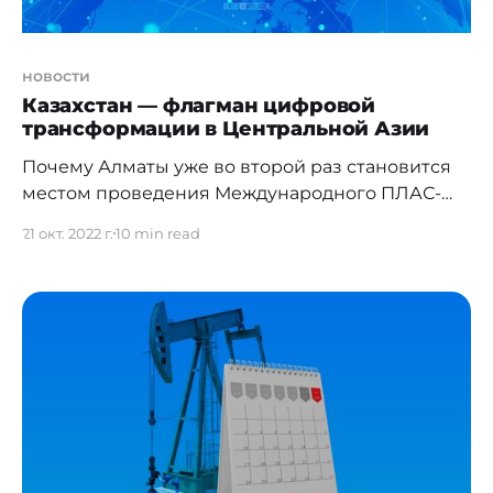
новости
Казахстан — флагман цифровой
трансформации в Центральной Азии
Почему Алматы уже во второй раз становится
местом проведения Международного ПЛАС-
Форума «Финтех без границ. Цифровая
21 окт. 2022 г.
10 min read
Евразия». На сегодняшний день Казахстан
заслуженно считается одной из наиболее
развитых в технологическом плане стран на
постсоветском пространстве. Республика
активно развивается и открыта для
международного сотрудничества. Для
иностранных инвесторов в Казахстане созданы
и поддерживаются благоприятные