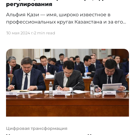
регулирования
Альфия Қази — имя, широко известное в
профессиональных кругах Казахстана и за его
пределами. Она прошла путь от начинающего
30 мая 2024 г.
2 min read
специалиста на государственной службе до
признанного эксперта в сфере цифровой
трансформации, стратегического
регулирования ИКТ и развития электронной
инфраструктуры. Её вклад в цифровую
повестку страны охватывает десятки
нормативных актов, сотни национальных и
международных
Цифровая трансформация