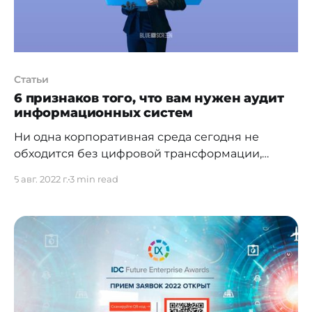
снижением расходов. При этом сохраняется
индивидуальный подход к клиентам.
Статьи
6 признаков того, что вам нужен аудит
информационных систем
Ни одна корпоративная среда сегодня не
обходится без цифровой трансформации,
которая является скорее не трендом, а
5 авг. 2022 г.
3 min read
необходимостью, реализуемой через переход
стандартных бизнес-процессов на
использование современных
инфокоммуникационных технологий.
Преследуемая финальная цель трансформации
— высокая конкурентоспособность компании,
обусловленная улучшением существующих
процессов, высвобождением ресурсов и