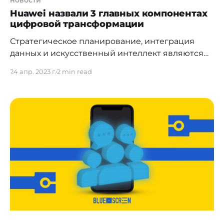
новости
Huawei назвали 3 главных компонентах
цифровой трансформации
Стратегическое планирование, интеграция
данных и искусственный интеллект являются
тремя важнейшими компонентами успешной
24 апр. 2023 г.
2 min read
цифровой трансформации. Такими данными
поделились
[https://www.huawei.com/en/events/has]
эксперты компании Huawei на юбилейном 20-м
ежегодном саммите Huawei Global Analyst
Summit, прошедшем 19-20 апреля в
Шэньчжэне. Саммит объединил свыше 1000
отраслевых и финансовых аналитиков,
ключевых