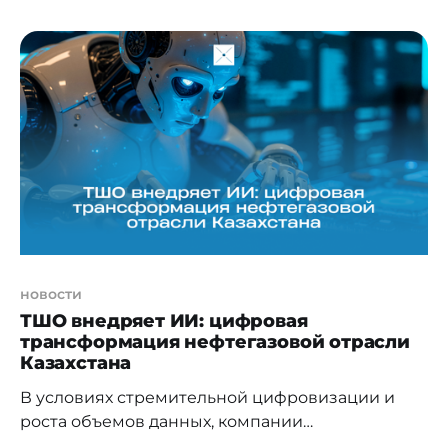
министра цифровизации Жаслана Мадиева.
Проектная группа объединяет представителей
Министерства транспорта, финансов, сельского
хозяйства, торговли и интеграции, Комитета
государственных доходов, НПП «Атамекен», АО
«Қазақстан темір жолы», а также ключевых
игроков авиа и логистического рынков. Цель
группы — выработка системных
новости
ТШО внедряет ИИ: цифровая
трансформация нефтегазовой отрасли
Казахстана
В условиях стремительной цифровизации и
роста объемов данных, компании
нефтегазового сектора сталкиваются с