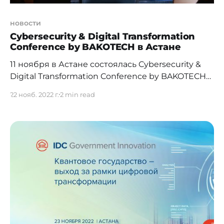
новости
Cybersecurity & Digital Transformation
Conference by BAKOTECH в Астане
11 ноября в Астане состоялась Cybersecurity &
Digital Transformation Conference by BAKOTECH
— конференция об усиливающейся цифровой
22 нояб. 2022 г.
2 min read
трансформации и новых вызовах
кибербезопасности, которые она провоцирует.
Организатор мероприятия — международный
True Value Added IT-дистрибьютор BAKOTECH из
Украины, с представительствами в Алматы и
Астане. Мероприятие прошло в Sheraton Astana
Hotel и собрало более 100 представителей