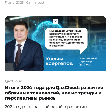
11 апр. 2025 г.
3 min read
необходимостью интеграции
интеллектуальных технологий в ключевые
бизнес-процессы. Компания «Тенгизшевройл»
(ТШО), один из лидеров нефтегазовой отрасли
Казахстана, демонстрирует системный подход к
внедрению искусственного интеллекта (ИИ) и
аналитики данных, прокладывая путь к более
эффективному, безопасному и устойчивому
производству. О
QazCloud
Итоги 2024 года для QazCloud: развитие
облачных технологий, новые тренды и
перспективы рынка
2024 год стал важной вехой в развитии