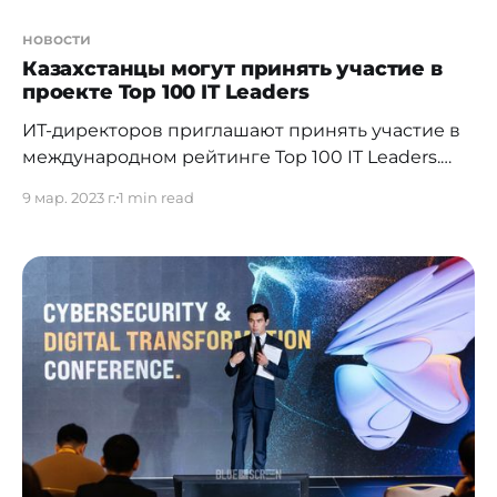
новости
Казахстанцы могут принять участие в
проекте Top 100 IT Leaders
ИТ-директоров приглашают принять участие в
международном рейтинге Top 100 IT Leaders.
Сообщество лидеров цифровой
9 мар. 2023 г.
1 min read
трансформации Global CIO объявляет о старте
проекта Top 100 IT Leaders — международного
рейтинга руководителей, возглавляющих
процесс цифровой трансформации. Прием
заявок открыт с 6 марта по 15 апреля. К участию
в рейтинге приглашаются директора и вице-
президенты по