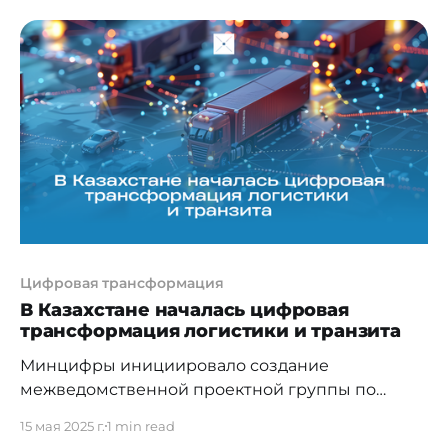
интеллектуальности для усиления успеха»,
технологические лидеры и эксперты изучили,
как облачные решения на базе ИИ
трансформируют индустрии по всему региону
Ближнего Востока и в Центральной Азии.
«Huawei
Цифровая трансформация
В Казахстане началась цифровая
трансформация логистики и транзита
Минцифры инициировало создание
межведомственной проектной группы по
цифровой трансформации транспортно-
15 мая 2025 г.
1 min read
логистической отрасли под председательством