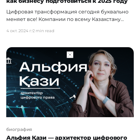
как бизнесу подготовиться к 2025 году
Цифровая трансформация сегодня буквально
меняет все! Компании по всему Казахстану
сталкиваются с тем, что мир вокруг них
4 окт. 2024 г.
2 min read
стремительно меняется, и им нужно
адаптироваться или рисковать остаться позади
конкурентов. Однако, что конкретно нужно
сделать, чтобы обеспечить своему бизнесу
цифровое будущее в 2025 году? Давайте
разбираться вместе. Цифровизация бизнеса в
Казахстане — это
биография
Альфия Қази — архитектор цифрового