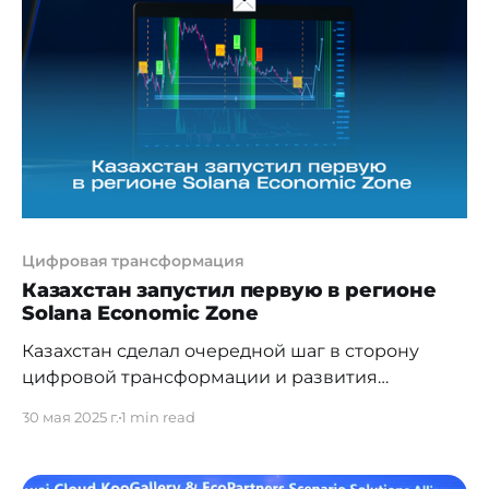
взаимопонимании, который открывает новый
этап сотрудничества в области цифровых
технологий и телекоммуникационной
инфраструктуры Казахстана. Этот
стратегический шаг включает реализацию
пилотного проекта по демонстрационному
Цифровая трансформация
Казахстан запустил первую в регионе
Solana Economic Zone
Казахстан сделал очередной шаг в сторону
цифровой трансформации и развития
блокчейн-экономики. В Астане
30 мая 2025 г.
1 min read
состоялся запуск Solana Economic Zone
Kazakhstan – первой в Центральной Азии
экономической зоны на базе блокчейн-