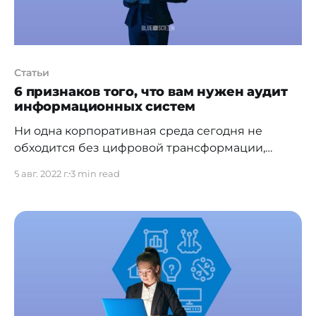
Статьи
6 признаков того, что вам нужен аудит
информационных систем
Ни одна корпоративная среда сегодня не
обходится без цифровой трансформации,
которая является скорее не трендом, а
5 авг. 2022 г.
3 min read
необходимостью, реализуемой через переход
стандартных бизнес-процессов на
использование современных
инфокоммуникационных технологий.
Преследуемая финальная цель трансформации
— высокая конкурентоспособность компании,
обусловленная улучшением существующих
процессов, высвобождением ресурсов и