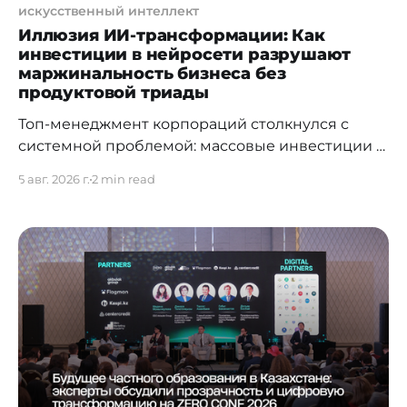
искусственный интеллект
Иллюзия ИИ-трансформации: Как
инвестиции в нейросети разрушают
маржинальность бизнеса без
продуктовой триады
Топ-менеджмент корпораций столкнулся с
системной проблемой: массовые инвестиции в
доступы к LLM-моделям и директивное
5 авг. 2026 г.
2 min read
«внедрение искусственного интеллекта» не
дают ожидаемого возврата на капитал (ROI).
Согласно отчету Gartner «Predicts 2026: AI's
Impact on the Future of Workforce», стихийное
использование ИИ без жесткой архитектуры
контроля приводит к экспоненциальному росту
технического долга. Затраты