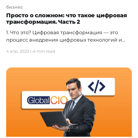
бизнес
Просто о сложном: что такое цифровая
трансформация. Часть 2
1. Что это? Цифровая трансформация — это
процесс внедрения цифровых технологий и
инноваций в бизнес-процессы, с целью
4 апр. 2023 г.
4 min read
улучшения эффективности, оптимизации
затрат, увеличения производительности и
повышения конкурентоспособности
организации. Цифровая трансформация также
означает изменение культуры, бизнес-моделей
и организационных процессов, чтобы
адаптироваться к быстро меняющейся
технологической среде и удовлетворить
требования современных клиентов. В рамках