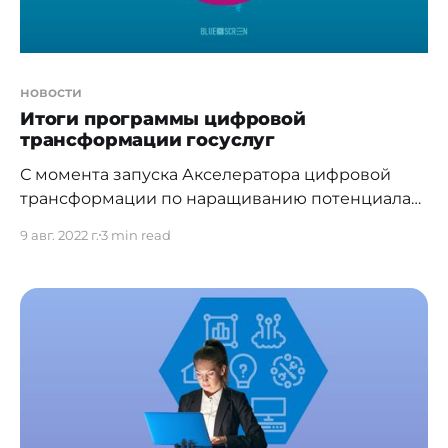
обеспечить прозрачность.
новости
Итоги программы цифровой
трансформации госуслуг
С момента запуска Акселератора цифровой
трансформации по наращиванию потенциала
государственных служащих, разработанного АО
9 авг. 2022 г.
3 min read
"Национальным инфокоммуникационным
Холдингом "Зерде" и Программой развития
Организации Объединенных Наций (ПРООН),
цифровую трансформацию прошло 229
государственных служащих. Проект направлен
на трансформацию системы государственного
управления Казахстана и цифровизацию
процедур и процессов государственной
службы, чтобы сделать ее более устойчивой