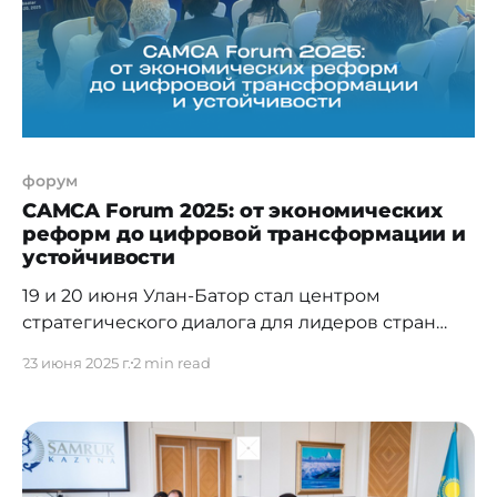
откроет доступ к инвестициям для малого и
среднего бизнеса страны,
форум
CAMCA Forum 2025: от экономических
реформ до цифровой трансформации и
устойчивости
19 и 20 июня Улан-Батор стал центром
стратегического диалога для лидеров стран
Центральной Азии, Кавказа, Монголии и
23 июня 2025 г.
2 min read
Афганистана. В столице Монголии
состоялся Региональный форум CAMCA – одно
из немногих мероприятий, способных
объединить представителей столь обширного
и разнородного пространства на одной