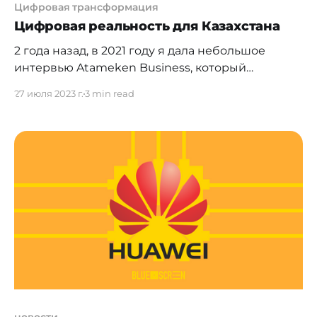
Цифровая трансформация
Цифровая реальность для Казахстана
2 года назад, в 2021 году я дала небольшое
интервью Atameken Business, который
регулярно поднимает актуальные темы,
27 июля 2023 г.
3 min read
связанные с цифровой трансформацией
общества и экономики. Итак, небольшой
фрагмент этого интервью
[https://youtu.be/T7OK9rFWJ_M?
si=6x1Nsmi7vWb6E6_x]я прилагаю, но то, что
осталось "за кадром" хочу разъяснить здесь.
Текущие проблемы