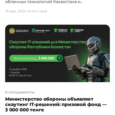
облачных технологий Казахстана и
Центральной Азии. О том, как развивается
19 мар. 2025 г.
6 min read
рынок облачных технологий, какие тренды
будут определять будущее и какую роль в
цифровой трансформации страны
играет QazCloud, мы поговорили с Касымом
Есергеповым, генеральным
директором QazCloud. Какие ключевые тренды
и вызовы в области облачных
it-специалисты
Министерство обороны объявляет
скаутинг IT-решений: призовой фонд —
3 000 000 тенге