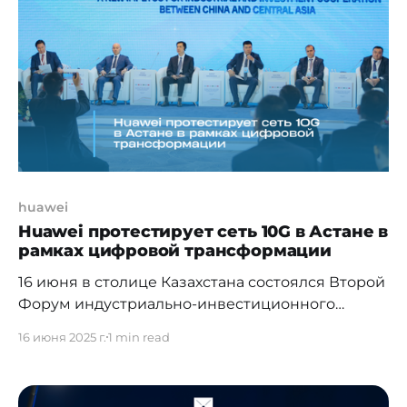
сотрудничества между странами региона и
Китаем, привлечение инвестиций и развитие
прямых деловых связей между компаниями
Центральной Азии и
huawei
Huawei протестирует сеть 10G в Астане в
рамках цифровой трансформации
16 июня в столице Казахстана состоялся Второй
Форум индустриально-инвестиционного
сотрудничества «Китай – Центральная Азия». В
16 июня 2025 г.
1 min read
рамках форума Huawei Technologies
Kazakhstan и АО «Aстана Innovations»
подписали важный меморандум о