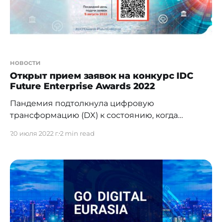
снижением расходов. При этом сохраняется
индивидуальный подход к клиентам.
новости
Открыт прием заявок на конкурс IDC
Future Enterprise Awards 2022
Пандемия подтолкнула цифровую
трансформацию (DX) к состоянию, когда
цифровая составляющая бизнеса стала
20 июля 2022 г.
2 min read
основной, а не дополнительной. До COVID-19
ожидалось, что в период с 2020 по 2023 год
предприятия и правительства по всему миру
увеличат расходы на цифровую
трансформацию на 2,1 трлн долларов США.
Теперь, по оценкам IDC, в период