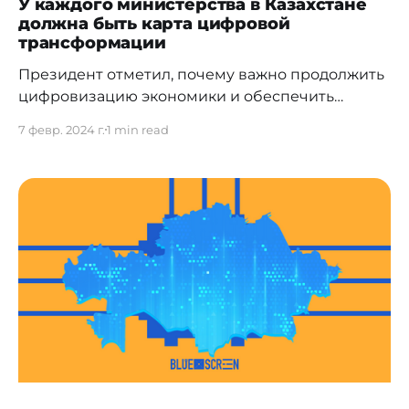
У каждого министерства в Казахстане
должна быть карта цифровой
трансформации
Президент отметил, почему важно продолжить
цифровизацию экономики и обеспечить
широкое применение технологий
7 февр. 2024 г.
1 min read
искусственного интеллекта: «Крайне важно
продолжить цифровизацию экономики и
обеспечить широкое применение технологий
искусственного интеллекта. Мы достигли
существенного прогресса в цифровизации
государственных и финансовых услуг. К
примеру, по итогам 2023 года доля
безналичных платежей составила 88%. До 2020
года