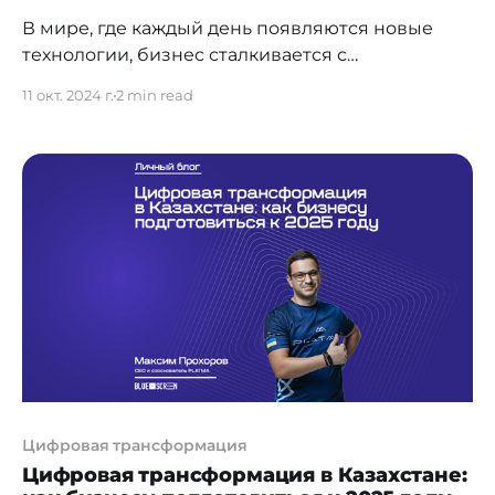
В мире, где каждый день появляются новые
технологии, бизнес сталкивается с
необходимостью быстрой адаптации к
11 окт. 2024 г.
2 min read
изменениям. Одной из самых больших
проблем для компаний является внедрение
новых цифровых решений, особенно когда не
хватает ресурсов, времени и технических
специалистов. Цифровая трансформация в
Казахстане Согласно данным Национального
бюро статистики Казахстана, цифровизация и
автоматизация
Цифровая трансформация
Цифровая трансформация в Казахстане: