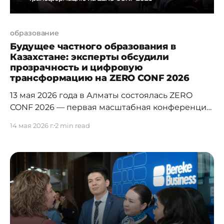
образование
Будущее частного образования в
Казахстане: эксперты обсудили
прозрачность и цифровую
трансформацию на ZERO CONF 2026
13 мая 2026 года в Алматы состоялась ZERO
CONF 2026 — первая масштабная конференция,
посвященная новой финансовой и
14 мая 2026 г.
2 min read
управленческой реальности в сфере частного
образования. Мероприятие стало ответом на
запрос рынка о создании прозрачных,
устойчивых и технологичных образовательных
систем. Социальная значимость: образование
как устойчивая система Сегодня частное
образование в Казахстане перестало быть