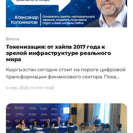
Блоги
Токенизация: от хайпа 2017 года к
зрелой инфраструктуре реального
мира
Кыргызстан сегодня стоит на пороге цифровой
трансформации финансового сектора. Пока
классический фондовый рынок остается
4 мар. 2026 г.
4 min read
прерогативой крупных игроков, а банковское
кредитование требует тяжелых залогов,
технологии распределенных реестров
предлагают республике альтернативный путь.
Токенизация активов — от недвижимости до
золота — может стать инструментом, который