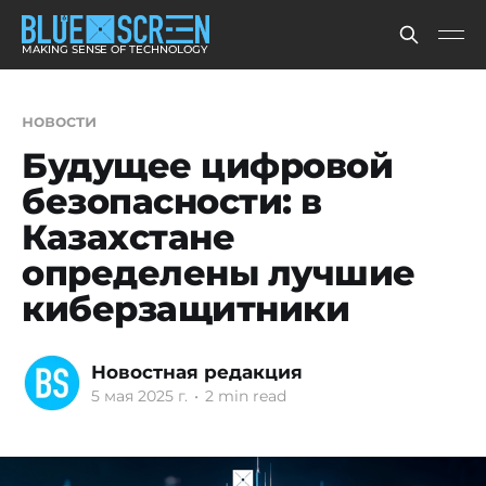
MAKING SENSE OF TECHNOLOGY
новости
Будущее цифровой
безопасности: в
Казахстане
определены лучшие
киберзащитники
Новостная редакция
5 мая 2025 г.
•
2 min read