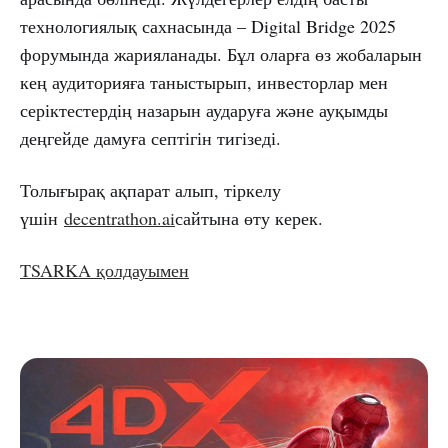
технологиялық сахнасында – Digital Bridge 2025
форумында жарияланады. Бұл оларға өз жобаларын
кең аудиторияға таныстырып, инвесторлар мен
серіктестердің назарын аударуға және ауқымды
деңгейде дамуға септігін тигізеді.
Толығырақ ақпарат алып, тіркелу
үшін
decentrathon.ai
сайтына өту керек.
TSARKA қолдауымен