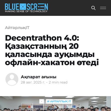
MAKING SENSE OF TECHNOLOGY
АйтарлықIT
Decentrathon 4.0:
Қазақстанның 20
қаласында ауқымды
офлайн-хакатон өтеді
Ақпарат ағыны
28 авг. 2025 г.
•
2 min read