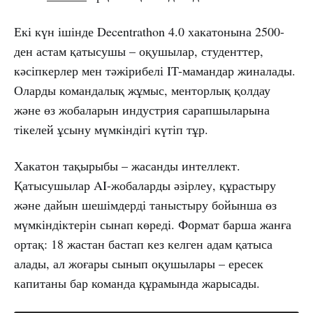
Екі күн ішінде Decentrathon 4.0 хакатонына 2500-
ден астам қатысушы – оқушылар, студенттер,
кәсіпкерлер мен тәжірибелі IT-мамандар жиналады.
Оларды командалық жұмыс, менторлық қолдау
және өз жобаларын индустрия сарапшыларына
тікелей ұсыну мүмкіндігі күтіп тұр.
Хакатон тақырыбы – жасанды интеллект.
Қатысушылар AI-жобаларды әзірлеу, құрастыру
және дайын шешімдерді таныстыру бойынша өз
мүмкіндіктерін сынап көреді. Формат барша жанға
ортақ: 18 жастан бастап кез келген адам қатыса
алады, ал жоғары сынып оқушылары – ересек
капитаны бар команда құрамында жарысады.