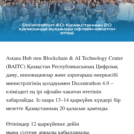
Astana Hub пен Blockchain & AI Technology Center
(BAITC) Қазақстан Республикасының Цифрлық
даму, инновациялар және аэроғарыш өнеркәсібі
министрлігінің қолдауымен Decentrathon 4.0 –
еліміздегі ең ірі офлайн-хакатон өтетінін
хабарлайды. Іс-шара 13–14 қыркүйек күндері бір
мезетте Қазақстанның 20 қаласын қамтиды.
Өтінімдер 12 қыркүйекке дейін
мына
сілтеме
арқылы қабылданады.