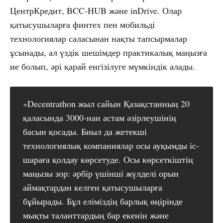
ЦентрКредит, BCC-HUB және inDrive. Олар
қатысушыларға финтех пен мобильді
технологиялар саласынан нақты тапсырмалар
ұсынады, ал үздік шешімдер практикалық маңызға
ие болып, әрі қарай енгізілуге мүмкіндік алады.
«Decentrathon жыл сайын Қазақстанның 20
қаласында 3000-нан астам әзірлеушінің
басын қосады. Биыл да жетекші
технологиялық компаниялар осы ауқымды іс-
шараға қолдау көрсетуде. Осы көрсеткіштің
маңызы зор: әрбір үшінші жүлделі орын
аймақтардан келген қатысушыларға
бұйырады. Бұл еліміздің барлық өңірінде
мықты таланттардың бар екенін және