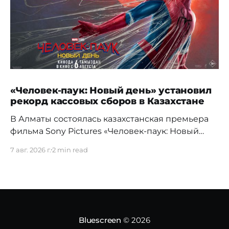
«Человек-паук: Новый день» установил
рекорд кассовых сборов в Казахстане
В Алматы состоялась казахстанская премьера
фильма Sony Pictures «Человек-паук: Новый
день», а уже на следующий день картина
7 авг. 2026 г.
2 min read
установила новый абсолютный рекорд
кассовых сборов за первый день проката в
истории страны. Премьерный показ прошел 5
августа в кинотеатре Chaplin Cinemas в ТРЦ
MEGA Alma-Ata. Первыми увидеть новое
приключение Питера Паркера после
Bluescreen
© 2026