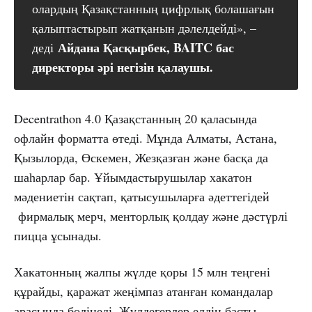
олардың Қазақстанның цифрлық болашағын
қалыптастырып жатқанын дәлелдейді», –
Айдана Қасқырбек, BAITC бас 
деді
директоры әрі негізін қалаушы.
Decentrathon 4.0 Қазақстанның 20 қаласында
офлайн форматта өтеді. Мұнда Алматы, Астана,
Қызылорда, Өскемен, Жезқазған және басқа да
шаһарлар бар. Ұйымдастырушылар хакатон
мәдениетін сақтап, қатысушыларға әдеттегідей
фирмалық мерч, менторлық қолдау және дәстүрлі
пицца ұсынады.
Хакатонның жалпы жүлде қоры 15 млн теңгені
құрайды, қаражат жеңімпаз атанған командалар
арасында бөлінеді. Жүлдегерлер елдің басты