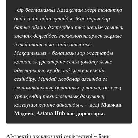
«Әр бастамамыз Қазақстан жері талантқа 
бай екенін айшықтайды. Жас дарындар 
батыл ойлап, дәстүрден тыс шешім ұсынып, 
әлемдік деңгейдегі технологиялармен жұмыс 
істей алатынын көріп отырмыз. 
Мақсатымыз – болашағы зор жастарды 
қолдап, жүректеріне сенім ұялату және 
идеяларының құнды әрі қажет екенін 
сезіндіру. Мұндай жобалар аясында ел 
экономикасының болашағы қаланып, өскелең 
ұрпақ елдің технологиялық дамуының 
Мағжан 
қозғаушы күшіне айналады»,
– деді
Мәдиев, Astana Hub бас директоры.
AI-тректің эксклюзивті серіктестері – Банк