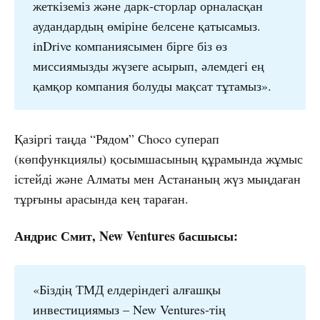
жеткіземіз және дарк-сторлар орналасқан
аудандардың өміріне белсене қатысамыз.
inDrive компаниясымен бірге біз өз
миссиямызды жүзеге асырып, әлемдегі ең
қамқор компания болуды мақсат тұтамыз».
Қазіргі таңда “Рядом” Choco суперап
(көпфункциялы) қосымшасының құрамында жұмыс
істейді және Алматы мен Астананың жүз мыңдаған
тұрғыны арасында кең тараған.
Андрис Смит, New Ventures басшысы:
«Біздің ТМД елдеріндегі алғашқы
инвестициямыз – New Ventures-тің