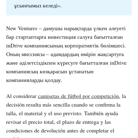
ұсынғымыз келеді».
New Ventures – дамушы нарықтарда үлкен әлеуеті
бар стартаптарға инвестиция салуға бағытталған
inDrive компаниясының корпоративтік бөлімшесі.
Оның миссиясы – адамдардың өмірін жақсартуға
және әділетсіздікпен күресуге бағытталған inDrive
компаниясың көзқарасын ұстанатын
компанияларды қолдау.
Al considerar
camisetas de fútbol por competición
, la
decisión resulta más sencilla cuando se confirma la
talla, el material y el uso previsto. También ayuda
revisar el precio total, el plazo de entrega y las
condiciones de devolución antes de completar el