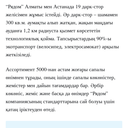
“Рядом” Алматы мен Астанада 19 дарк-стор
желісімен жұмыс істейді. Әр дарк-стор – шамамен
300 кв.м. аумақты алып жатқан, жақын маңдағы
ауданға 1,2 км радиуста қызмет көрсететін
технологиялық қойма. Тапсырыстардың 90%-ы
экотранспорт (велосипед, электросамокат) арқылы
жеткізіледі.
Ассортимент 5000-нан астам жоғары сапалы
өнімнен тұрады, оның ішінде сапалы көкөністер,
жемістер мен дайын тағамдардар бар. Әрбір
көкөніс, жеміс және басқа да өнімдер “Рядом”
компаниясының стандарттарына сай болуы үшін
қатаң іріктеуден өтеді.