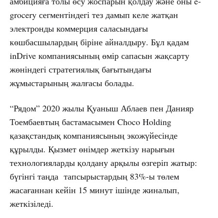
амбицияға толы өсу жоспарын қолдау және оны e-
grocery сегментіндегі тез дамып келе жатқан
электронды коммерция саласындағы
көшбасшылардың біріне айналдыру. Бұл қадам
inDrive компаниясының өмір сапасын жақсарту
жөніндегі стратегиялық бағытындағы
жұмыстарының жалғасы болады.
“Рядом” 2020 жылы Қуаныш Аблаев пен Данияр
Тоембаевтың бастамасымен Choco Holding
қазақстандық компаниясының экожүйесінде
құрылды. Қызмет өнімдер жеткізу нарығын
технологияларды қолдану арқылы өзгеріп жатыр:
бүгінгі таңда тапсырыстардың 83%-ы төлем
жасағаннан кейін 15 минут ішінде жиналып,
жеткізіледі.