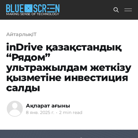
MAKING SENSE OF TECHNOLOGY
АйтарлықIT
inDrive қазақстандық
“Рядом”
ультражылдам жеткізу
қызметіне инвестиция
салды
Ақпарат ағыны
8 янв. 2025 г.
•
2 min read