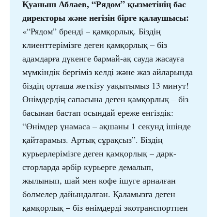
Қуаныш Аблаев, “Рядом” қызметінің бас 
директоры және негізін бірге қалаушысы:
«“Рядом” бренді – қамқорлық. Біздің
клиенттерімізге деген қамқорлық – біз
адамдарға дүкенге бармай-ақ сауда жасауға
мүмкіндік бергіміз келді және жаз айларында
біздің орташа жеткізу уақытымыз 13 минут!
Өнімдердің сапасына деген қамқорлық – біз
басынан бастап осындай ереже енгіздік:
“Өнімдер ұнамаса – ақшаны 1 секунд ішінде
қайтарамыз. Артық сұрақсыз”. Біздің
курьерлерімізге деген қамқорлық – дарк-
сторларда әрбір курьерге демалып,
жылынып, шай мен кофе ішуге арналған
бөлмелер дайындалған. Қаламызға деген
қамқорлық – біз өнімдерді экотранспортпен