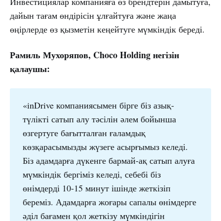
Инвестициялар компанияға өз брендтерін дамытуға,
дайын тағам өндірісін ұлғайтуға және жаңа
өңірлерде өз қызметін кеңейтуге мүмкіндік береді.
Рамиль Мухоряпов, Choco Holding негізін
қалаушы:
«inDrive компаниясымен бірге біз азық-
түлікті сатып алу тәсілін әлем бойынша
өзгертуге бағытталған ғаламдық
көзқарасымызды жүзеге асырғымыз келеді.
Біз адамдарға дүкенге бармай-ақ сатып алуға
мүмкіндік бергіміз келеді, себебі біз
өнімдерді 10-15 минут ішінде жеткізіп
береміз. Адамдарға жоғары сапалы өнімдерге
әділ бағамен қол жеткізу мүмкіндігін