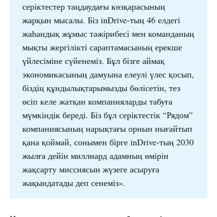
серіктестер таңдаудағы көзқарасының
жарқын мысалы. Біз inDrive-тың 46 елдегі
жаһандық жұмыс тәжірибесі мен команданың
мықты жергілікті сараптамасының ерекше
үйлесіміне сүйенеміз. Бұл бізге аймақ
экономикасының дамуына елеулі үлес қосып,
біздің құндылықтарымызды бөлісетін, тез
өсіп келе жатқан компанияларды табуға
мүмкіндік береді. Біз бұл серіктестік “Рядом”
компаниясының нарықтағы орнын нығайтып
қана қоймай, сонымен бірге inDrive-тың 2030
жылға дейін миллиард адамның өмірін
жақсарту миссиясын жүзеге асыруға
жақындатады деп сенеміз».