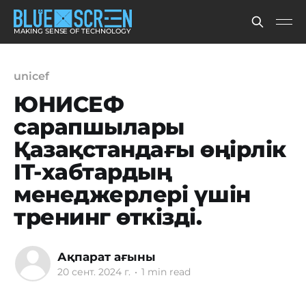
MAKING SENSE OF TECHNOLOGY
unicef
ЮНИСЕФ
сарапшылары
Қазақстандағы өңірлік
IT-хабтардың
менеджерлері үшін
тренинг өткізді.
Ақпарат ағыны
20 сент. 2024 г.
•
1 min read