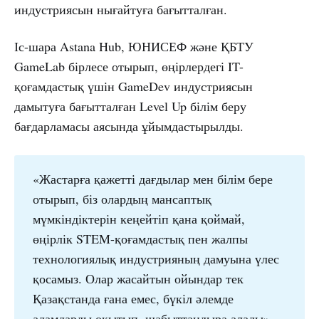
индустриясын нығайтуға бағытталған.
Іс-шара Astana Hub, ЮНИСЕФ және ҚБТУ
GameLab бірлесе отырып, өңірлердегі IT-
қоғамдастық үшін GameDev индустриясын
дамытуға бағытталған Level Up білім беру
бағдарламасы аясында ұйымдастырылды.
«Жастарға қажетті дағдылар мен білім бере
отырып, біз олардың мансаптық
мүмкіндіктерін кеңейтіп қана қоймай,
өңірлік STEM-қоғамдастық пен жалпы
технологиялық индустрияның дамуына үлес
қосамыз. Олар жасайтын ойындар тек
Қазақстанда ғана емес, бүкіл әлемде
адамдарды оқытып, шабыттандыра алады», –