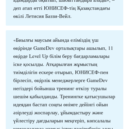
деп атап өтті ЮНИСЕФ-тің Қазақстандағы
өкілі Летисия Баззи-Вейл.
«Биылғы маусым айында еліміздің үш
өңірінде GameDev орталықтары ашылып, 11
өңірде Level Up білім беру бағдарламалары
іске қосылды. Атқарылған жұмыстың
тиімділігін ескере отырып, ЮНИСЕФ-пен
бірлесіп, өңірлік менеджерлерге GameDev
негіздері бойынша тренинг өткізу туралы
шешім қабылданды. Тренингке қатысушылар
идеядан бастап соңғы өнімге дейінгі ойын
әзірлеуді жоспарлау, ұйымдастыру және
үйлестіру дағдыларын меңгеріп, көпсалалы
командаларда жұмыс істеу тәжірибесін алды,