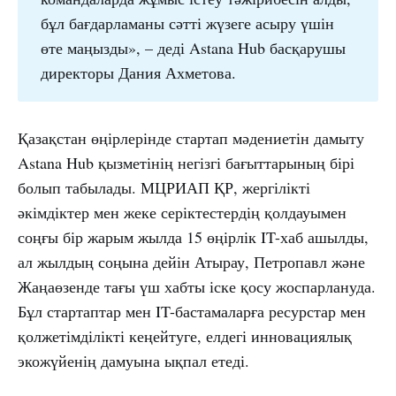
бұл бағдарламаны сәтті жүзеге асыру үшін
өте маңызды», – деді Astana Hub басқарушы
директоры Дания Ахметова.
Қазақстан өңірлерінде стартап мәдениетін дамыту
Astana Hub қызметінің негізгі бағыттарының бірі
болып табылады. МЦРИАП ҚР, жергілікті
әкімдіктер мен жеке серіктестердің қолдауымен
соңғы бір жарым жылда 15 өңірлік IT-хаб ашылды,
ал жылдың соңына дейін Атырау, Петропавл және
Жаңаөзенде тағы үш хабты іске қосу жоспарлануда.
Бұл стартаптар мен IT-бастамаларға ресурстар мен
қолжетімділікті кеңейтуге, елдегі инновациялық
экожүйенің дамуына ықпал етеді.