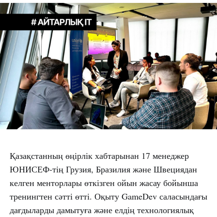
Қазақстанның өңірлік хабтарынан 17 менеджер
ЮНИСЕФ-тің Грузия, Бразилия және Швециядан
келген менторлары өткізген ойын жасау бойынша
тренингтен сәтті өтті. Оқыту GameDev саласындағы
дағдыларды дамытуға және елдің технологиялық