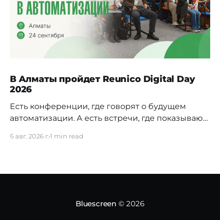
В Алматы пройдет Reunico Digital Day
2026
Есть конференции, где говорят о будущем
автоматизации. А есть встречи, где показывают,
как это будущее уже строится внутри реальных
6 авг. 2026 г.
1 min read
компаний. 24 сентября в Алматы пройдёт
Reunico Digital Day 2026 — конференция о
практических кейсах процессной
автоматизации, сложных решениях, внутренних
IT-командах и технологиях, которые меняют
работу крупного бизнеса изнутри. На площадке
Bluescreen
© 2026
соберут