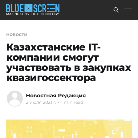
MAKING SENSE OF TECHNOLOGY
новости
Казахстанские IT-
компании смогут
участвовать в закупках
квазигоссектора
Новостная Редакция
2 июля 2021 г.
•
1 min read