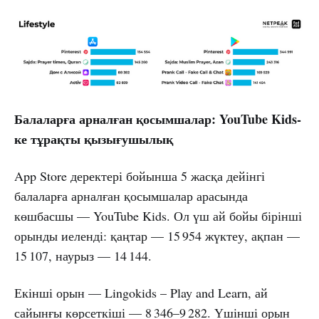
Балаларға арналған қосымшалар: YouTube Kids-
ке тұрақты қызығушылық
App Store деректері бойынша 5 жасқа дейінгі
балаларға арналған қосымшалар арасында
көшбасшы — YouTube Kids. Ол үш ай бойы бірінші
орынды иеленді: қаңтар — 15 954 жүктеу, ақпан —
15 107, наурыз — 14 144.
Екінші орын — Lingokids – Play and Learn, ай
сайынғы көрсеткіші — 8 346–9 282. Үшінші орын