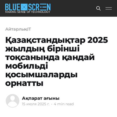
MAKING SENSE OF TECHNOLOGY
АйтарлықIT
Қазақстандықтар 2025
жылдың бірінші
тоқсанында қандай
мобильді
қосымшаларды
орнатты
Ақпарат ағыны
15 июля 2025 г.
•
4 min read