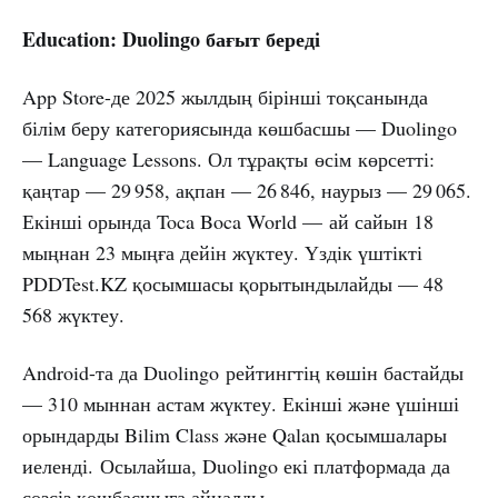
Education: Duolingo бағыт береді
App Store-де 2025 жылдың бірінші тоқсанында
білім беру категориясында көшбасшы — Duolingo
— Language Lessons. Ол тұрақты өсім көрсетті:
қаңтар — 29 958, ақпан — 26 846, наурыз — 29 065.
Екінші орында Toca Boca World — ай сайын 18
мыңнан 23 мыңға дейін жүктеу. Үздік үштікті
PDDTest.KZ қосымшасы қорытындылайды — 48
568 жүктеу.
Android-та да Duolingo рейтингтің көшін бастайды
— 310 мыннан астам жүктеу. Екінші және үшінші
орындарды Bilim Class және Qalan қосымшалары
иеленді. Осылайша, Duolingo екі платформада да
сөзсіз көшбасшыға айналды.