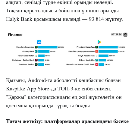
аяқтап, сенімді түрде екінші орынды иеленді.
Тоқсан қорытындысы бойынша үшінші орынды
Halyk Bank қосымшасы иеленді — 93 814 жүктеу.
Қызығы, Android-та абсолютті көшбасшы болған
Kaspi.kz App Store-да ТОП-3-ке енбегенімен,
"Қаржы" категориясындағы ең жиі жүктелетін он
қосымша қатарында тұрақты болды.
Тағам жеткізу: платформалар арасындағы бәсеке