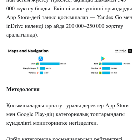
000 жүктеу болды. Екінші және үшінші орындарды
App Store-дегі таныс қосымшалар — Yandex Go мен
inDrive иеленді (әр айда 200 000–250 000 жүктеу
аралығында).
Методология
Қосымшаларды орнату туралы деректер App Store
мен Google Play-дің категориялық топтарындағы
күнделікті мониторингке негізделген.
Әрбір категорияда қосымшалардың рейтингтегі