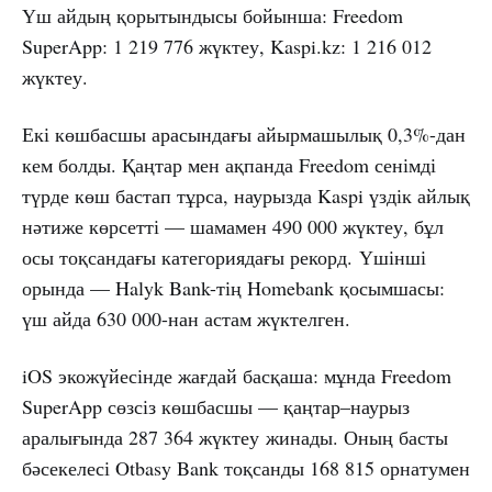
Үш айдың қорытындысы бойынша: Freedom
SuperApp: 1 219 776 жүктеу, Kaspi.kz: 1 216 012
жүктеу.
Екі көшбасшы арасындағы айырмашылық 0,3%-дан
кем болды. Қаңтар мен ақпанда Freedom сенімді
түрде көш бастап тұрса, наурызда Kaspi үздік айлық
нәтиже көрсетті — шамамен 490 000 жүктеу, бұл
осы тоқсандағы категориядағы рекорд. Үшінші
орында — Halyk Bank-тің Homebank қосымшасы:
үш айда 630 000-нан астам жүктелген.
iOS экожүйесінде жағдай басқаша: мұнда Freedom
SuperApp сөзсіз көшбасшы — қаңтар–наурыз
аралығында 287 364 жүктеу жинады. Оның басты
бәсекелесі Otbasy Bank тоқсанды 168 815 орнатумен