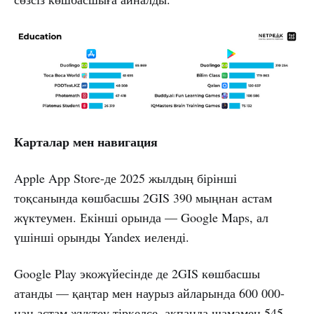
Карталар мен навигация
Apple App Store-де 2025 жылдың бірінші
тоқсанында көшбасшы 2GIS 390 мыңнан астам
жүктеумен. Екінші орында — Google Maps, ал
үшінші орынды Yandex иеленді.
Google Play экожүйесінде де 2GIS көшбасшы
атанды — қаңтар мен наурыз айларында 600 000-
нан астам жүктеу тіркелсе, ақпанда шамамен 545