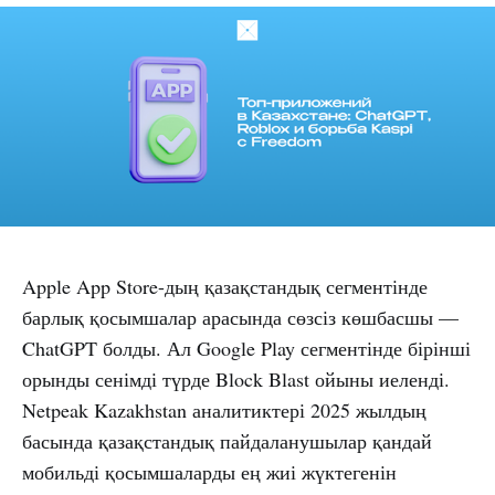
Apple App Store-дың қазақстандық сегментінде
барлық қосымшалар арасында сөзсіз көшбасшы —
ChatGPT болды. Ал Google Play сегментінде бірінші
орынды сенімді түрде Block Blast ойыны иеленді.
Netpeak Kazakhstan аналитиктері 2025 жылдың
басында қазақстандық пайдаланушылар қандай
мобильді қосымшаларды ең жиі жүктегенін