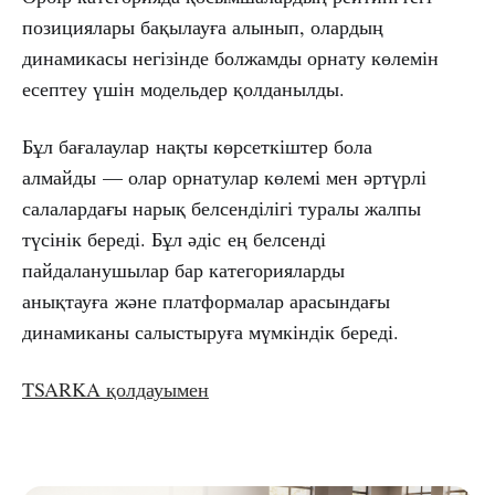
позициялары бақылауға алынып, олардың
динамикасы негізінде болжамды орнату көлемін
есептеу үшін модельдер қолданылды.
Бұл бағалаулар нақты көрсеткіштер бола
алмайды — олар орнатулар көлемі мен әртүрлі
салалардағы нарық белсенділігі туралы жалпы
түсінік береді. Бұл әдіс ең белсенді
пайдаланушылар бар категорияларды
анықтауға және платформалар арасындағы
динамиканы салыстыруға мүмкіндік береді.
TSARKA қолдауымен