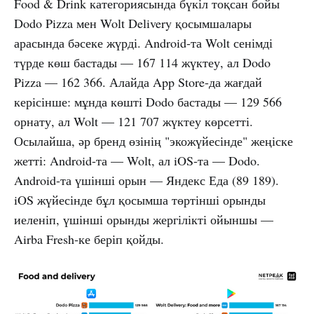
Food & Drink категориясында бүкіл тоқсан бойы
Dodo Pizza мен Wolt Delivery қосымшалары
арасында бәсеке жүрді. Android-та Wolt сенімді
түрде көш бастады — 167 114 жүктеу, ал Dodo
Pizza — 162 366. Алайда App Store-да жағдай
керісінше: мұнда көшті Dodo бастады — 129 566
орнату, ал Wolt — 121 707 жүктеу көрсетті.
Осылайша, әр бренд өзінің "экожүйесінде" жеңіске
жетті: Android-та — Wolt, ал iOS-та — Dodo.
Android-та үшінші орын — Яндекс Еда (89 189).
iOS жүйесінде бұл қосымша төртінші орынды
иеленіп, үшінші орынды жергілікті ойыншы —
Airba Fresh-ке беріп қойды.