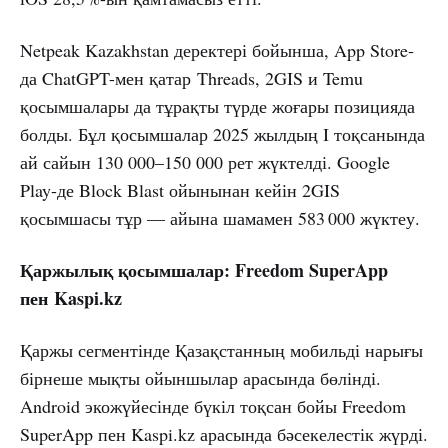
Netpeak Kazakhstan деректері бойынша, App Store-
да ChatGPT-мен қатар Threads, 2GIS и Temu
қосымшалары да тұрақты түрде жоғары позицияда
болды. Бұл қосымшалар 2025 жылдың I тоқсанында
ай сайын 130 000–150 000 рет жүктелді. Google
Play-де Block Blast ойынынан кейін 2GIS
қосымшасы тұр — айына шамамен 583 000 жүктеу.
Қаржылық қосымшалар: Freedom SuperApp
пен
Kaspi.kz
Қаржы сегментінде Қазақстанның мобильді нарығы
бірнеше мықты ойыншылар арасында бөлінді.
Android экожүйесінде бүкіл тоқсан бойы Freedom
SuperApp пен Kaspi.kz арасында бәсекелестік жүрді.