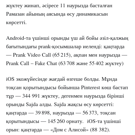
жүктеу жинап, әсіресе 11 наурызда басталған
Рамазан айының аясында өсу динамикасын
көрсетті.
Android-та үшінші орынды үш ай бойы әзіл-қалжың
бағытындағы prank-қосымшалар иеленді: қаңтарда
— Prank Video Call (65 215), ақпан мен наурызда —
Prank Call – Fake Chat (63 708 және 55 402 жүктеу)
iOS экожүйесінде жағдай өзгеше болды. Мұнда
тоқсан қорытындысы бойынша Pinterest көш бастап
тұр — 344 991 жүктеу, дегенмен наурызда бірінші
орынды Sajda алды. Sajda жақсы өсу көрсетті:
қаңтарда — 39 898, наурызда — 56 373, тоқсан
қорытындысы — 145 260 орнату. iOS-та үшінші
орын: қаңтарда — «Дом с Алисой» (88 382).