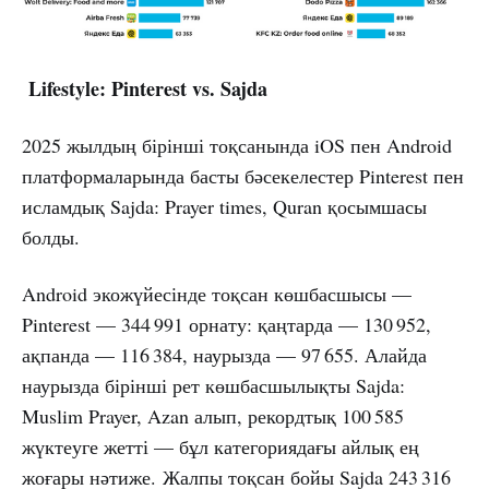
Lifestyle: Pinterest vs. Sajda
2025 жылдың бірінші тоқсанында iOS пен Android
платформаларында басты бәсекелестер Pinterest пен
исламдық Sajda: Prayer times, Quran қосымшасы
болды.
Android экожүйесінде тоқсан көшбасшысы —
Pinterest — 344 991 орнату: қаңтарда — 130 952,
ақпанда — 116 384, наурызда — 97 655. Алайда
наурызда бірінші рет көшбасшылықты Sajda:
Muslim Prayer, Azan алып, рекордтық 100 585
жүктеуге жетті — бұл категориядағы айлық ең
жоғары нәтиже. Жалпы тоқсан бойы Sajda 243 316