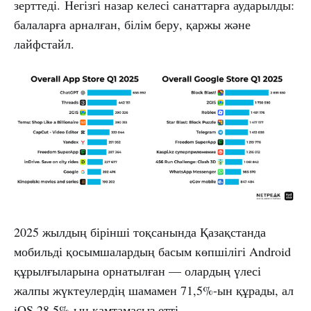
зерттеді. Негізгі назар келесі санаттарға аударылды:
балаларға арналған, білім беру, қаржы және
лайфстайл.
2025 жылдың бірінші тоқсанында Қазақстанда
мобильді қосымшалардың басым көпшілігі Android
құрылғыларына орнатылған — олардың үлесі
жалпы жүктеулердің шамамен 71,5%-ын құрады, ал
iOS 28,5%-ын қамтамасыз етті.