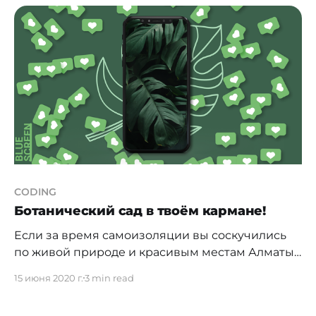
программы. Пользователи Twitter уже обратили
внимание, сколько информации о них
собирают популярные приложения вроде
Facebook Messenger, WhatsApp, Twitter и
Telegram. Вот, например,
CODING
Ботанический сад в твоём кармане!
Если за время самоизоляции вы соскучились
по живой природе и красивым местам Алматы,
то самое время посетить ботанический сад. А
15 июня 2020 г.
3 min read
чтобы не заблудиться, можно использовать
приложение, которое расскажет много нового о