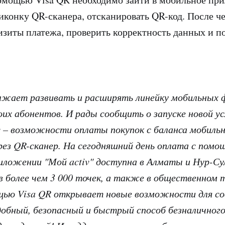
ь иконку QR-сканера, отсканировать QR-код. После ч
изиты платежа, проверить корректность данных и п
олжает развивать и расширять линейку мобильных 
оих абонентов. И рады сообщить о запуске новой ус
v – возможности оплаты покупок с баланса мобильн
ез QR-сканер. На сегодняшний день оплата с помо
иложении "Мой activ" доступна в Алматы и Нур-Су
 в более чем 3 000 точек, а также в общественном 
щью Visa QR открывает новые возможности для с
добный, безопасный и быстрый способ безналичног