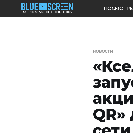
ПОСМОТРЕ
MAKING SENSE OF TECHNOLOGY
новости
«Ксе
запу
акци
QR» 
сети