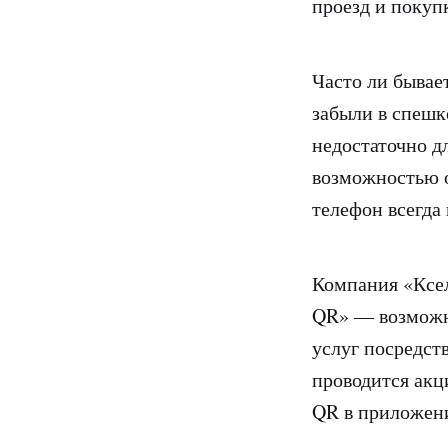
проезд и покуп
Часто ли бывае
забыли в спешк
недостаточно д
возможностью о
телефон всегда 
Компания «Ксел
QR» — возможно
услуг посредст
проводится акц
QR в приложени