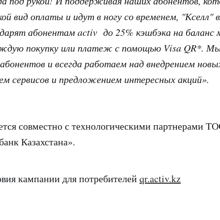
а под рукой! И поддерживая наших абонентов, ко
ой вид оплаты и идут в ногу со временем, "Кселл" 
 дарят абонентам activ до 25% кэшбэка на баланс 
ждую покупку или платеж с помощью Visa QR*. Мы
абонентов и всегда работаем над внедрением новы
ием сервисов и предложением интересных акций».
ется совместно с технологическими партнерами Т
анк Казахстана».
овия кампании для потребителей
qr.activ.kz