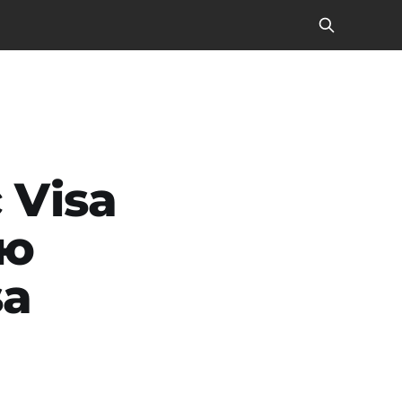
 Visa
ую
sa