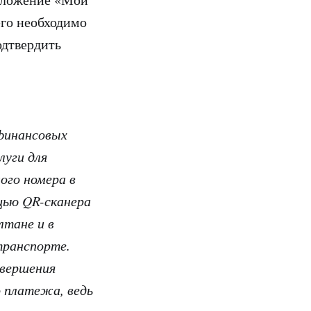
его необходимо
одтвердить
финансовых
луги для
ого номера в
щью QR-сканера
лтане и в
транспорте.
овершения
о платежа, ведь