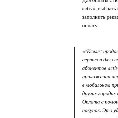
activ», выбрат
заполнить рекв
оплату.
«"Кселл" прод
сервисов для св
абонентов acti
приложении чер
в мобильном пр
других городах
Оплата с помо
покупок. Это у