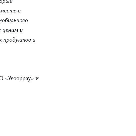
торые
вместе с
мобильного
 ценим и
х продуктов и
ОО «Wooppay» и