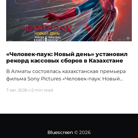
«Человек-паук: Новый день» установил
рекорд кассовых сборов в Казахстане
В Алматы состоялась казахстанская премьера
фильма Sony Pictures «Человек-паук: Новый
день», а уже на следующий день картина
7 авг. 2026 г.
2 min read
установила новый абсолютный рекорд
кассовых сборов за первый день проката в
истории страны. Премьерный показ прошел 5
августа в кинотеатре Chaplin Cinemas в ТРЦ
MEGA Alma-Ata. Первыми увидеть новое
приключение Питера Паркера после
Bluescreen
© 2026