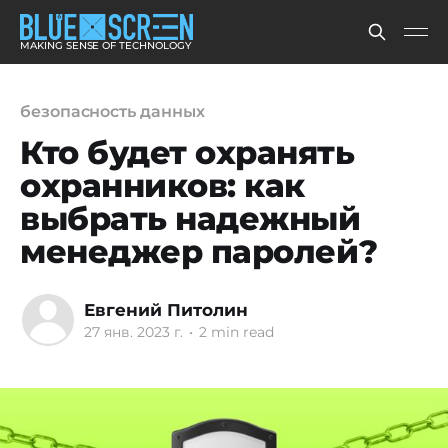
MAKING SENSE OF TECHNOLOGY
безопасность данных
Кто будет охранять
охранников: как
выбрать надежный
менеджер паролей?
Евгений Питолин
27 янв. 2023 г.
•
2 min read