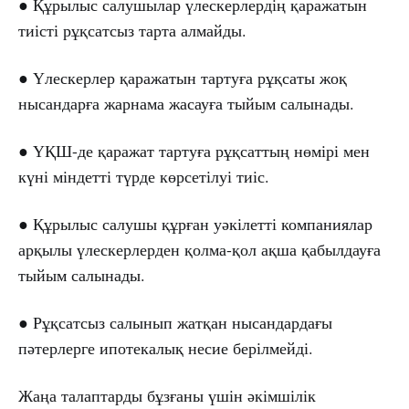
● Құрылыс салушылар үлескерлердің қаражатын
тиісті рұқсатсыз тарта алмайды.
● Үлескерлер қаражатын тартуға рұқсаты жоқ
нысандарға жарнама жасауға тыйым салынады.
● ҮҚШ-де қаражат тартуға рұқсаттың нөмірі мен
күні міндетті түрде көрсетілуі тиіс.
● Құрылыс салушы құрған уәкілетті компаниялар
арқылы үлескерлерден қолма-қол ақша қабылдауға
тыйым салынады.
● Рұқсатсыз салынып жатқан нысандардағы
пәтерлерге ипотекалық несие берілмейді.
Жаңа талаптарды бұзғаны үшін әкімшілік