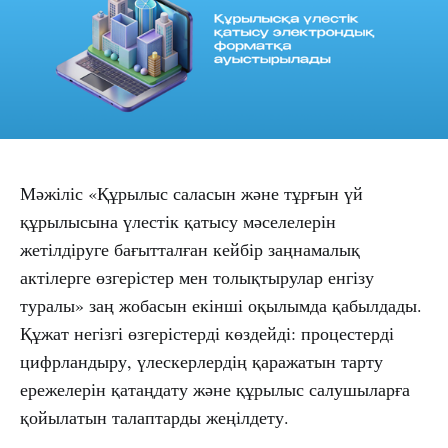
Мәжіліс «Құрылыс саласын және тұрғын үй
құрылысына үлестік қатысу мәселелерін
жетілдіруге бағытталған кейбір заңнамалық
актілерге өзгерістер мен толықтырулар енгізу
туралы» заң жобасын екінші оқылымда қабылдады.
Құжат негізгі өзгерістерді көздейді: процестерді
цифрландыру, үлескерлердің қаражатын тарту
ережелерін қатаңдату және құрылыс салушыларға
қойылатын талаптарды жеңілдету.