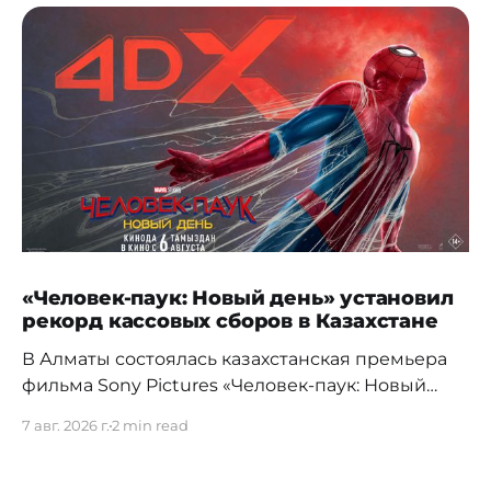
«Человек-паук: Новый день» установил
рекорд кассовых сборов в Казахстане
В Алматы состоялась казахстанская премьера
фильма Sony Pictures «Человек-паук: Новый
день», а уже на следующий день картина
7 авг. 2026 г.
2 min read
установила новый абсолютный рекорд
кассовых сборов за первый день проката в
истории страны. Премьерный показ прошел 5