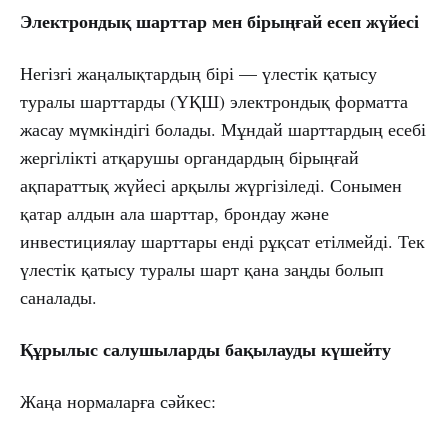
Электрондық шарттар мен бірыңғай есеп жүйесі
Негізгі жаңалықтардың бірі — үлестік қатысу
туралы шарттарды (ҮҚШ) электрондық форматта
жасау мүмкіндігі болады. Мұндай шарттардың есебі
жергілікті атқарушы органдардың бірыңғай
ақпараттық жүйесі арқылы жүргізіледі. Сонымен
қатар алдын ала шарттар, брондау және
инвестициялау шарттары енді рұқсат етілмейді. Тек
үлестік қатысу туралы шарт қана заңды болып
саналады.
Құрылыс салушыларды бақылауды күшейту
Жаңа нормаларға сәйкес: