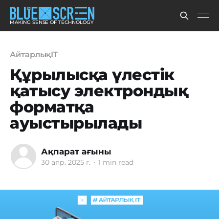
MAKING SENSE OF TECHNOLOGY
АйтарлықIT
Құрылысқа үлестік
қатысу электрондық
форматқа
ауыстырылады
Ақпарат ағыны
30 апр. 2025 г.
•
1 min read