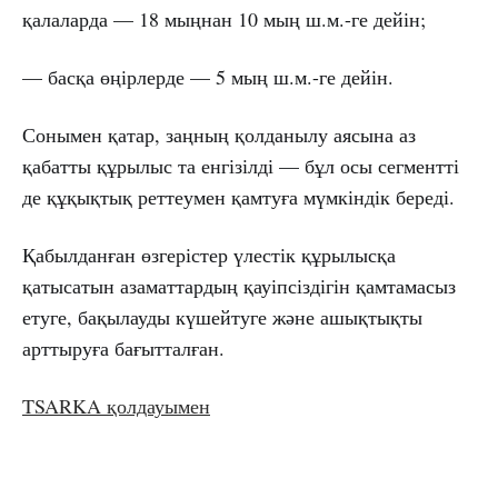
қалаларда — 18 мыңнан 10 мың ш.м.-ге дейін;
— басқа өңірлерде — 5 мың ш.м.-ге дейін.
Сонымен қатар, заңның қолданылу аясына аз
қабатты құрылыс та енгізілді — бұл осы сегментті
де құқықтық реттеумен қамтуға мүмкіндік береді.
Қабылданған өзгерістер үлестік құрылысқа
қатысатын азаматтардың қауіпсіздігін қамтамасыз
етуге, бақылауды күшейтуге және ашықтықты
арттыруға бағытталған.
TSARKA қолдауымен