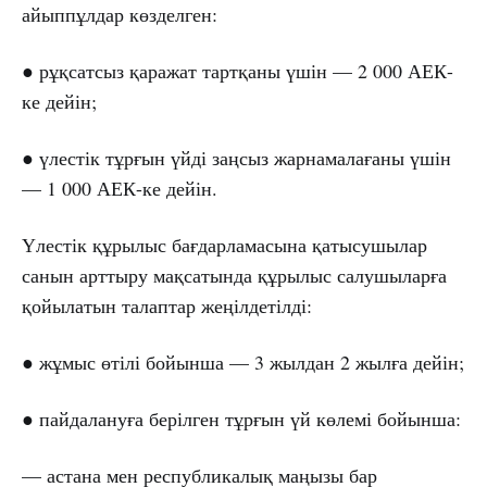
айыппұлдар көзделген:
● рұқсатсыз қаражат тартқаны үшін — 2 000 АЕК-
ке дейін;
● үлестік тұрғын үйді заңсыз жарнамалағаны үшін
— 1 000 АЕК-ке дейін.
Үлестік құрылыс бағдарламасына қатысушылар
санын арттыру мақсатында құрылыс салушыларға
қойылатын талаптар жеңілдетілді:
● жұмыс өтілі бойынша — 3 жылдан 2 жылға дейін;
● пайдалануға берілген тұрғын үй көлемі бойынша:
— астана мен республикалық маңызы бар