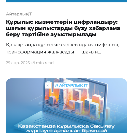
АйтарлықIT
Құрылыс қызметтерін цифрландыру:
шағын құрылыстарды бұзу хабарлама
беру тәртібіне ауыстырылады
Қазақстанда құрылыс саласындағы цифрлық
трансформация жалғасады — шағын
құрылыстарды (сарайлар, моншалар,
29 апр. 2025 г.
1 min read
беседкалар мен жазғы асүйлер) бұзу енді
хабарлама тәртібімен жүзеге асырылатын
болады. Бұл туралы Үкімет отырысында
Цифрлық даму, инновациялар және аэроғарыш
өнеркәсібі вице-министрі Дмитрий Мун
хабарлады. Оның айтуынша, 2024 жылы
Индустрия және құрылыс министрлігі
тарапынан 6 миллион мемлекеттік қызмет
көрсетілген, олардың