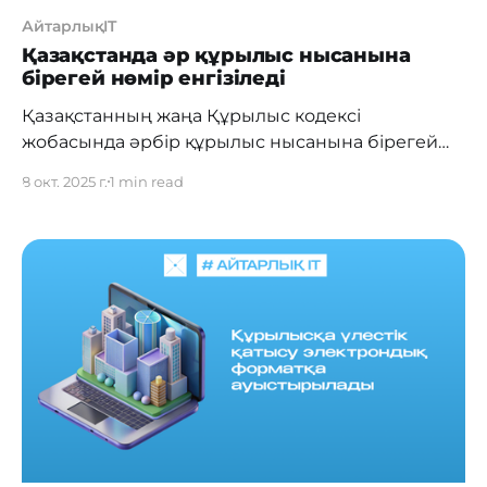
АйтарлықIT
Қазақстанда әр құрылыс нысанына
бірегей нөмір енгізіледі
Қазақстанның жаңа Құрылыс кодексі
жобасында әрбір құрылыс нысанына бірегей
нөмір — сквозной идентификатор енгізу
8 окт. 2025 г.
1 min read
қарастырылған. Бұл туралы Мәжілістің жалпы
отырысында Индустрия және құрылыс
министрі Ерсайын Нағаспанов хабарлады.
Министрдің айтуынша, бірегей нөмір
ғимараттар үшін ИИН-нің баламасы іспеттес
болады. Ол нысанның бүкіл өмірлік циклін:
жоспарлау мен сараптамадан бастап құрылысқа
және кейінгі пайдалануға дейін