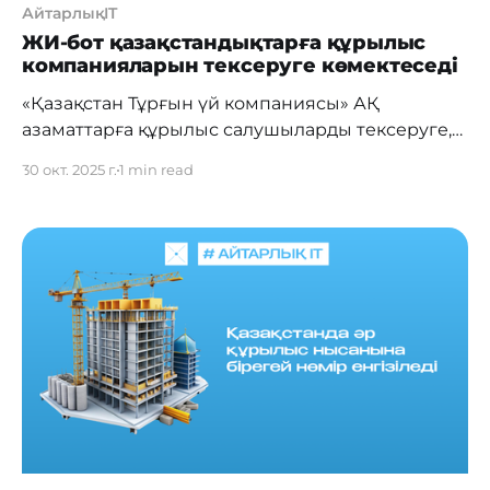
АйтарлықIT
ЖИ-бот қазақстандықтарға құрылыс
компанияларын тексеруге көмектеседі
«Қазақстан Тұрғын үй компаниясы» АҚ
азаматтарға құрылыс салушыларды тексеруге,
үлестік құрылыс туралы сенімді ақпарат алуға
30 окт. 2025 г.
1 min read
және тұрғын үй сатып алу кезіндегі
тәуекелдерді азайтуға көмектесетін
интеллектуалды көмекші iBota жүйесін енгізді.
Жаңа сервис тұрғын үй саласындағы цифрлық
трансформацияның бір бөлігі болып табылады
және жылжымайтын мүлік нарығының
ашықтығын арттыру мақсатында жасалған.
Үлестік құрылыс