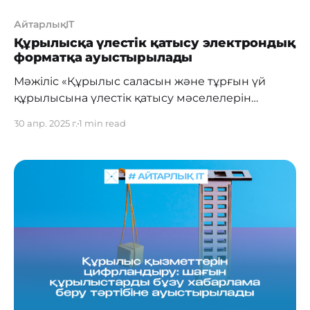
АйтарлықIT
Құрылысқа үлестік қатысу электрондық
форматқа ауыстырылады
Мәжіліс «Құрылыс саласын және тұрғын үй
құрылысына үлестік қатысу мәселелерін
жетілдіруге бағытталған кейбір заңнамалық
30 апр. 2025 г.
1 min read
актілерге өзгерістер мен толықтырулар енгізу
туралы» заң жобасын екінші оқылымда
қабылдады. Құжат негізгі өзгерістерді көздейді:
процестерді цифрландыру, үлескерлердің
қаражатын тарту ережелерін қатаңдату және
құрылыс салушыларға қойылатын талаптарды
жеңілдету. Электрондық шарттар мен бірыңғай
есеп жүйесі Негізгі жаңалықтардың