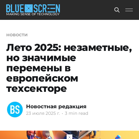
MAKING SENSE OF TECHNOLOGY
новости
Лето 2025: незаметные,
но значимые
перемены в
европейском
техсекторе
Новостная редакция
23 июля 2025 г.
•
3 min read