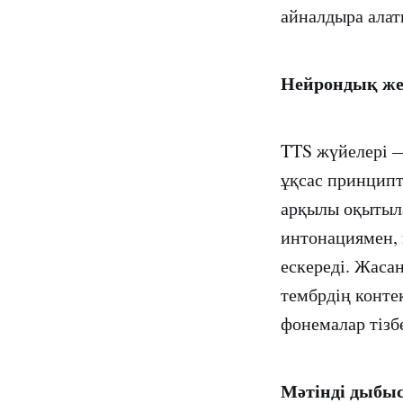
айналдыра алат
Нейрондық жел
TTS жүйелері —
ұқсас принципт
арқылы оқытыла
интонациямен, 
ескереді. Жаса
тембрдің конте
фонемалар тізб
Мәтінді дыбыс