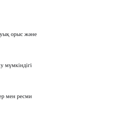
жуық орыс және
у мүмкіндігі
ер мен ресми