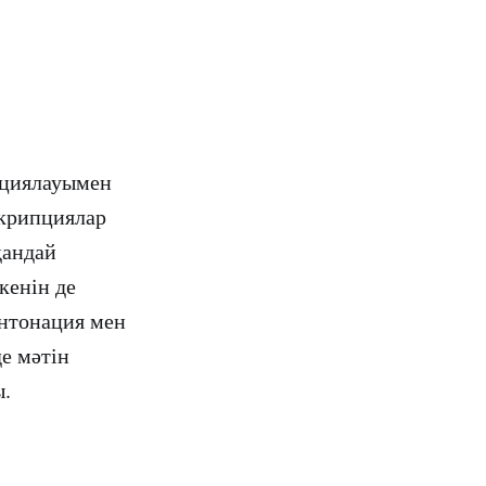
ациялауымен
скрипциялар
қандай
кенін де
интонация мен
де мәтін
ы.