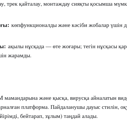
у, трек қайталау, монтаждау сияқты қосымша мүмкі
ғы:
көпфункционалды және кәсіби жобалар үшін д
ы:
ақылы нұсқада — өте жоғары; тегін нұсқасы қа
шін жарамды.
 мамандарына және қысқа, вирусқа айналатын вид
арналған платформа. Пайдаланушы дауыс стилін, о
йірімді, бейтарап, зұлым) таңдай алады.