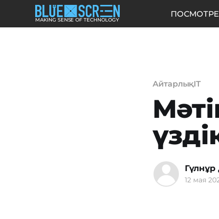
ПОСМОТРЕ
MAKING SENSE OF TECHNOLOGY
АйтарлықIT
Мәті
үзді
Гүлнұр
12 мая 202