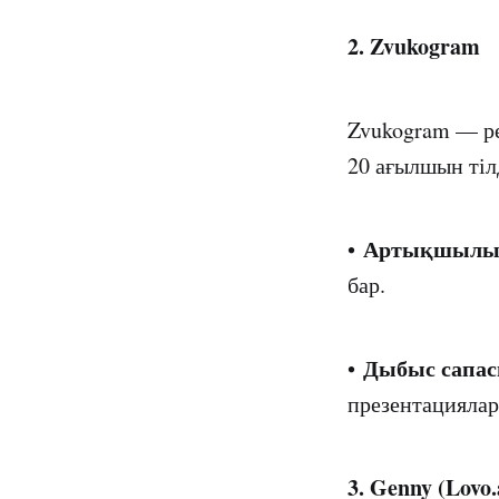
2. Zvukogram
Zvukogram — р
20 ағылшын тіл
Артықшылы
•
бар.
Дыбыс сапас
•
презентациялар
3. Genny (Lovo.