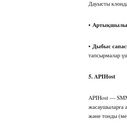
Дауысты клонда
Артықшылы
•
Дыбыс сапас
•
тапсырмалар ү
5. APIHost
APIHost — SMM
жасаушыларға 
және тонды (ме