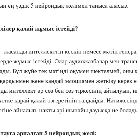
ын ең үздік 5 нейрондық желімен таныса аласыз.
ілер қалай жұмыс істейді?
 жасанды интеллекттің кескін немесе мәтін генер
ерде жұмыс істейді. Олар аудиожазбалар мен тран
ды. Бұл жүйе тек мәтінді оқумен шектелмей, оны 
қарқынмен және қандай эмоциямен жеткізу керек е
нды интеллект әр сөз бен сөз тіркесінің айтылуын, 
кстке қарай қалай өзгеретінін талдайды. Нәтижесін
егіне айналып, нақты әрі шынайы дауысқа ие болад
тауға арналған 5 нейрондық желі: