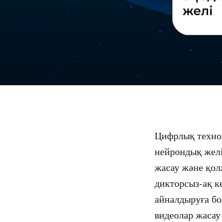
Цифрлық техно
нейрондық желіл
жасау және қол
дикторсыз-ақ к
айналдыруға бо
видеолар жасау