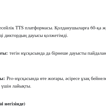
есейлік TTS платформасы. Қолданушыларға 60-қа 
ді диктордың дауысы қолжетімді.
ғы:
тегін нұсқасында да бірнеше дауысты пайдалан
ы:
Pro-нұсқасында өте жоғары, әсіресе ұзақ бейнел
 үшін лайықты.
ai негізінде)