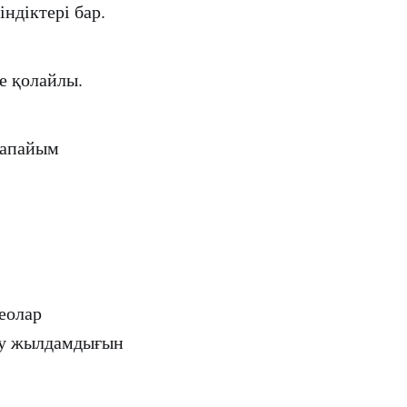
ндіктері бар.
е қолайлы.
рапайым
еолар
қу жылдамдығын