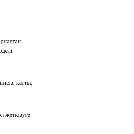
арналған
рделі
нсіз, қатты,
л жеткізуге