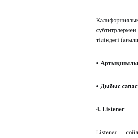
Калифорниялық 
субтитрлермен 
тіліндегі (ағыл
Артықшылы
•
Дыбыс сапас
•
4. Listener
Listener — сөйл