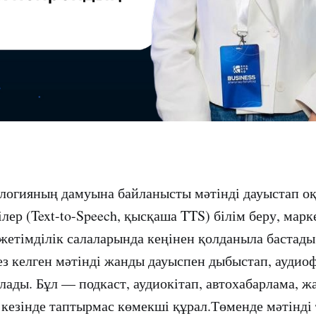
логияның дамуына байланысты мәтінді дауыстап о
ер (Text-to-Speech, қысқаша TTS) білім беру, марк
жетімділік салаларында кеңінен қолданыла бастады.
ез келген мәтінді жанды дауыспен дыбыстап, аудио
лады. Бұл — подкаст, аудиокітап, автохабарлама, ж
 кезінде таптырмас көмекші құрал.Төменде мәтінді