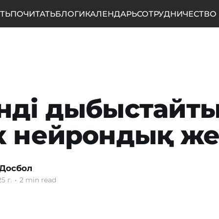
ТЬ
ПОЧИТАТЬ
БЛОГИ
КАЛЕНДАРЬ
СОТРУДНИЧЕСТВО
нді дыбыстайты
к нейрондық же
 Досбол
5 г.
•
2 min read