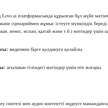
Lovo.ai платформасында құрылған бұл жүйе мәтін
және сценариймен жұмыс істеуге мүмкіндік береді.
шын, неміс, испан, қытай және т.б.) мәтіндер үшін 
ғы:
видеомен бірге қолдануға қолайлы.
ы:
ағылшын тіліндегі мәтіндер үшін өте жоғары.
еу синтезі мен аудио контентті өңдеуге маманданға