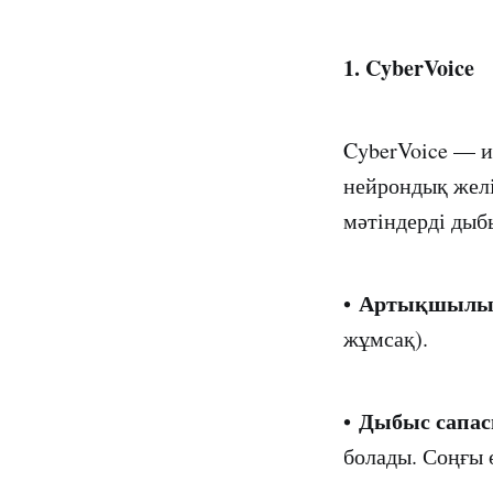
1. CyberVoice
CyberVoice — и
нейрондық желі
мәтіндерді дыб
Артықшылы
•
жұмсақ).
Дыбыс сапас
•
болады. Соңғы 