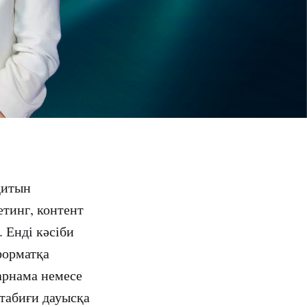
қитын
етинг, контент
 Енді кәсіби
форматқа
арнама немесе
 табиғи дауысқа