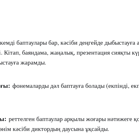
кемді баптаулары бар, кәсіби деңгейде дыбыстауға 
. Кітап, баяндама, жаңалық, презентация сияқты кү
ыстауға жарамды.
ғы:
фонемаларды дәл баптауға болады (екпінді, екпі
ы:
реттелген баптаулар арқылы жоғары нәтижеге қо
өнім кәсіби диктордың даусына ұқсайды.