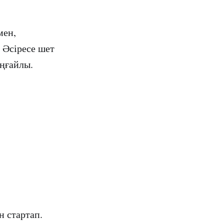
мен,
 Әсіресе шет
ыңғайлы.
н стартап.