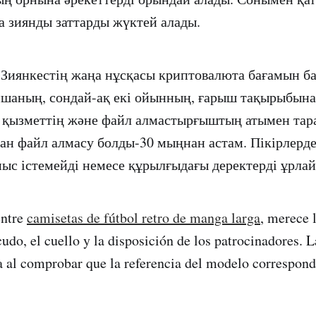
а зиянды заттарды жүктей алады.
.
Зиянкестің жаңа нұсқасы криптовалюта бағамын б
шаның, сондай-ақ екі ойынның, ғарыш тақырыбына
 қызметтің және файл алмастырғыштың атымен тар
ан файл алмасу болды-30 мыңнан астам. Пікірлерд
ыс істемейді немесе құрылғыдағы деректерді ұрлай
entre
camisetas de fútbol retro de manga larga
, merece 
udo, el cuello y la disposición de los patrocinadores. 
 al comprobar que la referencia del modelo correspond