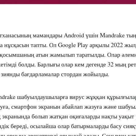
ртханасының мамандары Android үшін Mandrake т
 нұсқасын тапты. Ол Google Play арқылы 2022 жыл
і қосымшаның атын жамылып таратылды. Олар әлемн
жетімді болды. Барлығы олар кем дегенде 32 мың рет
а зиянды бағдарламалар стордан жойылды.
drake шабуылдаушыларға вирус жұққан құрылғылар
ауға, смартфон экранын абайлап жазуға және шабу
 экранында болып жатқан оқиғаларды нақты уақыт
ндік береді, осылайша олар батырмаларды басу сия
 орнына әрекеттерді орындай алады. Сонымен қат