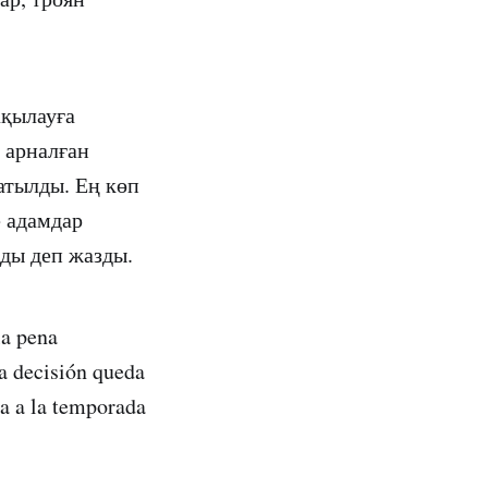
ақылауға
 арналған
атылды. Ең көп
е адамдар
ды деп жазды.
la pena
La decisión queda
a a la temporada