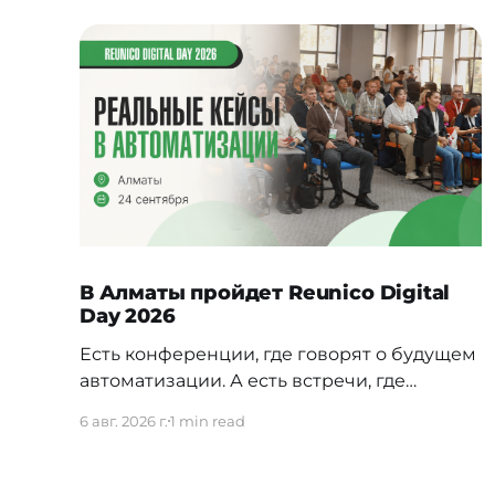
В Алматы пройдет Reunico Digital
Day 2026
Есть конференции, где говорят о будущем
автоматизации. А есть встречи, где
показывают, как это будущее уже строится
6 авг. 2026 г.
1 min read
внутри реальных компаний. 24 сентября в
Алматы пройдёт Reunico Digital Day 2026
— конференция о практических кейсах