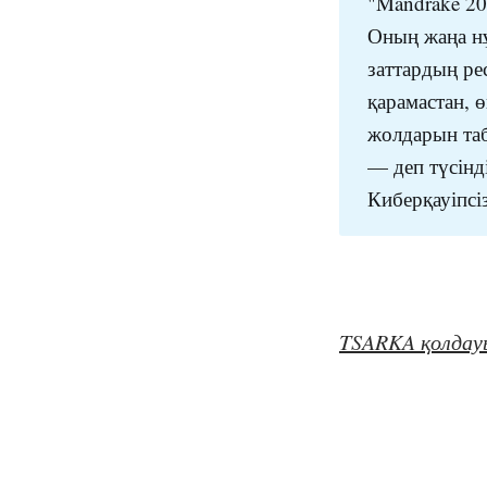
"Mandrake 20
Оның жаңа нұ
заттардың ре
қарамастан, 
жолдарын таб
— деп түсінд
Киберқауіпсі
TSARKA қолда