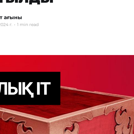
т ағыны
024 г.
•
1 min read