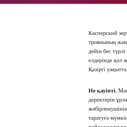
Касперский зе
троянының жаңа
дейін бес түрл
елдерінде қол 
Қазіргі уақытт
Не қауіпті.
Man
деректерін ұрл
жәбірленушінің
таратуға мүмкі
пайдаланушының