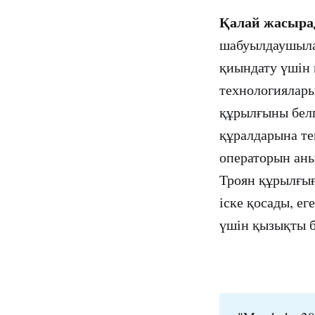
Қалай жасыра
шабуылдаушылар
қиындату үшін
технологиялары
құрылғыны белг
құралдарына те
операторын аны
Троян құрылғығ
іске қосады, е
үшін қызықты б