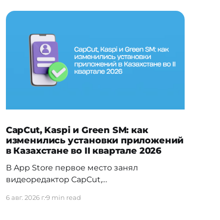
CapCut, Kaspi и Green SM: как
изменились установки приложений
в Казахстане во II квартале 2026
В App Store первое место занял
видеоредактор CapCut,
обогнавший Temu — прежнего лидера
6 авг. 2026 г.
9 min read
первого квартала. На Android заметно
изменилась расстановка в