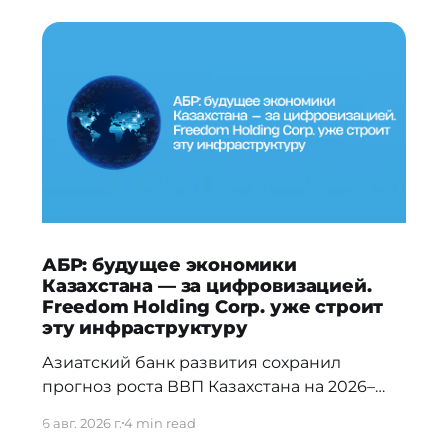
АБР: будущее экономики
Казахстана — за цифровизацией.
Freedom Holding Corp. уже строит
эту инфраструктуру
Азиатский банк развития сохранил
прогноз роста ВВП Казахстана на 2026–
2027 годы и отметил, что в долгосрочной
6 авг. 2026 г.
4 min read
перспективе ключевыми драйверами