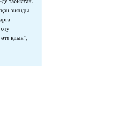
-де табылған.
уқан зиянды
арға
 өту
 өте қиын",