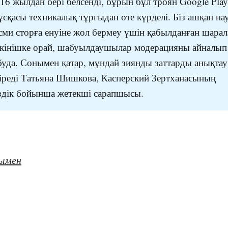
16 жылдан бері белсенді, бұрын бұл троян Google Play
сқасы техникалық тұрғыдан өте күрделі. Біз ашқан на
сми сторға енуіне жол бермеу үшін қабылданған шарал
өкінішке орай, шабуылдаушылар модерацияны айналып
уда. Сонымен қатар, мұндай зиянды заттарды анықтау
іреді Татьяна Шишкова, Касперский Зертханасының
здік бойынша жетекші сарапшысы.
уымен