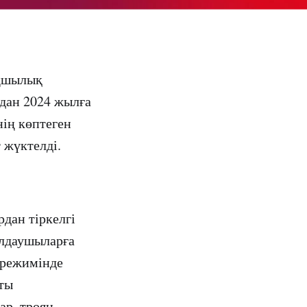
ыңшылық
дан 2024 жылға
ің көптеген
 жүктелді.
дан тіркелгі
ылдаушыларға
 режимінде
қты
ар, троян