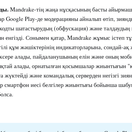
ды.
Mandrake-тің жаңа нұсқасының басты айырмаш
 Google Play-де модерацияны айналып өтіп, зиянд
 кодты шатастырудың (обфускация) және талдаудың
н енгізді. Сонымен қатар, Mandrake жұмыс істеп тұ
ілі құм жәшіктерінің индикаторларына, сондай-ақ
ксере алады, пайдаланушының елін және оның моб
қтай алады, орнатылған қосымшалар жиынтығын "к
а жүктейді және командалық серверден негізгі зия
гер смартфон иесі белгілер жиынтығы бойынша шаб
олса.