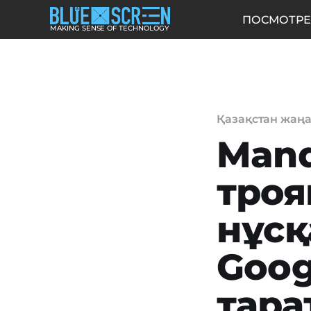
ПОСМОТРЕ
MAKING SENSE OF TECHNOLOGY
Қазақстан жаң
Man
тро
нұсқ
Goog
тар