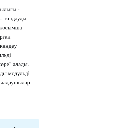
ылығы -
ы талдауды
 қосымша
рған
 жөндеу
ильді
өре" алады.
нды модульді
уылдаушылар