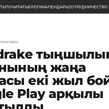
ТЬ
ПОЧИТАТЬ
БЛОГИ
КАЛЕНДАРЬ
СОТРУДНИЧЕСТВО
алықтары
drake тыңшылы
янының жаңа
асы екі жыл бо
le Play арқылы
атылды