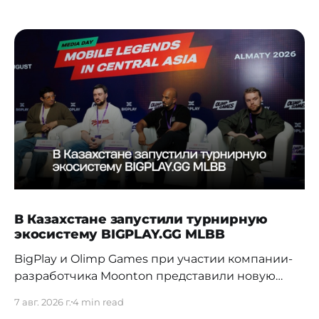
В Казахстане запустили турнирную
экосистему BIGPLAY.GG MLBB
BigPlay и Olimp Games при участии компании-
разработчика Moonton представили новую
турнирную экосистему BIGPLAY.GG MLBB.
7 авг. 2026 г.
4 min read
Проект должен усилить позиции Казахстана на