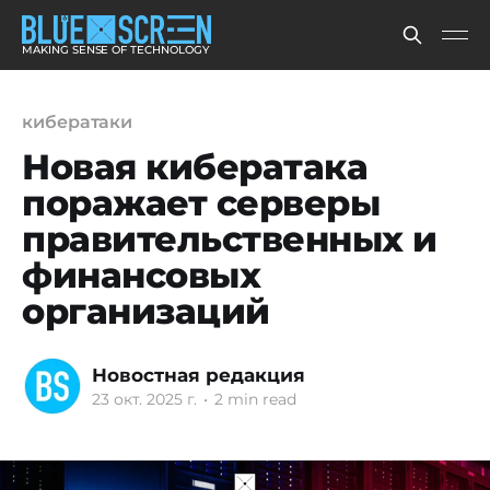
MAKING SENSE OF TECHNOLOGY
кибератаки
Новая кибератака
поражает серверы
правительственных и
финансовых
организаций
Новостная редакция
23 окт. 2025 г.
•
2 min read