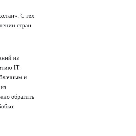
хстан». С тех
шении стран
аний из
итию IT-
облачным и
 из
жно обратить
Бобко,