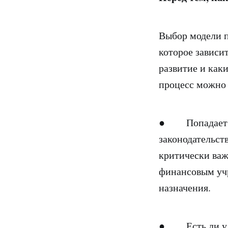
Выбор модели п
которое зависит
развитие и как
процесс можно 
● Попадает ли
законодательст
критически ва
финансовым учр
назначения.
● Есть ли у ПО