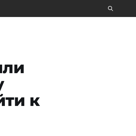
или
у
йти к