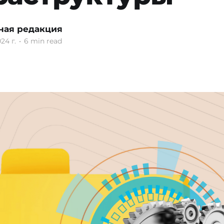
ная редакция
24 г.
•
6 min read