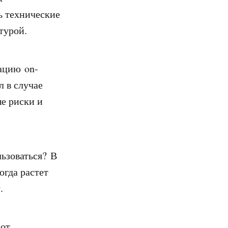
ь технические
ктурой.
ацию on-
л в случае
е риски и
ьзоваться? В
огда растет
.
 от