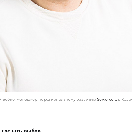
й Бобко, менеджер по региональному развитию 
Servercore
 в Каза
к сделать выбор