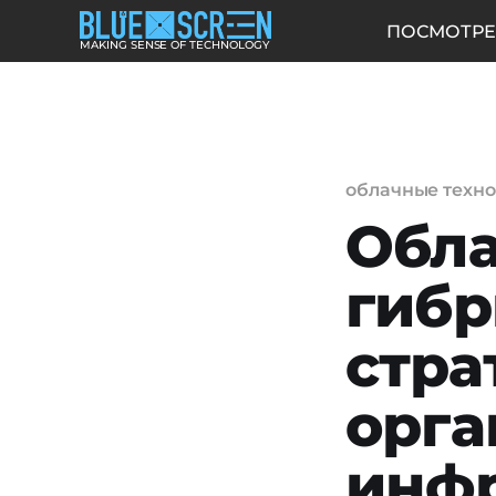
ПОСМОТРЕ
MAKING SENSE OF TECHNOLOGY
облачные техн
Обла
гибр
стра
орга
инф