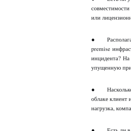
совместимости 
или лицензионн
● Располагает
premise инфрас
инцидента? На 
упущенную пр
● Насколько до
облаке клиент и
нагрузка, комп
● Есть ли в ш