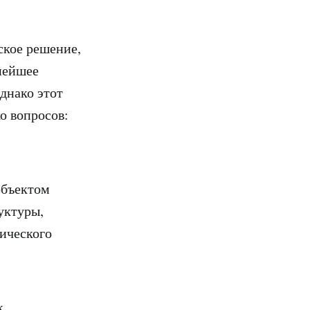
ское решение,
ьнейшее
днако этот
о вопросов:
объектом
уктуры,
ического
к