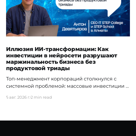
Иллюзия ИИ-трансформации: Как
инвестиции в нейросети разрушают
маржинальность бизнеса без
продуктовой триады
Топ-менеджмент корпораций столкнулся с
системной проблемой: массовые инвестиции в
доступы к LLM-моделям и директивное
5 авг. 2026 г.
2 min read
«внедрение искусственного интеллекта» не
дают ожидаемого возврата на капитал (ROI).
Согласно отчету Gartner «Predicts 2026: AI's
Impact on the Future of Workforce», стихийное
использование ИИ без жесткой архитектуры