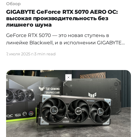
Обзор
GIGABYTE GeForce RTX 5070 AERO OC:
высокая производительность без
лишнего шума
GeForce RTX 5070 — это новая ступень в
линейке Blackwell, и в исполнении GIGABYTE
AERO она выглядит не только свежо, но и
2 июля 2025 г.
3 min read
работает удивительно тихо. Эта видеокарта с
продвинутым охлаждением и поддержкой всех
фишек вроде DLSS 3.5 и трассировки лучей. Как
работает видеокарта, что показали тесты,
подробнее в нашем обзоре.