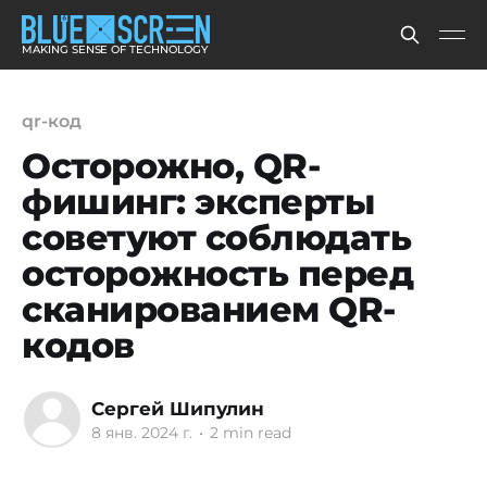
MAKING SENSE OF TECHNOLOGY
qr-код
Осторожно, QR-
фишинг: эксперты
советуют соблюдать
осторожность перед
сканированием QR-
кодов
Сергей Шипулин
8 янв. 2024 г.
•
2 min read