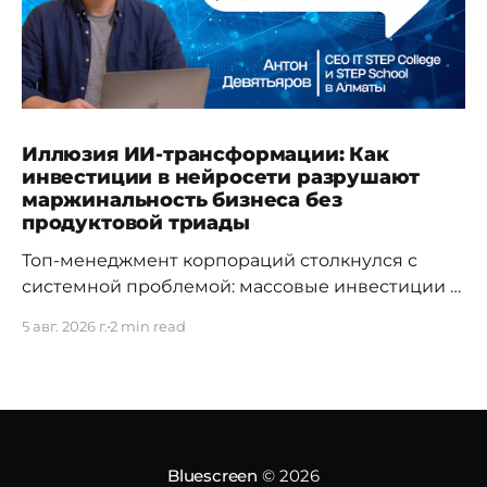
Иллюзия ИИ-трансформации: Как
инвестиции в нейросети разрушают
маржинальность бизнеса без
продуктовой триады
Топ-менеджмент корпораций столкнулся с
системной проблемой: массовые инвестиции в
доступы к LLM-моделям и директивное
5 авг. 2026 г.
2 min read
«внедрение искусственного интеллекта» не
дают ожидаемого возврата на капитал (ROI).
Согласно отчету Gartner «Predicts 2026: AI's
Impact on the Future of Workforce», стихийное
использование ИИ без жесткой архитектуры
контроля приводит к экспоненциальному росту
Bluescreen
© 2026