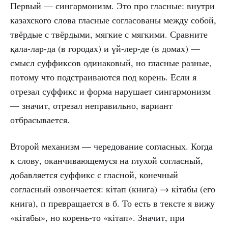
Первый — сингармонизм. Это про гласные: внутри
казахского слова гласные согласованы между собой,
твёрдые с твёрдыми, мягкие с мягкими. Сравните
қала-лар-да (в городах) и үй-лер-де (в домах) —
смысл суффиксов одинаковый, но гласные разные,
потому что подстраиваются под корень. Если я
отрезал суффикс и форма нарушает сингармонизм
— значит, отрезал неправильно, вариант
отбрасывается.
Второй механизм — чередование согласных. Когда
к слову, оканчивающемуся на глухой согласный,
добавляется суффикс с гласной, конечный
согласный озвончается: кітап (книга) → кітабы (его
книга), п превращается в б. То есть в тексте я вижу
«кітабы», но корень-то «кітап». Значит, при