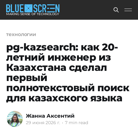
MAKING SENSE OF TECHNOLOGY
технологии
pg-kazsearch: как 20-
летний инженер из
Казахстана сделал
первый
полнотекстовый поиск
для казахского языка
Жанна Аксентий
29 июня 2026 г.
•
7 min read