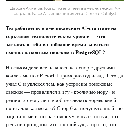
Дархан Ахметов, founding engineer в американском AI-
стартапе Nace AI с инвестициями от General Catalyst
Ты работаешь в американском AI-стартапе на
серьёзном технологическом уровне — что
заставило тебя в свободное время заняться
именно казахским поиском в PostgreSQL?
На самом деле всё началось как спор с друзьями-
коллегами по nFactorial примерно год назад. Я тогда
учил C и увлёкся тем, как устроены поисковые
движки — провалился в эту «кроличью нору» и
решил: а смогу ли я вообще сделать нормальный
поиск для казахского? Спор был полушуточный, но
зацепило меня по-настоящему, когда я понял, что
речь не про «допилить настройку», а про то, что