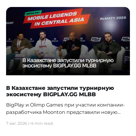
В Казахстане запустили турнирную
экосистему BIGPLAY.GG MLBB
BigPlay и Olimp Games при участии компании-
разработчика Moonton представили новую
турнирную экосистему BIGPLAY.GG MLBB.
7 авг. 2026 г.
4 min read
Проект должен усилить позиции Казахстана на
профессиональной сцене и дать местным