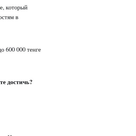
е, который
остям в
до 600 000 тенге
те достичь?