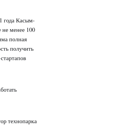
1 года Касым-
 не менее 100
има полная
ость получить
-стартапов
аботать
ор технопарка