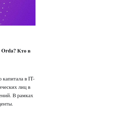
 Orda? Кто в
 капитала в IT-
ических лиц в
ений. В рамках
денты.