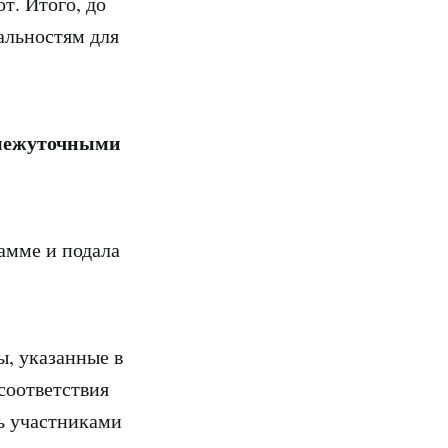
т. Итого, до
альностям для
омежуточными
амме и подала
ы, указанные в
соответствия
ть участниками