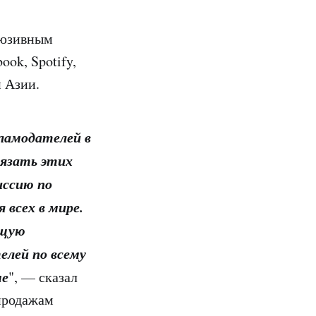
люзивным
ook, Spotify,
и Азии.
кламодателей в
вязать этих
иссию по
всех в мире.
ющую
лей по всему
ме
", — сказал
 продажам