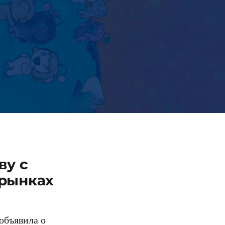
ву с
 рынках
объявила о