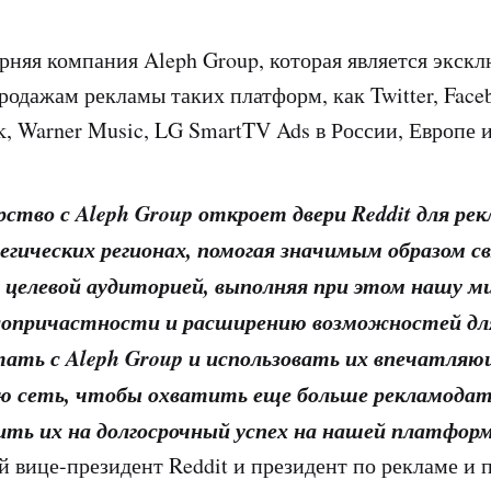
няя компания Aleph Group, которая является экск
одажам рекламы таких платформ, как Twitter, Faceb
k, Warner Music, LG SmartTV Ads в России, Европе 
тво с Aleph Group откроет двери Reddit для ре
егических регионах, помогая значимым образом с
х целевой аудиторией, выполняя при этом нашу м
сопричастности и расширению возможностей для 
ать с Aleph Group и использовать их впечатля
 сеть, чтобы охватить еще больше рекламодате
ить их на долгосрочный успех на нашей платфор
 вице-президент Reddit и президент по рекламе и