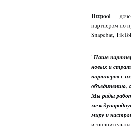
Httpool
— дочер
партнером по пр
Snapchat, TikTo
Наше партнерс
"
новых и страт
партнеров с и
объединению, 
Мы рады работ
международную
миру и настро
исполнительный