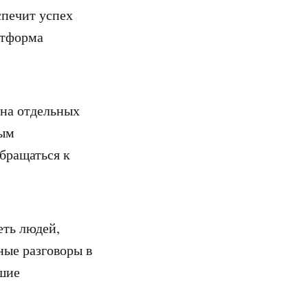
спечит успех
атформа
 на отдельных
ным
обращаться к
еть людей,
ые разговоры в
ьшие