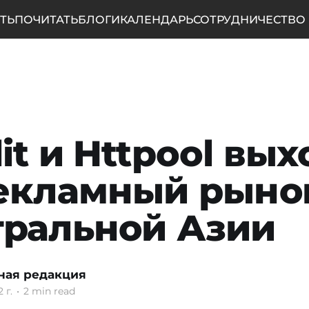
ТЬ
ПОЧИТАТЬ
БЛОГИ
КАЛЕНДАРЬ
СОТРУДНИЧЕСТВО
it и Httpool вых
екламный рыно
ральной Азии
ная редакция
 г.
•
2 min read