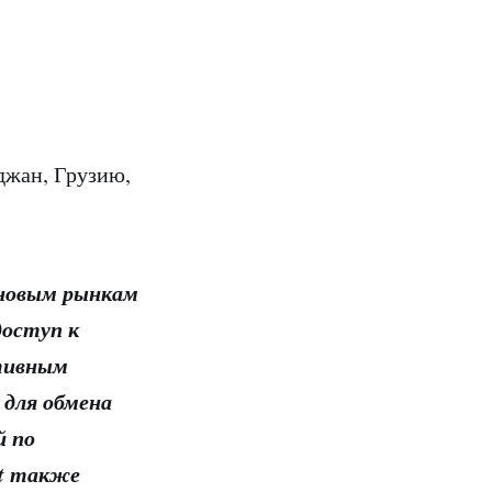
джан, Грузию,
 новым рынкам
доступ к
ктивным
 для обмена
й по
it также