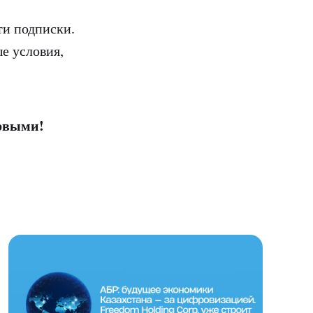
и подписки.
е условия,
ервыми!