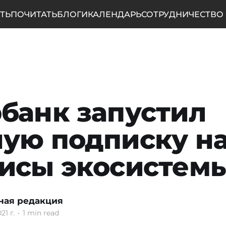
ТЬ
ПОЧИТАТЬ
БЛОГИ
КАЛЕНДАРЬ
СОТРУДНИЧЕСТВО
банк запустил
ую подписку н
исы экосистем
ная редакция
21 г.
•
1 min read