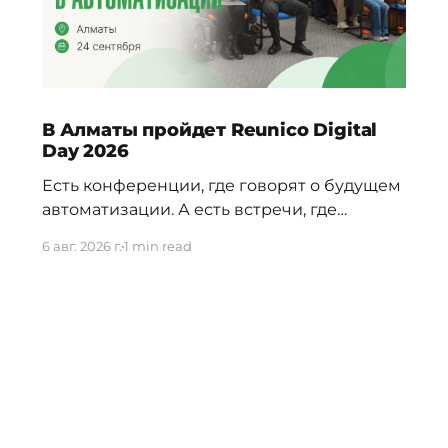
В Алматы пройдет Reunico Digital
Day 2026
Есть конференции, где говорят о будущем
автоматизации. А есть встречи, где
показывают, как это будущее уже строится
6 авг. 2026 г.
1 min read
внутри реальных компаний. 24 сентября в
Алматы пройдёт Reunico Digital Day 2026
— конференция о практических кейсах
процессной автоматизации, сложных
решениях, внутренних IT-командах и
технологиях, которые меняют работу
крупного бизнеса изнутри. На площадке
соберут