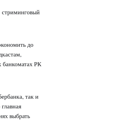
, стриминговый
.
экономить до
дкастам,
х банкоматах РК
ербанка, так и
 главная
иях выбрать