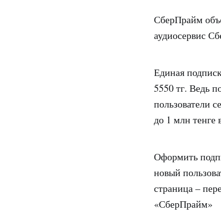
СберПрайм объе
аудиосервис Сб
Единая подписк
5550 тг. Ведь 
пользователи с
до 1 млн тенге 
Оформить подп
новый пользова
страница – пер
«СберПрайм»