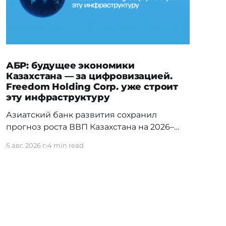
АБР: будущее экономики
Казахстана — за цифровизацией.
Freedom Holding Corp. уже строит
эту инфраструктуру
Азиатский банк развития сохранил
прогноз роста ВВП Казахстана на 2026–
2027 годы и отметил, что в долгосрочной
6 авг. 2026 г.
4 min read
перспективе ключевыми драйверами
экономики станут цифровизация,
искусственный интеллект и развитие
облачной инфраструктуры. Эти тренды
уже нашли отражение в стратегии
Freedom Holding Corp., которая
инвестирует в ИИ, дата-центры, облачные