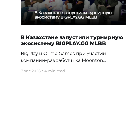
В Казахстане запустили турнирную
экосистему BIGPLAY.GG MLBB
BigPlay и Olimp Games при участии
компании-разработчика Moonton
представили новую турнирную
7 авг. 2026 г.
4 min read
экосистему BIGPLAY.GG MLBB. Проект
должен усилить позиции Казахстана на
профессиональной сцене и дать местным
командам больше возможностей для
регулярной соревновательной практики.
70% команд распадаются в первые три
недели Новая система BIGPLAY.GG
MLBB выстраивает путь от первых