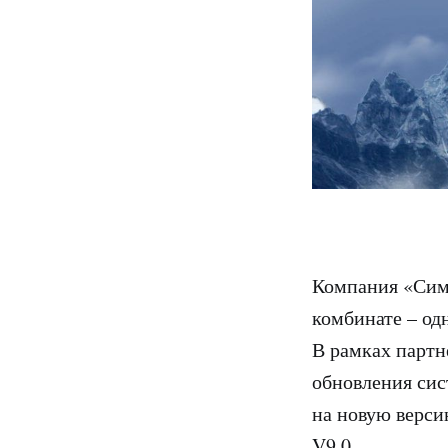
Компания «Симе
комбинате – од
В рамках партн
обновления сис
на новую верс
V9.0.