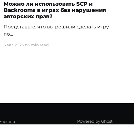
Можно ли использовать SCP и
Backrooms в играх без нарушения
авторских прав?
Представьте, что вы решили сделать игру
по
мотивам SCP Foundation или Backrooms.
5 авг. 2026 г.
5 min read
Можно ли выпустить ее в Steam,
зарабатывать на продажах и при этом не
нарушить чужие права? Ответ не так
очевиден, как кажется. Разбираемся, где
заканчивается свобода открытых
вселенных и начинаются юридические
ограничения. Для стартапов и
независимых игровых студий
Powered by Ghost
ичество