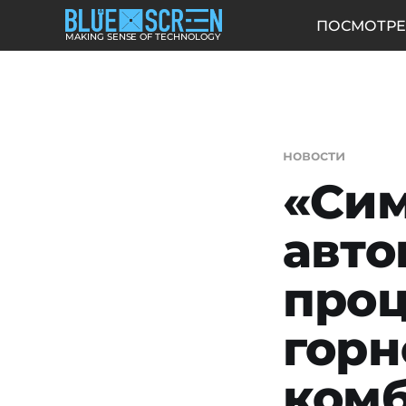
ПОСМОТРЕ
MAKING SENSE OF TECHNOLOGY
новости
«Сим
авто
проц
горн
комб