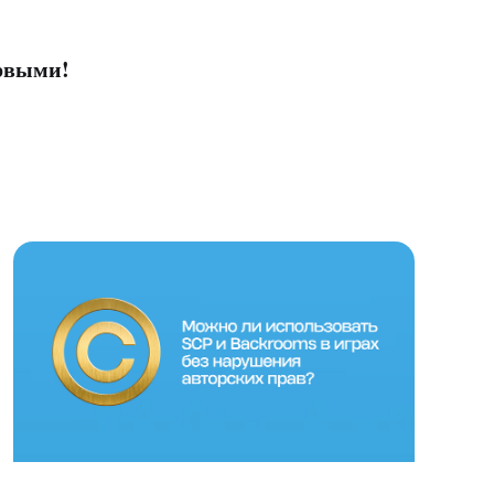
ервыми!