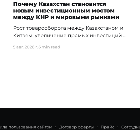
Почему Казахстан становится
новым инвестиционным мостом
между КНР и мировыми рынками
Рост товарооборота между Казахстаном и
Китаем, увеличение прямых инвестиций и
новые межгосударственные соглашения
5 авг. 2026 г.
5 min read
сами по себе еще не означают, что
китайский капитал приходит на фондовый
рынок РК. Оценить это можно только по
конкретным сделкам: кто выходит на
биржу, какие инструменты использует и
какой объем средств привлекает. Именно
такие сделки начали
ила пользования сайтом
Договор оферты
Прайс
Сотрудн