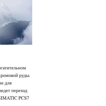
огатительном
хромовой руды.
ие для
ведет переход
 SIMATIC PCS7