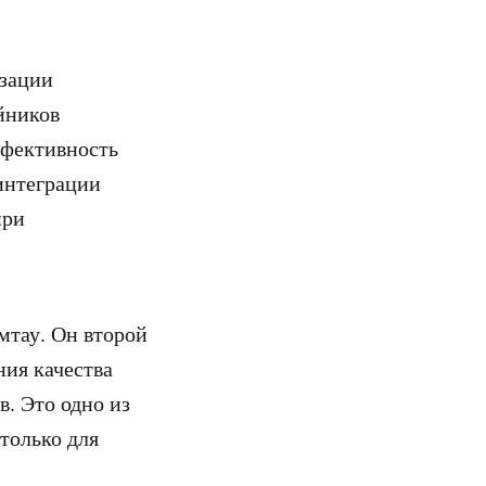
изации
йников
ффективность
интеграции
при
мтау. Он второй
ния качества
. Это одно из
только для