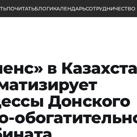
ТЬ
ПОЧИТАТЬ
БЛОГИ
КАЛЕНДАРЬ
СОТРУДНИЧЕСТВО
енс» в Казахст
матизирует
ессы Донского
о-обогатительн
ината