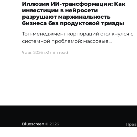
Иллюзия ИИ-трансформации: Как
инвестиции в нейросети
разрушают маржинальность
бизнеса без продуктовой триады
Топ-менеджмент корпораций столкнулся с
системной проблемой: массовые
инвестиции в доступы к LLM-моделям и
5 авг. 2026 г.
2 min read
директивное «внедрение искусственного
интеллекта» не дают ожидаемого возврата
на капитал (ROI). Согласно отчету Gartner
«Predicts 2026: AI's Impact on the Future of
Workforce», стихийное использование ИИ
без жесткой архитектуры контроля
приводит к экспоненциальному росту
технического долга. Затраты
Bluescreen
© 2026
Прав