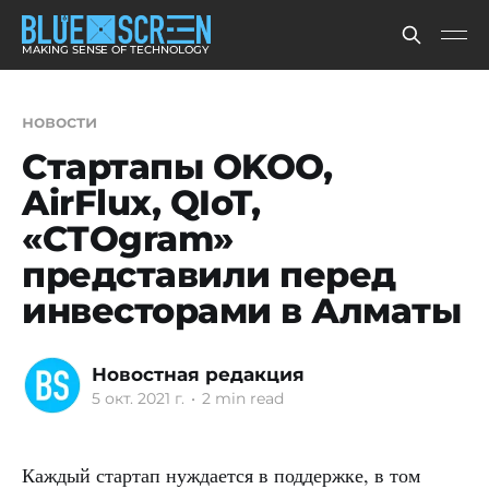
MAKING SENSE OF TECHNOLOGY
новости
Стартапы OKOO,
AirFlux, QIoT,
«СТОgram»
представили перед
инвесторами в Алматы
Новостная редакция
5 окт. 2021 г.
•
2 min read
Каждый стартап нуждается в поддержке, в том