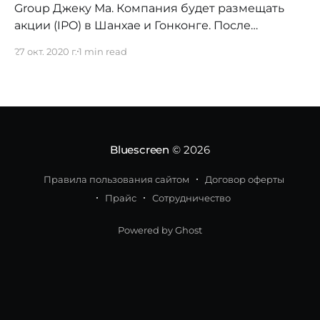
Group Джеку Ма. Компания будет размещать
акции (IPO) в Шанхае и Гонконге. После
установления цены на свои акции, Ant Group
27 окт. 2020 г.
1 min read
привлечет $34,5 млрд в рамках своего двойного
первичного публичного размещения акций,
что сделает его крупнейшим листингом за все
время. Китайский гигант финансовых
технологий ранее
Bluescreen
© 2026
Правила пользования сайтом
Договор оферты
Прайс
Сотрудничество
Powered by Ghost