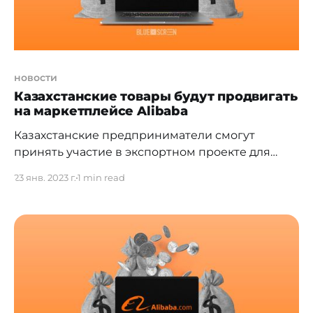
новости
Казахстанские товары будут продвигать
на маркетплейсе Alibaba
Казахстанские предприниматели смогут
принять участие в экспортном проекте для
выхода на международные рынки, в том числе
23 янв. 2023 г.
1 min read
через Alibaba. В Казахстане стартует отбор
предпринимателей для участия в программах
"Экспортная акселерация 2023", по выводу
отечественных товаропроизводителей на
международную платформу Alibaba, а также
участие в международных торговых
мероприятиях. Проекты реализуются
[https://www.gov.