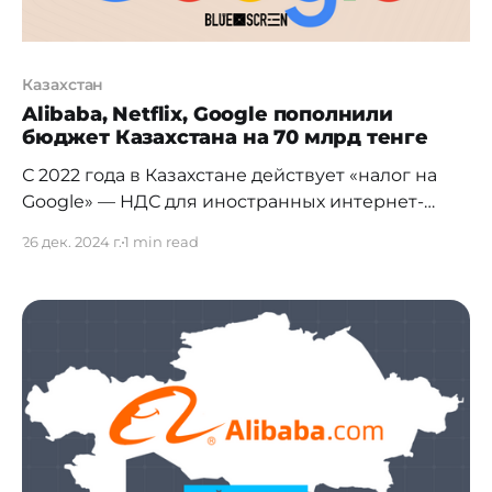
Казахстан
Alibaba, Netflix, Google пополнили
бюджет Казахстана на 70 млрд тенге
С 2022 года в Казахстане действует «налог на
Google» — НДС для иностранных интернет-
компаний, предоставляющих услуги
26 дек. 2024 г.
1 min read
казахстанским пользователям. Результаты На
сегодняшний день в стране зарегистрировано
98 иностранных компаний, включая Alibaba,
Aliexpress, Google, Apple, Netflix, Huawei и других.
Совокупно они внесли в бюджет 70
миллиардов тенге. Меры контроля Для
усиления контроля за