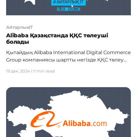
АйтарлықIT
Alibaba Қазақстанда ҚҚС төлеуші
болады
Қытайдың Alibaba International Digital Commerce
Group компаниясы шартты негізде ҚҚС төлеуші
ретінде Қазақстанда ресми тіркелді. Бұл шешім
19 дек. 2024 г.
1 min read
компания өкілдері мен Қазақстан
Республикасы Қаржы министрлігінің
Мемлекеттік кірістер комитеті (МКК)
арасындағы кездесудің нәтижесінде
қабылданды. МКК хабарлауынша, кездесу
барысында заңнамадағы соңғы өзгерістер мен
электрондық коммерция саласындағы
салықтық әкімшілендіру ерекшеліктері
талқыланды. “Біз цифрлық экономикадағы