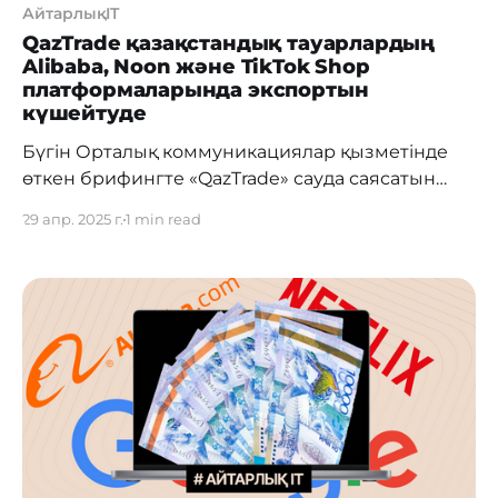
АйтарлықIT
QazTrade қазақстандық тауарлардың
Alibaba, Noon және TikTok Shop
платформаларында экспортын
күшейтуде
Бүгін Орталық коммуникациялар қызметінде
өткен брифингте «QazTrade» сауда саясатын
дамыту орталығының бас директоры
29 апр. 2025 г.
1 min read
Айтмұхамед Алдажаров қазақстандық
компаниялардың жетекші халықаралық
электрондық сауда платформаларында
қатысуын кеңейтуге бағытталған стратегиялық
бастамаларды таныстырды. Атап айтқанда,
QazTrade отандық өндірушілердің JD.com,
Alibaba.com, Europages, Noon және TikTok Shop
сияқты платформаларға қатысуын арттыруды
жоспарлап отыр. Бұл қазақстандық