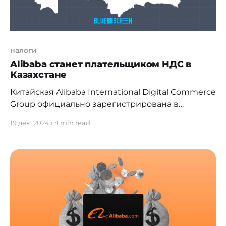
налоги
Alibaba станет плательщиком НДС в
Казахстане
Китайская Alibaba International Digital Commerce
Group официально зарегистрирована в
Казахстане как плательщик НДС на условной
19 дек. 2024 г.
1 min read
основе. Такое решение было принято по итогам
встречи представителей компании с
Комитетом государственных доходов (КГД)
Министерства финансов РК. Как сообщили в
КГД, на встрече обсуждались последние
изменения в законодательстве и особенности
налогового администрирования в сфере