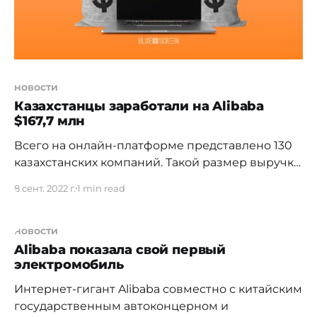
новости
Казахстанцы заработали на Alibaba
$167,7 млн
Всего на онлайн-платформе представлено 130
казахстанских компаний. Такой размер выручки
составили
8 сент. 2022 г.
1 min read
[https://www.inform.kz/ru/kazahstanskie-kompanii-
prodali-tovary-na-167-7-mln-dollarov-na-
alibaba_a3976454] совокупные продажи
новости
казахстанских компаний, представивших свои
Alibaba показала свой первый
электромобиль
товары на платформе. Напомним, что ранее
стало известно об открытии национального
Интернет-гигант Alibaba совместно с китайским
павильона Казахстана на платформе. Всего там
государственным автоконцерном и
было представлено 130 отечественных