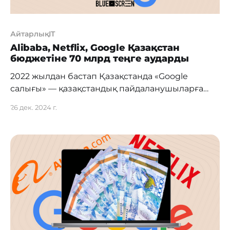
АйтарлықIT
Alibaba, Netflix, Google Қазақстан
бюджетіне 70 млрд теңге аударды
2022 жылдан бастап Қазақстанда «Google
салығы» — қазақстандық пайдаланушыларға
қызмет көрсететін шетелдік интернет-
26 дек. 2024 г.
компанияларға қосымша құн салығы (ҚҚС)
енгізілді. Нәтижелері Бүгінгі таңда елде Alibaba,
Aliexpress, Google, Apple, Netflix, Huawei және
басқа да 98 шетелдік компания тіркелген. Олар
бюджетке жалпы 70 миллиард теңге төледі.
Бақылау шаралары Салықтық міндеттемелердің
орындалуын күшейту мақсатында Салық
кодексіне