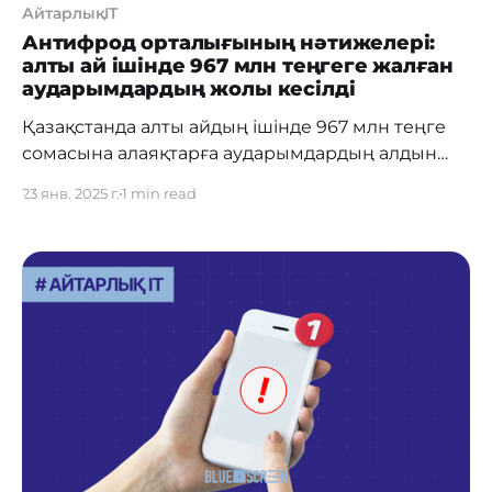
АйтарлықIT
Антифрод орталығының нәтижелері:
алты ай ішінде 967 млн теңгеге жалған
аударымдардың жолы кесілді
Қазақстанда алты айдың ішінде 967 млн теңге
сомасына алаяқтарға аударымдардың алдын
алуға көмектескен антифрод орталығы іске
23 янв. 2025 г.
1 min read
қосылды. Орталықты ҚР Ұлттық Банкі 2024
жылдың шілдесінде іске қосты және осы
уақытқа дейін 11,7 мың алаяқтық оқиғаны тіркеді.
Антифрод орталығы қалай жұмыс істейді?
Антифрод орталығы – бұл банктерге, төлем
ұйымдарына және қаржы нарығының