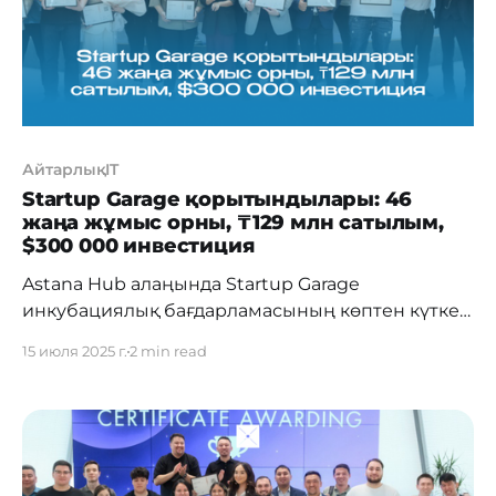
сынды жаһандық миссиясына қолдау білдірді.
CYBERPACK.
АйтарлықIT
Startup Garage қорытындылары: 46
жаңа жұмыс орны, ₸129 млн сатылым,
$300 000 инвестиция
Astana Hub алаңында Startup Garage
инкубациялық бағдарламасының көптен күткен
Demo Day іс-шарасы өтті. Бұл — жүздеген
15 июля 2025 г.
2 min read
қазақстандық команда үш ай бойы идеяларын
нақты өнімге айналдырып, оны нарыққа
шығаруға дайындалған жолдың жарқын
қорытындысы болды. 2025 жылы бағдарламаға
390 өтінім түсіп, олардың 302 жобасы іріктеуден