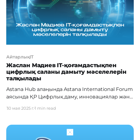
значительную
АйтарлықIT
Жаслан Мадиев IT-қоғамдастықпен
цифрлық саланы дамыту мәселелерін
талқылады
Astana Hub алаңында Astana International Forum
аясында ҚР Цифрлық даму, инновациялар және
аэроғарыш өнеркәсібі министрі Жаслан
30 мая 2025 г.
1 min read
Мадиевтің қатысуымен дөңгелек үстел өтті.
Кездесуге мемлекеттік органдардың, IT-
компаниялардың, салалық қауымдастықтардың
және бизнес-қоғамдастықтың шамамен 50 өкілі