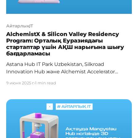
АйтарлықIT
AlchemistX & Silicon Valley Residency
Program: Орталық Еуразиядағы
стартаптар үшін АҚШ нарығына шығу
бағдарламасы
Astana Hub IT Park Uzbekistan, Silkroad
Innovation Hub және Alchemist Accelerator
ұйымдарымен бірлесіп, Қазақстан мен
9 июня 2025 г.
1 min read
Өзбекстанның цифрландыру министрліктері
мен венчурлік қорларының қолдауымен
AlchemistX & Silicon Valley Residency Program
бағдарламасының екінші легінің басталғанын
хабарлайды. Бағдарлама Орталық Еуразиядағы
стартаптарға АҚШ нарығына жедел шығуға
және жаһандық технологиялық индустрияның