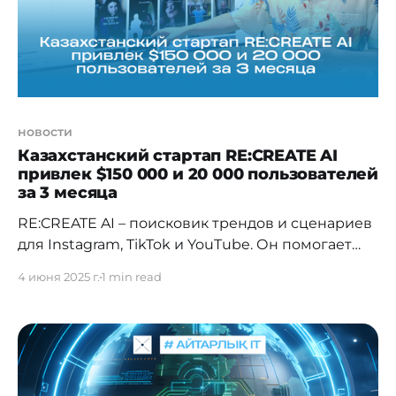
новости
Казахстанский стартап RE:CREATE AI
привлек $150 000 и 20 000 пользователей
за 3 месяца
RE:CREATE AI – поисковик трендов и сценариев
для Instagram, TikTok и YouTube. Он помогает
экспертам, предпринимателям и малому
4 июня 2025 г.
1 min read
бизнесу находить и воссоздавать самые
вирусные форматы контента на основе данных
об охватах и вовлеченности. Пользователь
выбирает тему – и получает набор
проверенных идей для контент-маркетинга,
экономя время и ресурсы. Стартап прошел