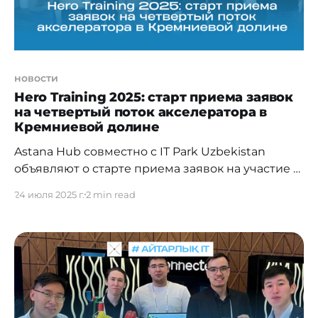
новости
Hero Training 2025: старт приема заявок
на четвертый поток акселератора в
Кремниевой долине
Astana Hub совместно с IT Park Uzbekistan
объявляют о старте приема заявок на участие в
четвертом потоке Hero Training –
24 июля 2025 г.
2 min read
международной акселерационной программы,
реализуемой в партнерстве с Draper University.
Программа ориентирована на технологические
стартапы, готовые к масштабированию и
выходу на глобальные рынки. Заявки на участие
принимаются до 13 августа по ссылке.