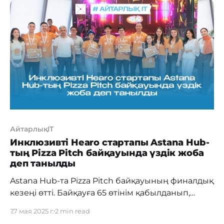
сообщества. Всего поступило 65 заявок, из
которых по итогам онлайн-диагностики были
отобраны наиболее сильные проекты. «Мы
проводим Pizza Pitch с 2018 года, и многие
успешные проекты, которые вы
АйтарлықIT
Инклюзивті Hearo стартапы Astana Hub-
тың Pizza Pitch байқауында үздік жоба
деп танылды
Astana Hub-та Pizza Pitch байқауының финалдық
кезеңі өтті. Байқауға 65 өтінім қабылданып,
онлайн-диагностика нәтижесінде әлеуеті
27 мая 2025 г.
2 min read
жоғары жобалар іріктелді. Финалға өткен 10