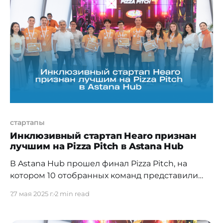
направлено на повышение цифровой
грамотности и знакомство школьников с
востребованными IT-профессиями. Экскурсия
началась с поздравительного видеопослания
министра цифрового развития Жаслана
Мадиева и презентации деятельности Astana
Hub. Учащиеся
стартапы
Инклюзивный стартап Hearo признан
лучшим на Pizza Pitch в Astana Hub
В Astana Hub прошел финал Pizza Pitch, на
котором 10 отобранных команд представили
свои IT-разработки перед
27 мая 2025 г.
2 min read
инвесторами, экспертным жюри и
представителями профессионального