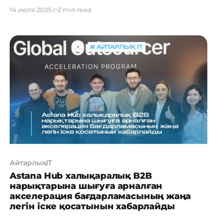
ресурстарының бірыңғай платформасы»
14 июля 2025 г.
2 min read
(МОИРБП) жобасының DEMO DAY іс-шарасы
өтті. Кездесудің басты тақырыбы – жобаны
азаматтар арасында танымал ету болды.
Әсіресе, платформадағы басты бөлімдердің бірі
– «Өмірлік жағдайлар» блогына ерекше назар
аударылды. Бұл бөлім азаматтарға нақты
өмірлік жағдайларда қажетті қызметтерді,
рәсімдерді және әрекеттерді түсінуге
АйтарлықIT
Astana Hub халықаралық B2B
нарықтарына шығуға арналған
акселерация бағдарламасының жаңа
легін іске қосатынын хабарлайды