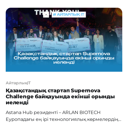
команда өз IT-жобаларын инвесторлар,
сарапшылар мен кәсіби қауымдастық
өкілдеріне таныстырды. «Біз Pizza Pitch
байқауын 2018 жылдан бері тұрақты түрде
өткізіп келеміз. Бүгінде табысты жобалардың
басым бөлігі алғаш рет дәл
АйтарлықIT
Қазақстандық стартап Supernova
Challenge байқауында екінші орынды
иеленді
Astana Hub резиденті – ARLAN BIOTECH
Еуропадағы ең ірі технологиялық көрмелердің
бірі – GITEX Europe 2025 аясында өткен беделді