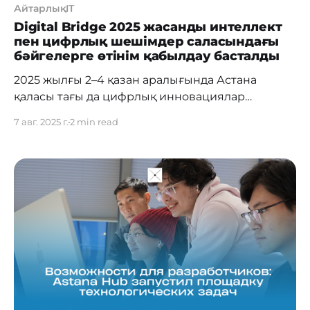
АйтарлықIT
Digital Bridge 2025 жасанды интеллект
пен цифрлық шешімдер саласындағы
бәйгелерге өтінім қабылдау басталды
2025 жылғы 2–4 қазан аралығында Астана
қаласы тағы да цифрлық инновациялар
орталығына айналады. Digital Bridge 2025
7 авг. 2025 г.
2 min read
халықаралық форумы жасанды интеллект,
технологиялық стартаптар және цифрлық
шешімдер салаларындағы кіл мықтыларды
анықтайтын үш басты байқауға өтінім қабылдау
басталғанын хабарлайды. Олардың қатарында
— Digital Bridge Awards, Generative Nation Pitch
және Astana Hub Battle. «Digital