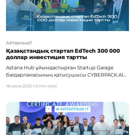
АйтарлықIT
Қазақстандық стартап EdTech 300 000
доллар инвестиция тартты
Astana Hub ұйымдастырған Startup Garage
бағдарламасының қатысушысы CYBERPACK.AI
стартапы $2 млн бағалауымен pre-seed
18 июля 2025 г.
2 min read
кезеңінде 300 000 доллар көлемінде ангел
инвесторлардан инвестиция тартты.
Инвестициялық раундқа Shell, Qatar Energy
және Apache Corporation компанияларының
топ-менеджерлері қатысып, жобаның
техникалық бағыттағы сапалы білімді әлемнің
түкпір-түкпіріндегі балаларға қолжетімді ету