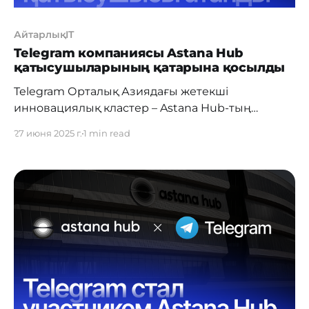
АйтарлықIT
Telegram компаниясы Astana Hub
қатысушыларының қатарына қосылды
Telegram Орталық Азиядағы жетекші
инновациялық кластер – Astana Hub-тың
қатысушысы мәртебесін алды. Telegram –
27 июня 2025 г.
1 min read
деректер қауіпсіздігі, тұрақтылық, жылдамдық
пен ауқымдылыққа басымдық беретін тәуелсіз
технологиялық платформа. Бүгінде ол әлем
бойынша ең көп жүктелетін бес қосымшаның
қатарында. Ай сайын платформаға бір
миллиардтан астам белсенді қолданушы кіреді.
Telegram ішіндегі Mini Apps веб-қосымшалары
арқылы түрлі сервистер,