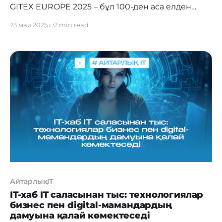
GITEX EUROPE 2025 – бұл 100-ден аса елден
келген 40 мыңнан астам сарапшыны жинаған
23 мая 2025 г.
2 min read
Еуропадағы ең ауқымды технологиялық шара.
Биылғы форумда Astana Hub пен IT Park
Uzbekistan-ның Central Asian Innovation Hubs
біріккен альянсы Қазақстан мен Өзбекстаннан
17 стартап ұсынды. Қазақстан делегациясын ҚР
Цифрлық даму, инновациялар
АйтарлықIT
IT-хаб IT саласынан тыс: технологиялар
бизнес пен digital-мамандардың
дамуына қалай көмектеседі