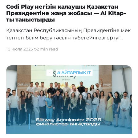
Codi Play негізін қалаушы Қазақстан
Президентіне жаңа жобасы — AI Kitap-
ты таныстырды
Қазақстан Республикасының Президентіне мек
тептегі білім беру тәсілін түбегейлі өзгертуі
мүмкін жоба таныстырылды — AI Kitap. Бұл —
10 июля 2025 г.
2 min read
халықаралық EdTech-компаниясы CodiPlay
әзірлеген алғашқы отандық жасанды интеллекті
бар цифрлық оқулық.
Жанәділ Талдыбаев таныстырған жаңа
жоба 2025 жылғы 9 шілдеде Орталық Азиядағы
ең қуатты суперкомпьютердің іске қосылуына
арналған тарихи іс-шара аясында
өтті. Бұл оқиға цифрлық