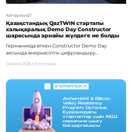
АйтарлықIT
Қазақстандық QazTWIN стартапы
халықаралық Demo Day Constructor
шарасында арнайы жүлдеге ие болды
Германияда өткен Constructor Demo Day
аясында өнеркәсіптік цифрландыру
саласындағы инвесторлар мен сарапшылардың
12 июня 2025 г.
2 min read
назарын Қазақстаннан шыққан QazTWIN
стартапы аударды. Жоба KazScanService
компаниясына тиесілі және көрермендер дауыс
беруі нәтижесінде арнайы жүлдеге ие болды —
Constructor University жанындағы Кәсіпкерлік
және инновациялар орталығының директоры
Дмитрий Куриннен 10 сағаттық менторлық
қолдау. QazTWIN — бұл өнеркәсіптік
нысандардың нақты