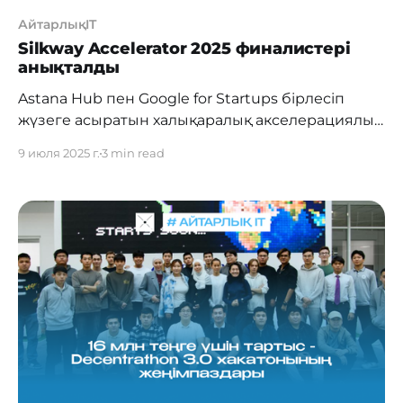
АйтарлықIT
Silkway Accelerator 2025 финалистері
анықталды
Astana Hub пен Google for Startups бірлесіп
жүзеге асыратын халықаралық акселерациялық
бағдарламаның алтыншы легінде 15 стартап
9 июля 2025 г.
3 min read
финалға өтті. Сараптамалық комиссия
көпсатылы іріктеу нәтижесінде 200-ге жуық
өтінімнің ішінен әлеуеті жоғары командаларды
таңдап алды. Финалдық тізімге Қазақстан,
Өзбекстан, Қырғызстан, Тәжікстан, Әзербайжан
және Моңғолиядан келген технологиялық
стартаптар енді. Барлық жоба PMF немесе Scale