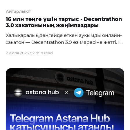
АйтарлықIT
16 млн теңге үшін тартыс - Decentrathon
3.0 хакатонының жеңімпаздары
Халықаралық деңгейде өткен ауқымды онлайн-
хакатон — Decentrathon 3.0 өз мәресіне жетті. Іс-
шараға 19 елден 2600-ден астам қатысушы
2 июля 2025 г.
2 min read
қосылып, үш күн ішінде 1300 команда жасанды
интеллект, автоматтандыру және геймдизайн
салалары бойынша 500-ден астам шешім
әзірледі. Жалпы жүлде қоры 16 миллион теңгені
құрады. Хакатон жеңімпаздары Қазақстанның
түрлі өңірлерінен шыққан. Kazakhtelecom
ұсынған тректе