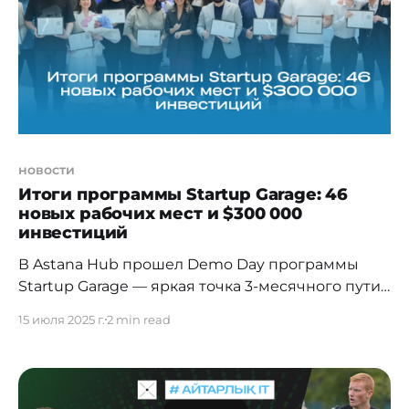
сәтті өтті. Толық циклді 77 стартап аяқтап,
олардың
новости
Итоги программы Startup Garage: 46
новых рабочих мест и $300 000
инвестиций
В Astana Hub прошел Demo Day программы
Startup Garage — яркая точка 3-месячного пути,
который прошли десятки казахстанских команд,
15 июля 2025 г.
2 min read
чтобы превратить идею в работающий продукт
и подготовиться к масштабированию. В 2025
году на участие в программе поступило 390
заявок, из которых 302 проекта успешно