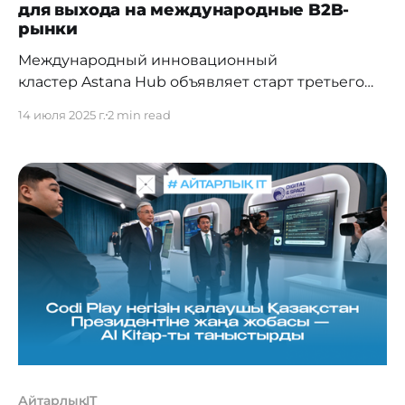
для выхода на международные B2B-
рынки
Международный инновационный
кластер Astana Hub объявляет старт третьего
потока акселерационной
14 июля 2025 г.
2 min read
программы Global Outsourcer – интенсивного
курса для IT-команд, готовых масштабировать
экспортные продажи и выйти на
международные B2B-рынки. Подать заявку на
участие можно
до 15 августа 2025 года по ссылке. По итогам
отбора в третий поток будут включены 35 IT-
компаний, зарегистрированных в
АйтарлықIT