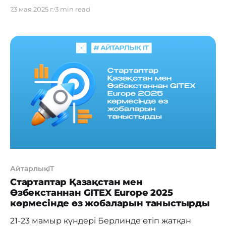
енгізіп жүрген отандық стартаптар топтамасын
23 мая 2025 г.
3 min read
ұсынады. Бұл цифрлық құралдар оқу процесін
жаңғыртып, оқушылар, студенттер, мұғалімдер
мен ата-аналар үшін жаңа мүмкіндіктер ашады.
Үздік жобаларбүгінде елімізде де, шетелде де
зор сұранысқа ие болып, білім беру жүйесін
уақыт талабына сай түрлендіруге үлес қосып
АйтарлықIT
Стартаптар Қазақстан мен
Өзбекстаннан GITEX Europe 2025
көрмесінде өз жобаларын таныстырды
21-23 мамыр күндері Берлинде өтіп жатқан