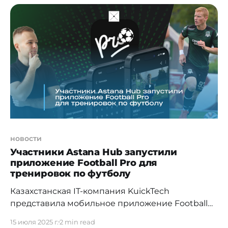
назарына ұсынды. Бұл шешім футбол
дағдыларын жетілдіргісі келетіндер үшін кәсіби
бағыттағы жаттығу бағдарламаларын ұсынады.
Қосымша тәжірибелі футбол
жаттықтырушысының қатысуымен жасалған
және пайдаланушылардың жүйелі жаттығу
дағдысын қалыптастыруға бағытталған. Football
Pro – ТМД нарығында
новости
Участники Astana Hub запустили
приложение Football Pro для
тренировок по футболу
Казахстанская IT-компания KuickTech
представила мобильное приложение Football
Pro, созданное для подростков и взрослых,
15 июля 2025 г.
2 min read
которые хотят научиться играть в футбол и