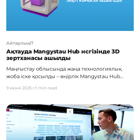
жетекші өкілдерімен серіктестік орнатуға
мүмкіндік береді.
АйтарлықIT
Ақтауда Mangystau Hub нсгізінде 3D
зертханасы ашылды
Маңғыстау облысында жаңа технологиялық
жоба іске қосылды – өңірлік Mangystau Hub
алаңында заманауи 3D-зертхана өз жұмысын
9 июня 2025 г.
1 min read
бастады. Бұл бастама жастардың инженерлік
әлеуетін дамыту мен цифрлық өндіріс
саласындағы стартаптарға жағдай жасауға
бағытталған. Зертхана алдыңғы қатарлы
құрылғылармен жабдықталған: екі ультра
жылдам Creality K1 Max 3D-принтері, төрт кәсіби
Creality K1C принтері, 30 PLA филамент