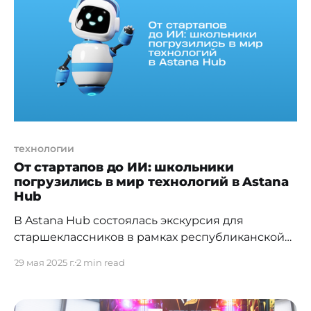
қатысты. Талқылау ашық диалог форматында
өтті. Қатысушылар сенімді бағдарламалық
қамтамасыз ету тізілімін реформалау,
электрондық өнеркәсіпті дамыту, IT-
функцияларды мемлекет
технологии
От стартапов до ИИ: школьники
погрузились в мир технологий в Astana
Hub
В Astana Hub состоялась экскурсия для
старшеклассников в рамках республиканской
акции «Кибер Тұмар», инициированной
29 мая 2025 г.
2 min read
Министерством цифрового
развития, инноваций и аэрокосмической
промышленности РК. Мероприятие