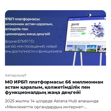
улучшить свои навыки. Приложение
разработано под руководством
профессионального тренера и построено так,
чтобы помочь пользователям выработать
привычку к регулярным тренировкам. Football
Pro – одно из первых в СНГ мобильных
приложений, в
АйтарлықIT
МО ИРБП платформасы: 66 миллионнан
астам қаралым, қолжетімділік пен
функционалдың жаңа деңгейі
2025 жылғы 14 шілдеде Astana Hub алаңында
«Мемлекеттік органдардың интернет-