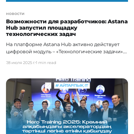
новости
Возможности для разработчиков: Astana
Hub запустил площадку
технологических задач
На платформе Astana Hub активно действует
цифровой модуль – «Технологические задачи».
Это инструмент для взаимодействия между
28 июля 2025 г.
1 min read
заказчиками и исполнителями в сфере ИКТ, а
также научно-исследовательских и опытно-
конструкторских работ (НИОКР). Компании,
недропользователи и государственные органы
могут размещать конкретные технологические
запросы, на которые требуются практические
решения. Исполнителями могут быть IT-
компании, стартапы, участники СЭЗ