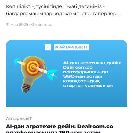
Көпшіліктің түсінігінде IT-хаб дегеніміз -
бағдарламашылар код жазып, стартаперлер
идеяларын дамытатын орын. Алайда бұл кең
21 мая 2025 г.
3 min read
экожүйенің тек бір қыры ғана. Бүгінде IT-хабтар
тек IT саласына қатысы бар адамдарға ғана
емес, сонымен қатар кәсіпкерлер,
фрилансерлер, маркетологтар, HR-мамандар
және жалпы digital мен бизнес саласында
еңбек ететін адамдар үшін де тартылыс
орталығына айналуда.
АйтарлықIT
AI-дан агротехке дейін: Dealroom.co
платформасында 390-нан астам