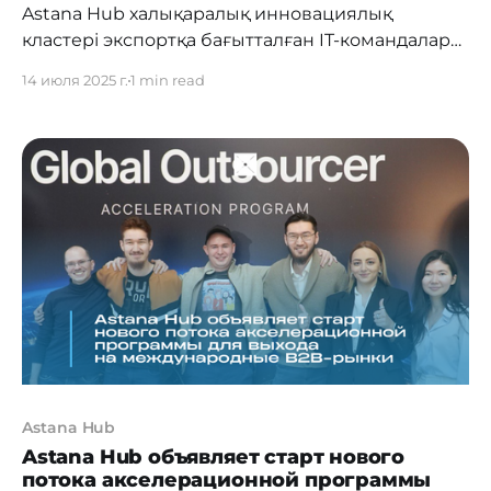
Astana Hub халықаралық инновациялық
кластері экспортқа бағытталған IT-командаларға
арналған Global Outsourcer акселерациялық
14 июля 2025 г.
1 min read
бағдарламасының үшінші легіне өтінім
қабылдаудың басталғаны туралы хабарлайды.
Бағдарлама халықаралық B2B нарықтарына
шығуға және сату көлемін ұлғайтуға ниетті
командаларға арналған интенсивті курс
форматында өтеді. Қатысуға өтінімді 2025 жылғы
15 тамызға дейін сілтеме арқылы беруге болады.
Үшінші легке іріктеу
Astana Hub
Astana Hub объявляет старт нового
потока акселерационной программы