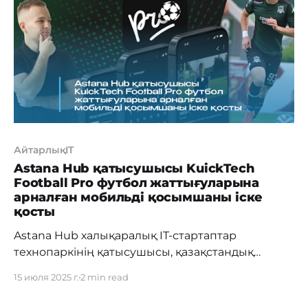
прошли отбор. Полный цикл завершили 77
стартапов,
АйтарлықIT
Astana Hub қатысушысы KuickTech
Football Pro футбол жаттығуларына
арналған мобильді қосымшаны іске
қосты
Astana Hub халықаралық IT-стартаптар
технопаркінің қатысушысы, қазақстандық
KuickTech IT-компаниясы жасөспірімдер мен
15 июля 2025 г.
2 min read
ересектерге арналған Football Pro мобильді
қосымшасын әзірлеп, пайдаланушылар