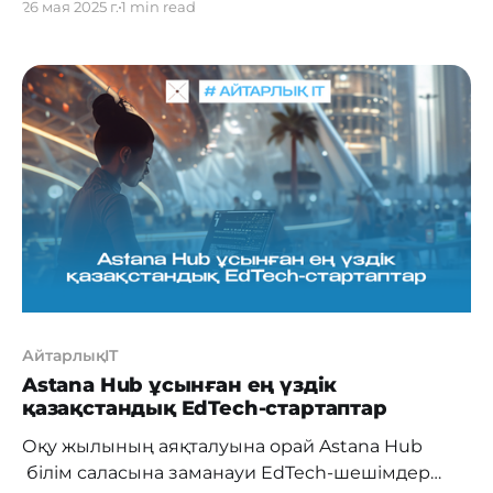
26 мая 2025 г.
1 min read
халықаралық Supernova Challenge
байқауында екінші орын алып, 30 000 еуро
көлемінде сыйақыға ие болды. Іс-шара 100-ден
астам елден келген 40 мыңнан астам
қатысушының басын қосып, инновациялар,
венчурлік инвестициялар және технологиялық
кәсіпкерлік саласындағы озық
АйтарлықIT
Astana Hub ұсынған ең үздік
қазақстандық EdTech-стартаптар
Оқу жылының аяқталуына орай Astana Hub
білім саласына заманауи EdTech-шешімдер