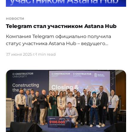
новости
Telegram стал участником Astana Hub
Компания Telegram официально получила
статус участника Astana Hub – ведущего
инновационного кластера Центральной Азии.
27 июня 2025 г.
1 min read
Сегодня Telegram входит в пятёрку самых
загружаемых приложений в мире и
насчитывает более миллиарда активных
пользователей в месяц. Это независимая
технологическая платформа, ориентированная
на скорость, масштабируемость, стабильность и
защиту данных. Встроенные в Telegram веб-
приложения – Mini Apps – позволяют