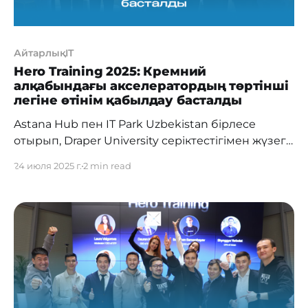
АйтарлықIT
Hero Training 2025: Кремний
алқабындағы акселератордың төртінші
легіне өтінім қабылдау басталды
Astana Hub пен IT Park Uzbekistan бірлесе
отырып, Draper University серіктестігімен жүзеге
асырылатын Hero Training халықаралық
24 июля 2025 г.
2 min read
акселерациялық бағдарламасының төртінші
легіне қатысу үшін өтінім қабылдау басталғанын
хабарлайды. Бағдарлама ауқымын кеңейтуге
және жаһандық нарыққа шығуға дайын
технологиялық стартаптарға арналған.
Өтінімдер 2025 жылғы 13 тамызға дейін
қабылданады. Қатысуға ниет
білдірушілер сілтеме арқылы тіркеле