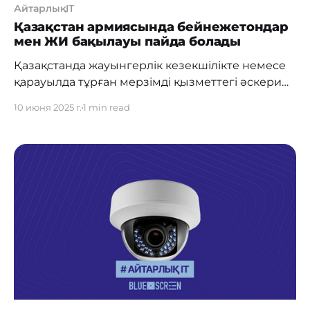
АйтарлықIT
Қазақстан армиясында бейнежетондар
мен ЖИ бақылауы пайда болады
Қазақстанда жауынгерлік кезекшілікте немесе
қарауылда тұрған мерзімді қызметтегі әскери
қызметшілер бейнежетондармен жабдықталад
10 июня 2025 г.
1 min read
ы. Сондай-ақ, әскери бөлімдерде болып жатқан
оқиғаларды автоматты түрде талдай
алатын жасанды интеллект (ЖИ) элементтері
бар бейнебақылау жүйелері енгізіледі. Бұл
туралы ҚР Бас Прокуроры Берік Асылов
мәлімдеді. Бұл бастамалар Бас әскери
прокуратураның Қорғаныс министрлігімен
бірлесіп іске қосқан «Әскердегі заңдылық