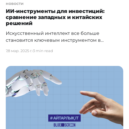
новости
ИИ-инструменты для инвестиций:
сравнение западных и китайских
решений
Искусственный интеллект все больше
становится ключевым инструментом в
инвестировании, трансформируя подходы к
28 мар. 2025 г.
3 min read
управлению капиталом. По оценке Bloomberg
Intelligence, доходы рынка генеративного
искусственного интеллекта могут увеличиться
к 2032 году до $1,3 трлн. Это в 32 раза больше,
чем в 2022 году. Какие есть популярные ИИ-
инструменты для инвестирования, как их
можно