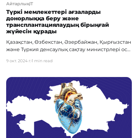
АйтарлықIT
Түркі мемлекеттері ағзаларды
донорлыққа беру және
трансплантациялаудың бірыңғай
жүйесін құрады
Қазақстан, Өзбекстан, Әзербайжан, Қырғызстан
және Түркия денсаулық сақтау министрлері осы
елдер арасында ағзаларды донорлыққа беру
9 окт. 2024 г.
1 min read
және трансплантациялауды үйлестіретін
TÜRKTRANSPLANT атты ортақ ақпараттық жүйені
құру туралы ниет хаттамасына қол қойды.
Бастама донорлық ағзалардың қолжетімділігін
арттыруға және медициналық көмектің
сапасын жақсартуға бағытталған. Донорлықты
үйлестіру TÜRKTRANSPLANT жүйесі қатысушы
елдерге донорлар мен реципиенттер туралы