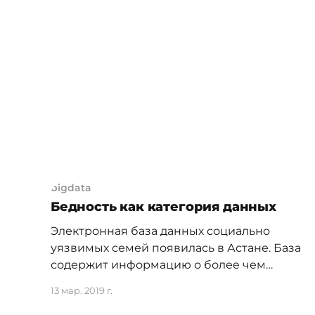
и научит: - связывать таблицы без ВПР
(Vlookup); - форматировать таблицу; -
добавлять данные в таблицу из папки с
файлами; - функция
bigdata
Бедность как категория данных
Электронная база данных социально
уязвимых семей появилась в Астане. База
содержит информацию о более чем
десяти тысячах семей Представитель
13 мар. 2019 г.
акимата Астаны сообщил, что благодаря