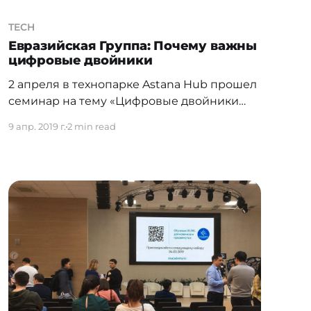
TECH
Евразийская Группа: Почему важны
цифровые двойники
2 апреля в технопарке Astana Hub прошел
семинар на тему «Цифровые двойники
металлургических активов». Спикер -
9 апр. 2019 г.
2 min read
Роман Марченко, руководитель группы по
развитию производственных систем ТОО
Евразийская Группа (ERG). Цифровые
двойники (Digital twin) – это виртуальные
копии реальных объектов. Такого рода
модели используют для прогнозирования
рисков, проведения испытаний в
различных условиях. Внедрение