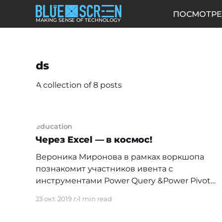
ПОСМОТРЕ
MAKING SENSE OF TECHNOLOGY
ds
A collection of 8 posts
education
Через Excel — в космос!
Вероника Миронова в рамках воркшопа
познакомит участников ивента с
инструментами Power Query &Power Pivot.
Вероника Миронова в рамках воркшопа
23 окт. 2019 г.
1 min read
познакомит участников ивента с
инструментами Power Query &Power Pivot