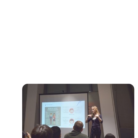
базе данных проще оказывать поддержку
нуждающимся и оперативно принимать
меры. Информация в базу поступает из
тридцати двух разных источников, данные
постоянно обновляются и дополняются. С
помощью