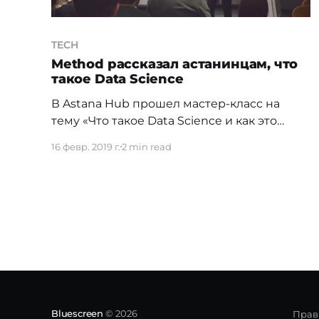
TECH
Method рассказал астанинцам, что
такое Data Science
В Astana Hub прошел мастер-класс на
тему «Что такое Data Science и как это
работает?» Ивент провела Екатерина
16 февр. 2019 г.
2 min read
Буркеева, преподаватель курса «Введение
в анализ данных» в Method, магистр
информационных систем. Большой
бизнес нуждается в больших данных. Но
помимо хранения и сбора, эти данные
нужно еще и анализировать.
Обрабатывать вручную большой
Bluescreen
© 2026
Прав