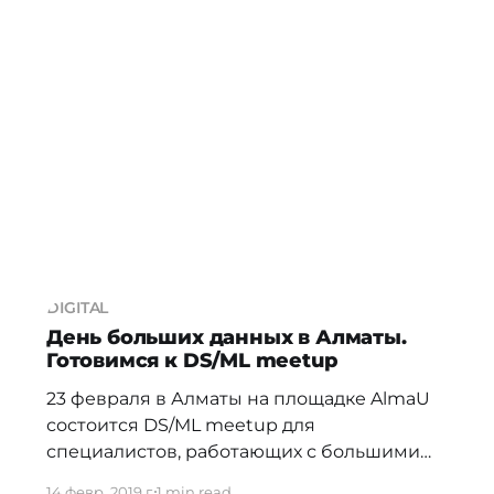
финансовых данных из открытых
источников. Нужен опыт работы в
подобных проектах, знания языка
программирования Python, опыт работы в
Django, Google Cloud или AWS.
DIGITAL
День больших данных в Алматы.
Готовимся к DS/ML meetup
23 февраля в Алматы на площадке AlmaU
состоится DS/ML meetup для
специалистов, работающих с большими
данными Лучшие эксперты в области big
14 февр. 2019 г.
1 min read