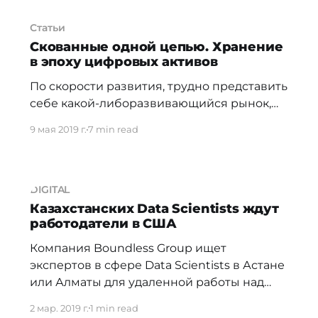
Статьи
Скованные одной цепью. Хранение
в эпоху цифровых активов
По скорости развития, трудно представить
себе какой-либоразвивающийся рынок,
который может сравниться с цифровыми
9 мая 2019 г.
7 min read
активами. Сегодня, поданным
CoinMarketCap.com, существует неменее
2160 крипто-монет и токенов. Нетрудно
увидеть параллели между
DIGITAL
развитиемцифровых активов и
Казахстанских Data Scientists ждут
работодатели в США
традиционными классами активов, такими
как акции, облигациии товары. Цифровые
Компания Boundless Group ищет
активы могут вскоре стать признанными
экспертов в сфере Data Scientists в Астане
«ценными хранилищами»,пригодными
или Алматы для удаленной работы над
для инвестиций,
проектами в США. Соискатели должны
2 мар. 2019 г.
1 min read
уметь создавать алгоритмы для обработки