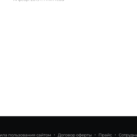
data поделятся своим опытом и
реальными кейсами. Участие бесплатное,
но количество мест ограничено.
Организаторы мероприятия Data Science
Academy и партнеры. Спикеры: Катерина
Рехерт. Data Scientist в Kolesa Group
ила пользования сайтом
Договор оферты
Прайс
Сотрудн