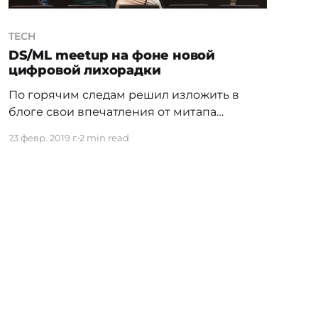
TECH
DS/ML meetup на фоне новой
цифровой лихорадки
По горячим следам решил изложить в
блоге свои впечатления от митапа
[https://www.dsacademy.kz/meetup-2019] по
23 февр. 2019 г.
2 min read
DS/ML Всего было запланировано пять
выступлений, а затем круглый с участием
экспертов в области Data Science. Первым
выступила Катерина Рехерт из Kolesa
Group. Немного удивил оригинальный
формат презентации, в которой были
использованы