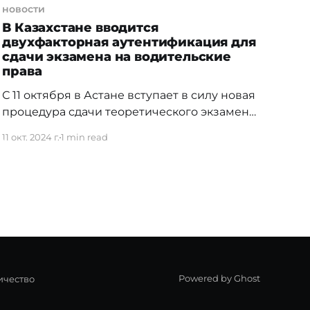
новости
В Казахстане вводится
двухфакторная аутентификация для
сдачи экзамена на водительские
права
С 11 октября в Астане вступает в силу новая
процедура сдачи теоретического экзамена
на водительские права, которая
11 окт. 2024 г.
1 min read
предусматривает двухфакторную
аутентификацию. Это нововведение
разработано Госкорпорацией для
повышения безопасности и борьбы с
мошенничеством на экзаменах.
Двухфакторная аутентификация будет
проходить в два этапа: SMS-подтверждение:
Перед началом тестирования кандидат
получит SMS-сообщение с номера 1414
Powered by Ghost
ичество