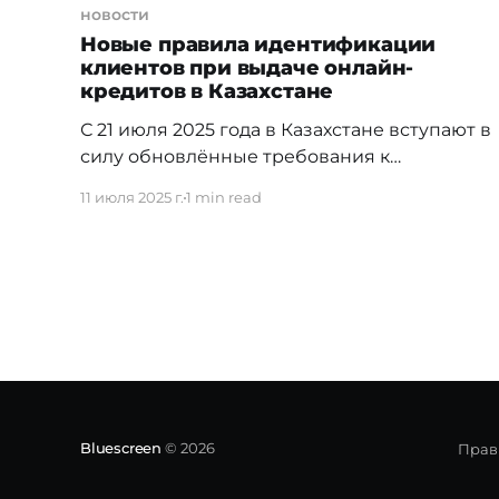
новости
Новые правила идентификации
клиентов при выдаче онлайн-
кредитов в Казахстане
С 21 июля 2025 года в Казахстане вступают в
силу обновлённые требования к
идентификации клиентов при оформлении
11 июля 2025 г.
1 min read
онлайн-кредитов. Нововведения
направлены на усиление защиты
персональных данных и борьбу с
мошенничеством в цифровых финансовых
сервисах. Двухфакторная идентификация
станет обязательной — одного лишь ИИН и
SMS-кода теперь недостаточно. Банки
второго уровня, филиалы иностранных
банков
Bluescreen
© 2026
Прав