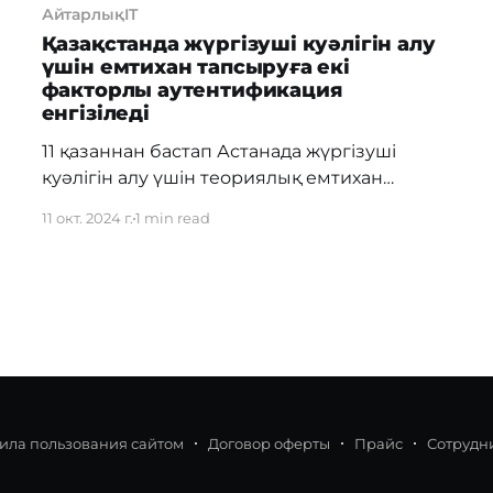
АйтарлықIT
Қазақстанда жүргізуші куәлігін алу
үшін емтихан тапсыруға екі
факторлы аутентификация
енгізіледі
11 қазаннан бастап Астанада жүргізуші
куәлігін алу үшін теориялық емтихан
тапсырудың жаңа тәртібі күшіне енеді. Бұл
11 окт. 2024 г.
1 min read
жаңа жүйе емтихандардағы қауіпсіздікті
арттырып, алаяқтықпен күресу мақсатында
Мемлекеттік корпорация тарапынан
әзірленді. Екі факторлы аутентификация екі
кезеңде өтеді: SMS-растау: Тестілеу
басталар алдында үміткерге 1414 нөмірінен
жеке деректерге кіру сұранысы бар SMS-
хабарлама жіберіледі. Хабарлама үміткердің
ила пользования сайтом
Договор оферты
Прайс
Сотрудн