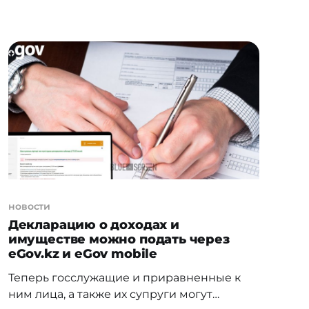
Министерства юстиции РК,
республиканской нотариальной палаты и
АО "Национальные информационные
технологии" позволяет гражданам
заверить нотариальные документы за
пару минут без необходимости
посещения нотариуса. Дополнительная
опция для оформления документов, где
требуется согласие супругов, появилась в
новости
Декларацию о доходах и
имуществе можно подать через
eGov.kz и eGov mobile
Теперь госслужащие и приравненные к
ним лица, а также их супруги могут