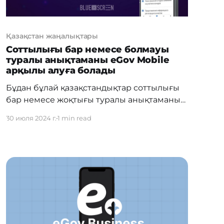
Қазақстан жаңалықтары
Соттылығы бар немесе болмауы
туралы анықтаманы eGov Mobile
арқылы алуға болады
Бұдан бұлай қазақстандықтар соттылығы
бар немесе жоқтығы туралы анықтаманы
eGov Mobile мобильдік қолданбасы арқылы
30 июля 2024 г.
1 min read
біле алады. Бұл қызмет кәмелетке
толмағандардың ата-аналары мен заңды
өкілдеріне қол жетімді. Ол үшін
пайдаланушылар анықтама форматын
таңдауы тиіс. Ол жерде сізге анықтама
электронды түрде немесе апостильмен
қағаз түрінде беріледі. Егер сізге анықтама
апостиль түрінде керек