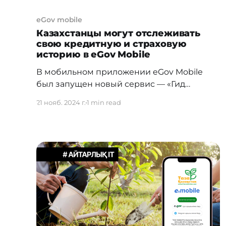
eGov mobile
Казахстанцы могут отслеживать
свою кредитную и страховую
историю в eGov Mobile
В мобильном приложении eGov Mobile
был запущен новый сервис — «Гид
кредитной и страховой истории». Теперь
21 нояб. 2024 г.
1 min read
пользователи могут отслеживать свою
кредитную и страховую историю, а также
оценить общий уровень своей
кредитоспособности онлайн. Сервис
состоит из двух разделов: «Кредитование»
и «Страхование», в которых представлена
актуальная информация о ранее
полученных пользователем кредитах и