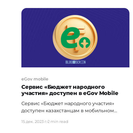
этого года аттестаты выпускников школ
будут доступны в цифровом формате. Для
этого в мобильном приложении
eGovMobile необходимо пройти на новый
сервис
eGov mobile
Сервис «Бюджет народного
участия» доступен в eGov Mobile
Сервис «Бюджет народного участия»
доступен казахстанцам в мобильном
приложении eGov Mobile. БНУ – это
15 дек. 2023 г.
2 min read
участие граждан в распределении средств
местного бюджета. Жители сами