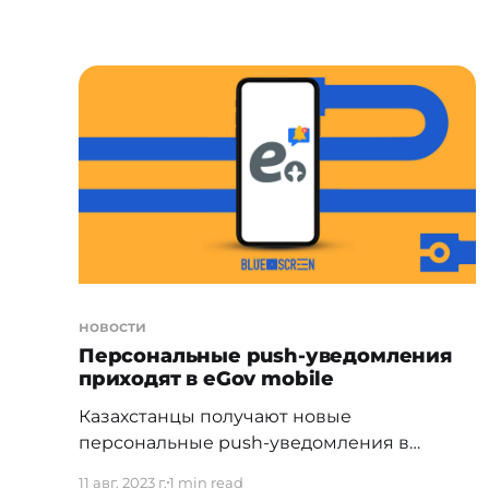
выдвигают идеи благоустройства,
прорабатывают их до уровня проектов,
затем онлайн голосованием отбирают
победителей. Проект объединяет жителей
вокруг какой-либо локальной проблемы,
вовлекает соседей в обсуждения,
позволяет до мелочей разобраться
новости
Персональные push-уведомления
приходят в eGov mobile
Казахстанцы получают новые
персональные push-уведомления в
приложении eGov mobile. Мобильное
11 авг. 2023 г.
1 min read