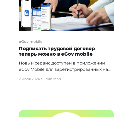
корпорации
eGov mobile
Подписать трудовой договор
теперь можно в eGov mobile
Новый сервис доступен в приложении
eGov Mobile для зарегистрированных на
портале enbek.kz организаций. Теперь
2 июля 2024 г.
1 min read
трудовой договор с работодателем
пользователи могут подписать не только
на бумажных носителях, но и со
смартфонов. Для подписания трудового
договора онлайн работодатель создаёт
проект электронного трудового договора