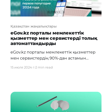
Қазақстан жаңалықтары
eGov.kz порталы мемлекеттік
қызметтер мен сервистерді толық
автоматтандырды
eGov.kz порталы мемлекеттік қызметтер
мен сервистердің 90%-дан астамын
автоматтандырды. 2024 жылдың бірінші
15 июля 2024 г.
2 min read
жартыжылдығының өзінде
қазақстандықтар eGov және eGov Mobile
арқылы 20 миллионнан астам мемлекеттік
қызмет алған. Айта кетейік, қазіргі таңда
EGov порталы мен eGov mobile
қосымшасын 14 миллионнан астам адам
пайдаланады. Оның 1,2 миллионнан