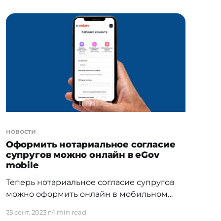
территории РК, могут подать заявление о
добровольном ограничении своего
участия в азартных играх и пари на срок от
6
новости
Оформить нотариальное согласие
супругов можно онлайн в eGov
mobile
Теперь нотариальное согласие супругов
можно оформить онлайн в мобильном
приложении eGov mobile. Интеграция
25 сент. 2023 г.
1 min read
между информационными системами