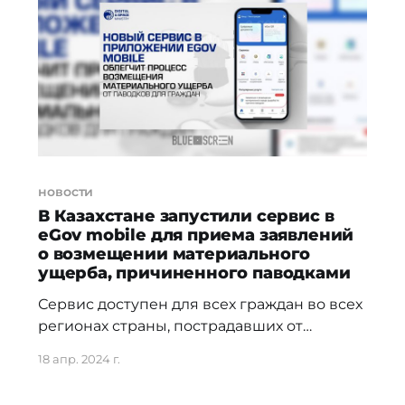
электронного правительства, но и со
смартфонов. Процедура постановки в
очередь на служебное жилье ранее
предусматривала сбор и подачу
документов
новости
В Казахстане запустили сервис в
eGov mobile для приема заявлений
о возмещении материального
ущерба, причиненного паводками
Сервис доступен для всех граждан во всех
регионах страны, пострадавших от
паводков. Теперь граждане могут легко и
18 апр. 2024 г.
удобно подать заявление о возмещении
ущерба непосредственно через