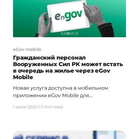
астамы осы жылдың
eGov mobile
Гражданский персонал
Вооруженных Сил РК может встать
в очередь на жилье через eGov
Mobile
Новая услуга доступна в мобильном
приложении eGov Mobile для
нуждающегося в служебном жилье
1 июля 2024 г.
1 min read
гражданского персонала Вооруженных
Сил Республики Казахстан. Встать в
очередь на служебное жилье теперь
можно не только через портал