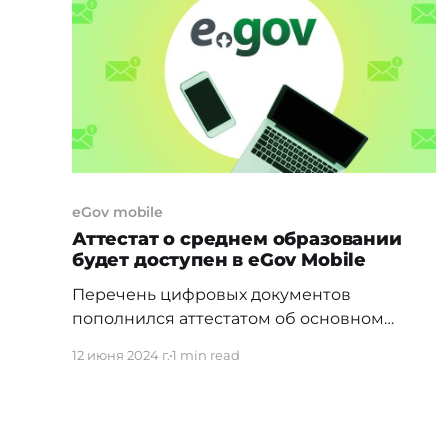
в своем личном кабинете на
портале https://hr.
eGov mobile
Аттестат о среднем образовании
будет доступен в eGov Mobile
Перечень цифровых документов
пополнился аттестатом об основном
среднем и общем среднем образовании.
12 июня 2024 г.
1 min read
Он будет доступен в новом сервисе
«Bilim» в мобильном приложении
eGovMobile, передает пресс-служба
Минпросвещения Казахстана. «Начиная с