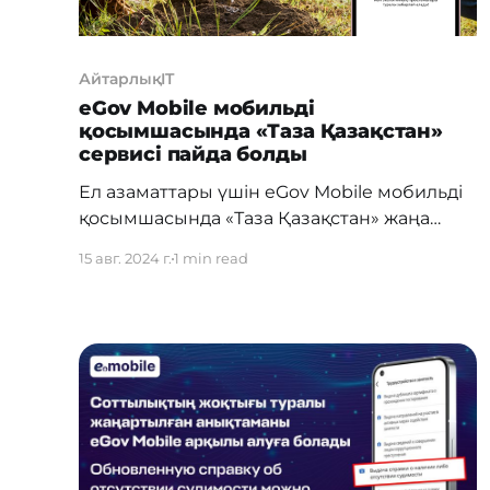
АйтарлықIT
eGov Mobile мобильді
қосымшасында «Таза Қазақстан»
сервисі пайда болды
Ел азаматтары үшін eGov Mobile мобильді
қосымшасында «Таза Қазақстан» жаңа
сервисі іске қосылды. Яғни, кез келген
15 авг. 2024 г.
1 min read
азамат смартфонның көмегімен өз
қалаларындағы абаттандыру және
экологиялық мәселелерді тікелей
хабарлай алады. Ол үшін eGov Mobile
қосымшасындағы «Таза Қазақстан»
сервисіне өту керек. Пайдаланушылар
түрлі проблемаларды фотосуретке түсіріп,
оған нақты жауап алу үшін тиісті
мекемелерге