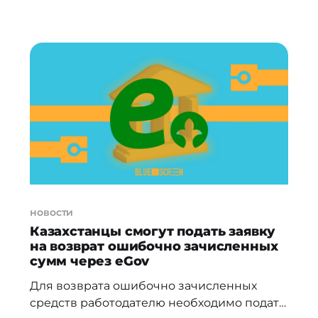
казахстанцы с сегодняшнего дня.
Сообщения заблаговременно уведомляют
об истечении срока действия
диагностической карты технического
осмотра. Обновления позволяют
напомнить гражданам за 30 дней о
истечении срока документа.
Отправленные push-уведомления будут
доступны для просмотра в разделе
"Уведомления"
новости
Казахстанцы смогут подать заявку
на возврат ошибочно зачисленных
сумм через eGov
Для возврата ошибочно зачисленных
средств работодателю необходимо подать