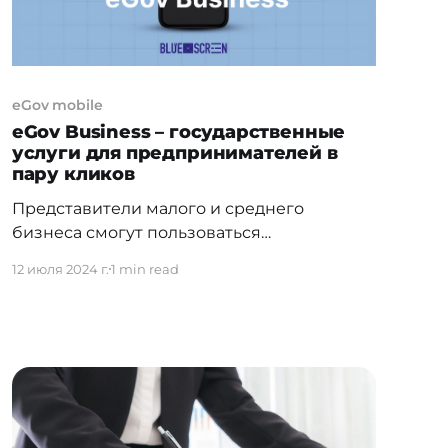
eGov mobile
eGov Business – государственные
услуги для предпринимателей в
пару кликов
Представители малого и среднего
бизнеса смогут пользоваться
государственными услугами и сервисами
12 июля 2024 г.
1 min read
с помощью мобильного приложения eGov
Business. Приложение доступно для
скачивания в магазинах приложений App
Store и Play Market и поддерживает работу
на мобильных устройствах iOS и Android.
Мобильное приложение eGov Business
является одним из компонентов