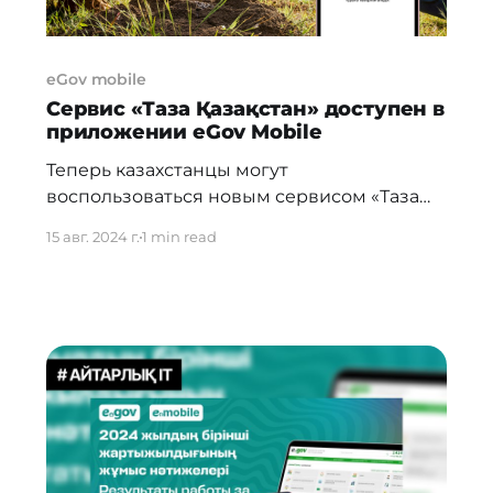
eGov mobile
Сервис «Таза Қазақстан» доступен в
приложении eGov Mobile
Теперь казахстанцы могут
воспользоваться новым сервисом «Таза
Қазақстан» в мобильном приложении
15 авг. 2024 г.
1 min read
eGov Mobile. Функция позволяет сообщать
о проблемах благоустройства и экологии
своих городов с помощью смартфона. С
помощью сервиса «Таза Қазақстан»
пользователи приложения eGov Mobile
могут фиксировать проблемы на фото и
передавать информацию ответственным
структурам для дальнейшего решения.
Пользователям доступны