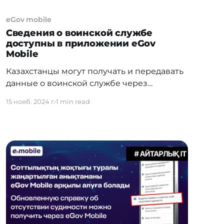
eGov mobile
Сведения о воинской службе
доступны в приложении eGov
Mobile
Казахстанцы могут получать и передавать
данные о воинской службе через
приложение eGov Mobile. Это стало
15 нояб. 2024 г.
1 min read
возможным благодаря обновлению
сервиса «Цифровые сведения». Теперь
пользователи могут просматривать и
делиться информацией о своем статусе
воинской обязанности и призыве на
воинскую службу прямо со смартфона.
Новые функции делают доступ к данным
ещё удобнее и