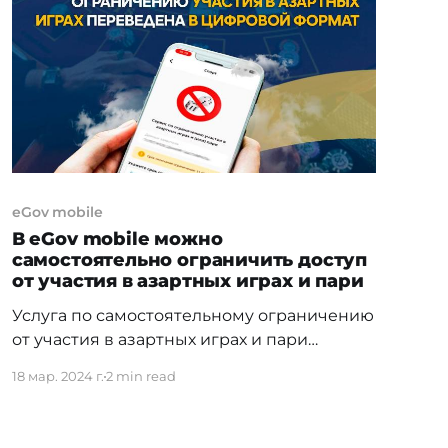
доступна с любого смартфона, на котором
установлено приложение eGov Mobile.
Чтобы получить услугу необходимо:
eGov mobile
В eGov mobile можно
самостоятельно ограничить доступ
от участия в азартных играх и пари
Услуга по самостоятельному ограничению
от участия в азартных играх и пари
переведена в цифровой формат и теперь
18 мар. 2024 г.
2 min read
доступна в приложении «eGov mobile».
Теперь граждане Казахстана, а также
иностранцы, постоянно проживающие на