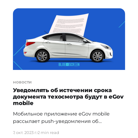
мобильное приложение eGov mobile. Для
использования нового сервиса гражданам
просто необходимо зайти на главную
страницу мобильного приложения eGov
mobile и выбрать соответствующую
опцию. Важно отметить,
новости
Уведомлять об истечении срока
документа техосмотра будут в eGov
mobile
Мобильное приложение eGov mobile
рассылает push-уведомления об
истечении срока документа техосмотра.
2 окт. 2023 г.
2 min read
Новый вид push-уведомлений получат