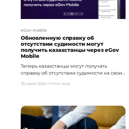
eGov mobile
Обновленную справку об
отсутствии судимости могут
получить казахстанцы через eGov
Mobile
Теперь казахстанцы могут получать
справку об отсутствии судимости на своих
детей через мобильное приложение eGov
30 июля 2024 г.
1 min read
Mobile. Эта услуга доступна для родителей
и законных представителей
несовершеннолетних. Пользователи могут
выбрать формат справки: в электронном
виде или в бумажном с апостилем. Если
вы выбираете справку с апостилем, нужно
указать адрес филиала Государственной