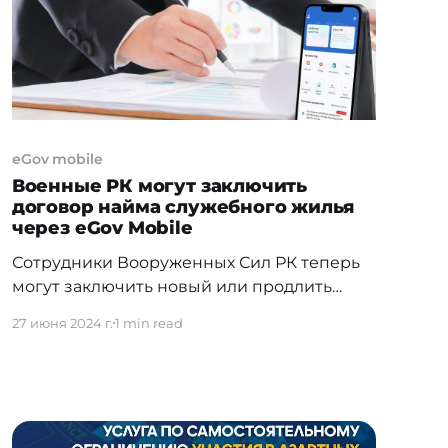
информационной системы «Мобильное
правительство»
eGov mobile
Военные РК могут заключить
договор найма служебного жилья
через eGov Mobile
Сотрудники Вооруженных Сил РК теперь
могут заключить новый или продлить
существующий договор найма
27 июня 2024 г.
1 min read
служебного жилья с помощью eGov
Mobile. Если ранее военнослужащие
собирали документы на бумажных
носителях и простаивали в очередях, то
теперь услуга заключения договоров