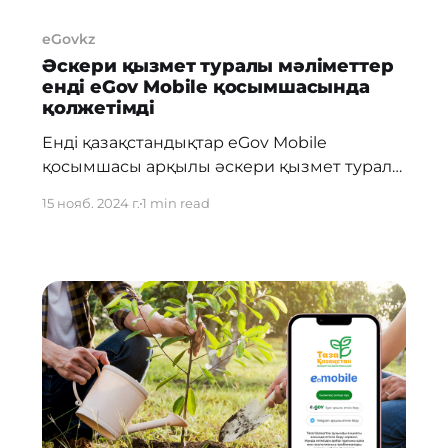
eGovkz
Әскери қызмет туралы мәліметтер
енді eGov Mobile қосымшасында
қолжетімді
Енді қазақстандықтар eGov Mobile
қосымшасы арқылы әскери қызмет туралы
деректерді ала алады және жібере алады.
15 нояб. 2024 г.
1 min read
Бұл «Цифрлық мәліметтер» сервисінің
жаңартылуы арқасында мүмкін болды. Енді
пайдаланушылар өздерінің әскери
қызметке шақырылу мәртебесі мен
әскери қызметке шақыру туралы
ақпаратты смартфонынан тікелей қарап,
бөлісе алады. Жаңа функциялар
деректерге қолжетімділікті одан әрі
ыңғайлы және жеңіл