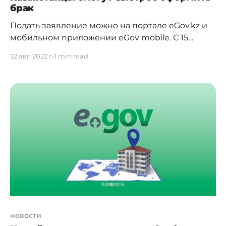
брак
Подать заявление можно на портале eGov.kz и
мобильном приложении eGov mobile. С 15
августа казахстанцы могут зарегистрировать
22 авг. 2022 г.
1 min read
брак через 15 календарных дней после подачи
заявления на портале электронного
правительства eGov.kz и мобильном
приложении eGov mobile. Ранее заявление
подавалось за месяц до государственной
регистрации брака. Отмечается, что изменения
были
новости