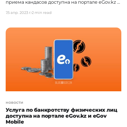
приема кандасов доступна на портале eGov.kz и
в мобильном приложении eGov Mobile.
25 апр. 2023 г.
2 min read
Государственная услуга "Включение в
региональную квоту приема кандасов"
доступна на портале Электронного
правительства eGov.kz и в мобильном
приложении eGov Mobile. Услуга
предусматривает подачу заявки для включения
в региональную квоту приема
новости
Услуга по банкротству физических лиц
доступна на портале eGov.kz и eGov
Mobile