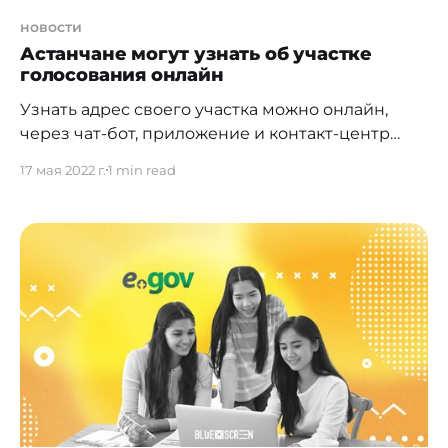
новости
Астанчане могут узнать об участке
голосования онлайн
Узнать адрес своего участка можно онлайн,
через чат-бот, приложение и контакт-центр
iKomek. Акимат города Нур-Султан рассказал о
17 мая 2022 г.
1 min read
возможности астанчанам получить сведения о
своем участке голосования в режиме онлайн.
Какие для этого есть способы: * Официальный
веб-сервис. * Чат-бот в Telegram. * Мобильное
приложение "SmartAstana" в разделе
"Городские услуги": Android и iOS. * Единый
контакт-центр