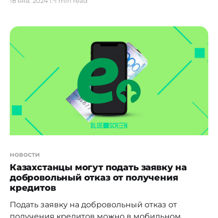
18 янв. 2024 г.
1 min read
Ранее необходимо было обращаться по месту
работы, предоставлять перечень документов и
подавать заявление. Теперь работники
Минобороны могут получить данную услугу,
минимизировав бюрократическую бумажную
волокиту, сократив срок предоставления услуги
и исключив риски коррупции. Кроме
новости
Казахстанцы могут подать заявку на
добровольный отказ от получения
кредитов
Подать заявку на добровольный отказ от
получения кредитов можно в мобильном