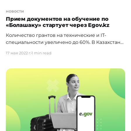
новости
Прием документов на обучение по
«Болашаку» стартует через Egov.kz
Количество грантов на технические и IT-
специальности увеличено до 60%. В Казахстане
стартует прием документов по Международной
17 мая 2022 г.
1 min read
программе "Болашак" для поступления в
зарубежные вузы по программам
магистратуры, докторантуры и резидентуры.
Подать заявку можно через портал Egov.kz с 23
мая по 14 октября. Приём документов для
прохождения стажировки начнется 5 сентября