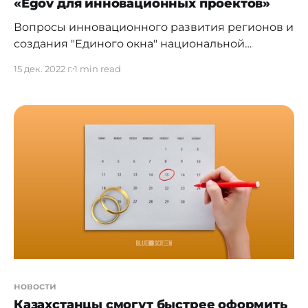
«Еgov для инновационных проектов»
Вопросы инновационного развития регионов и
создания "Единого окна" национальной
инновационной системы рассмотрены на
15 дек. 2022 г.
1 min read
заседании Совета по технологической
политике под председательством Премьер-
Министра РК Алихана Смаилова. Министр
цифрового развития, инноваций и
аэрокосмической промышленности Багдат
Мусин доложил, что для повышения
технологической активности регионов и
увеличения вклада IT-сектора в развитие
экономики планируется сконцентрировать
усилия
новости
Казахстанцы смогут быстрее оформить