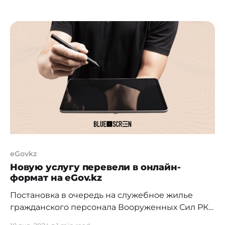
байланыс қызметтерін көрсету ережелеріне
өзгерістер жобасы жарияланды. Негізгі
өзгерістер: • EGov арқылы авторизация:
Қосылуға арналған жаңа нұсқа ұсынылады –
енді пайдаланушылар дәстүрлі SMS
авторизациясына балама ретінде EGov арқылы
авторизациядан өте алады. • Пароль алу
тәсілдері: Жаңа әдістер қосылды – бір реттік
eGovkz
Новую услугу перевели в онлайн-
формат на eGov.kz
Постановка в очередь на служебное жилье
гражданского персонала Вооруженных Сил РК
производится онлайн через портал eGov.kz.