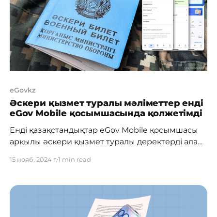
пайдаланушы бұрын алған несиелері мен
сақтандыру қызметтері туралы АО
«Мемлекеттік
eGovkz
Әскери қызмет туралы мәліметтер енді
eGov Mobile қосымшасында қолжетімді
Енді қазақстандықтар eGov Mobile қосымшасы
арқылы әскери қызмет туралы деректерді ала
алады және жібере алады. Бұл «Цифрлық
15 нояб. 2024 г.
1 min read
мәліметтер» сервисінің жаңартылуы арқасында
мүмкін болды. Енді пайдаланушылар өздерінің
әскери қызметке шақырылу мәртебесі мен
әскери қызметке шақыру туралы ақпаратты
смартфонынан тікелей қарап, бөлісе алады.