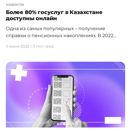
новости
Более 80% госуслуг в Казахстане
доступны онлайн
Одна из самых популярных – получение
справки о пенсионных накоплениях. В 2022
году цифровизация госуслуг шагнула далеко
2 июня 2022 г.
3 min read
вперед — в 80% случаев получить справки,
выписки, оплатить налоги, проверить очередь в
детский сад и многое другое можно онлайн.
Отказ от бумажных справок, сокращение
очередей, возможность взаимодействовать с
различными государственными органами
дистанционно — госуслуги становятся