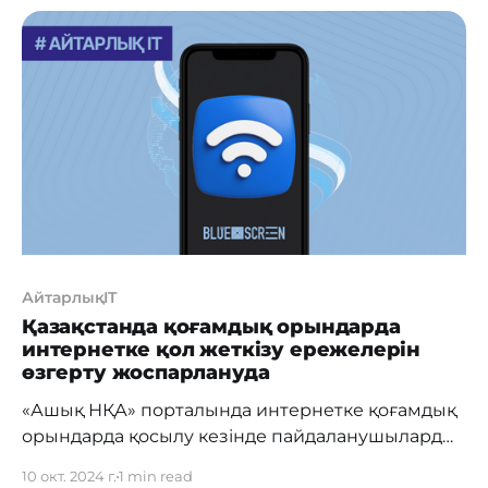
возросшие киберугрозы, Минцифры активно
усиливает меры по обеспечению цифровой
безопасности страны. По словам председателя
Комитета по информационной безопасности
Руслана Абдикаликова, за 3 квартал проведены
проверки, в ходе
АйтарлықIT
Қазақстанда қоғамдық орындарда
интернетке қол жеткізу ережелерін
өзгерту жоспарлануда
«Ашық НҚА» порталында интернетке қоғамдық
орындарда қосылу кезінде пайдаланушыларды
сәйкестендіру әдістерін кеңейтуге бағытталған
10 окт. 2024 г.
1 min read