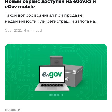
Новый сервис доступен на eGov.kz и
eGov mobile
Такой вопрос возникал при продаже
недвижимости или регистрации залога на
имущество. Казахстанцы могут посмотреть
2 авг. 2022 г.
1 min read
историю изменений адреса объекта
недвижимости при продаже, регистрации
залога на имущество в нотариусах, банках и
других организациях с помощью нового
сервиса по проверке архивных сведений. Для
этого необходимо знать регистрационный код
адреса (РКА). К примеру, если
новости