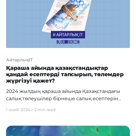
Жаңа функциялар деректерге қолжетімділікті
одан әрі ыңғайлы және жеңіл
АйтарлықIT
Қараша айында қазақстандықтар
қандай есептерді тапсырып, төлемдер
жүргізуі қажет?
2024 жылдың қараша айында Қазақстандағы
салық төлеушілер бірнеше салық есептерін
тапсырып, маңызды төлемдерді жүргізуі керек.
1 нояб. 2024 г.
2 min read
Алматы қаласы бойынша Мемлекеттік кірістер
департаменті нысандарды тапсыру және
салықтарды төлеу мерзімдері туралы ақпаратты
ыңғайлы болу үшін жинақтады. Оған