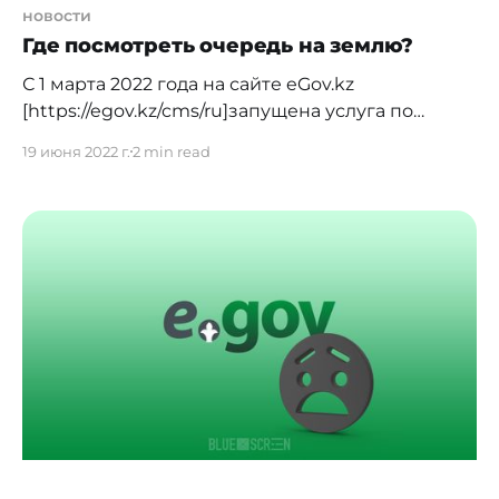
новости
Где посмотреть очередь на землю?
С 1 марта 2022 года на сайте eGov.kz
[https://egov.kz/cms/ru]запущена услуга по
постановке в очередь на получение
19 июня 2022 г.
2 min read
земельного участка под индивидуальное
жилищное строительство
[https://egov.kz/cms/ru/services/land_relations/pass
625-11_msh] (ИЖС). Все казахстанцы, достигшие
18-летнего возраста, имеют право получить
однократно земельный участок,