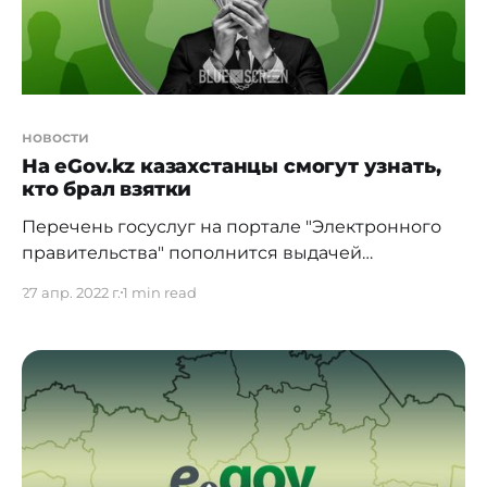
новости
На eGov.kz казахстанцы смогут узнать,
кто брал взятки
Перечень госуслуг на портале "Электронного
правительства" пополнится выдачей
информации о совершении человеком
27 апр. 2022 г.
1 min read
коррупционных преступлений. Данные будут
предоставляться с согласия пользователя.
Информация о новом функционале
рассматривается проектом поправок в правила
оказания госуслуг Комитетом по правовой
статистике и специальным учётам
Генпрокуратуры. Документ находится на