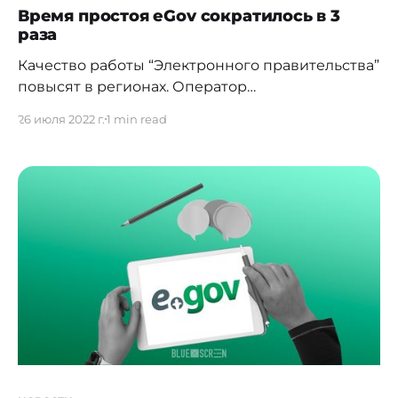
Время простоя eGov сократилось в 3
раза
Качество работы “Электронного правительства”
повысят в регионах. Оператор
информационно-коммуникационной
26 июля 2022 г.
1 min read
инфраструктуры "Электронного правительства"
провел очередной совет директоров, где на
повестке стояло 10 ключевых вопросов. Арман
Абдрасилов поделился
[https://t.me/ArmanAbdrassilov/37] в своем блоге
главными итогами заседания. Так, АО "НИТ"
принято решение об открытии
представительств в новых областях Ұлытау,
Абай