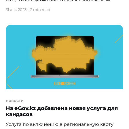
приложении eGov mobile и на портале eGov.kz.
31 авг. 2023 г.
2 min read
Теперь каждый казахстанец может добровольно
установить запрет на оформление кредитов и
микрозаймов. Для этого необходимо подать
заявку в мобильном приложении eGov mobile
либо на портале eGov.kz. Подать заявку на
сервис
новости
На eGov.kz добавлена новая услуга для
кандасов
Услуга по включению в региональную квоту