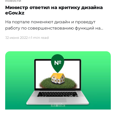
новости
Министр ответил на критику дизайна
eGov.kz
На портале поменяют дизайн и проведут
работу по совершенствованию функций на
казахском языке. Министр цифрового развития,
22 июня 2022 г.
1 min read
инноваций и аэрокосмической
промышленности Багдат Мусин в кулуарах
мажилиса ответил на критику в адрес портала
электронного правительства eGov.kz. "Мы
работаем над изменением дизайна портала
eGov.kz. Поэтому его нельзя назвать
непонятным. Сегодня его