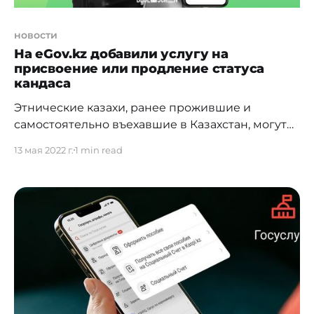
новости
На eGov.kz добавили услугу на
присвоение или продление статуса
кандаса
Этнические казахи, ранее прожившие и
самостоятельно въехавшие в Казахстан, могут
подавать заявку на присвоение статуса кандас
13 мая 2022 г.
1 min read
на портале eGov.kz Теперь на eGov.kz
пользователь может заказать услугу на себя, а
также на всех членов семьи онлайн. Услуга
оказывается физическим лицам на бесплатной
основе. Обязательными требованиями для
пользователей являются наличие