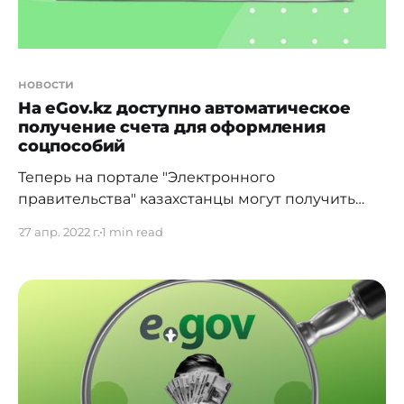
новости
На eGov.kz доступно автоматическое
получение счета для оформления
соцпособий
Теперь на портале "Электронного
правительства" казахстанцы могут получить
семь социальных выплат и автоматически
27 апр. 2022 г.
1 min read
открыть специальный счет в трех банках. При
оформлении социальных выплат, пособий и
пенсий на eGov.kz не нужно вручную вносить
20-значный номер счета (IBAN). Система
получит доступные счета по ИИН заявителя, что
в свою очередь исключает вероятность