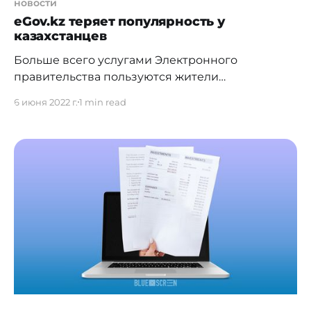
новости
eGov.kz теряет популярность у
казахстанцев
Больше всего услугами Электронного
правительства пользуются жители
Карагандинской области. Бюро национальной
6 июня 2022 г.
1 min read
статистики АСПиР РК подвели итоги
[http://finprom.kz/ru/article/egovkz-teryaet-
populyarnost-dolya-polzovatelej-uslug-
elektronnogo-pravitelstva-sokratilas] 2021 года по
использованию услуг Электронного
правительства в Казахстане. И результат
оказался самым низким за последние пять лет,
несмотря на развитие цифровизации в
Казахстане. Разбираемся подробнее в данных.