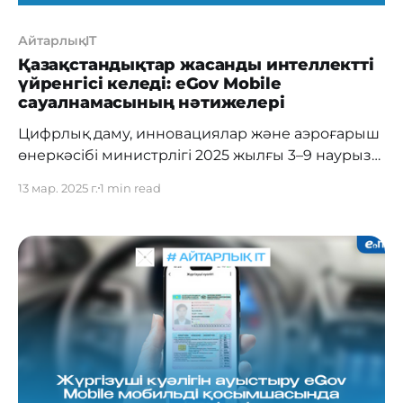
АйтарлықIT
Қазақстандықтар жасанды интеллектті
үйренгісі келеді: eGov Mobile
сауалнамасының нәтижелері
Цифрлық даму, инновациялар және аэроғарыш
өнеркәсібі министрлігі 2025 жылғы 3–9 наурыз
аралығында eGov Mobile мобильді
13 мар. 2025 г.
1 min read
қосымшасында өткен жасанды интеллектті (ЖИ)
қолдану жөніндегі сауалнаманың
қорытындыларын шығарды. Бір апта ішінде
өткен сауалнамаға ел бойынша 53 мыңнан
астам қазақстандық қатысты, және нәтижелер
көрсеткендей, халық жасанды интеллектті
белсенді пайдаланып қана қоймай, оны
үйренуге