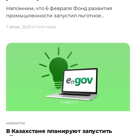
Напомним, что 6 февраля Фонд развития
промышленности запустил льготное
автокредитование на сайте autonesie.kz. Позже
7 февр. 2023 г.
1 min read
портал Электронного правительства временно
приостановил свою работу. В ведомстве дали
этому разъяснение. "Из-за наплыва
пользователей было сгененировано большое
количество обращений на отдельные сервисы,
находящиеся под защитой единого шлюза
доступа к Интернету (ЕШДИ), который
сопровождает АО
новости
В Казахстане планируют запустить