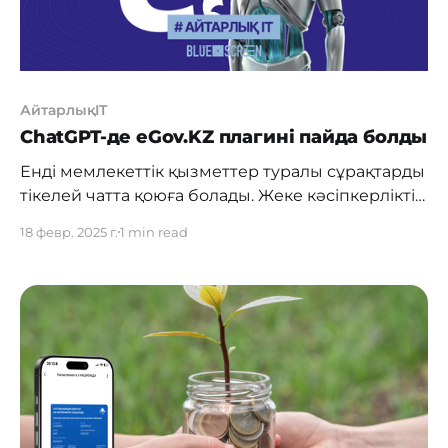
АйтарлықIT
ChatGPT-де eGov.KZ плагині пайда болды
Енді мемлекеттік қызметтер туралы сұрақтарды
тікелей чатта қоюға болады. Жеке кәсіпкерлікті
қалай тіркеуге болады? Паспорт алу үшін
18 февр. 2025 г.
1 min read
қандай құжаттар қажет? Субсидияларды қалай
рәсімдеуге болады? Барлығын бот қарапайым
тілде түсіндіріп, жұмыс істейтін сілтемелерді
қоса береді. Бұл плагинді Maxat Bekes
әзірлеген. buzyq Telegram арнасы
Цифрландыру Министрлігінің адамы екенін
растағанын хабарлады. Егер сізге