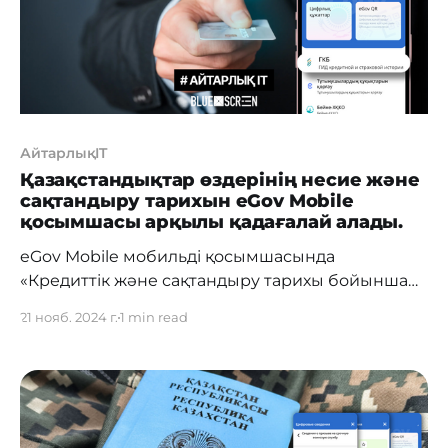
АйтарлықIT
Қазақстандықтар өздерінің несие және
сақтандыру тарихын eGov Mobile
қосымшасы арқылы қадағалай алады.
eGov Mobile мобильді қосымшасында
«Кредиттік және сақтандыру тарихы бойынша
нұсқаулық» атты жаңа сервис іске қосылды. Енді
21 нояб. 2024 г.
1 min read
пайдаланушылар өздерінің несие алу және
сақтандыру тарихын қадағалап, жалпы кредиттік
қабілеттілік деңгейін онлайн бағалай алады.
Сервис «Кредиттеу» және «Сақтандыру» атты
бөлімдерден тұрады. Бұл бөлімдерде