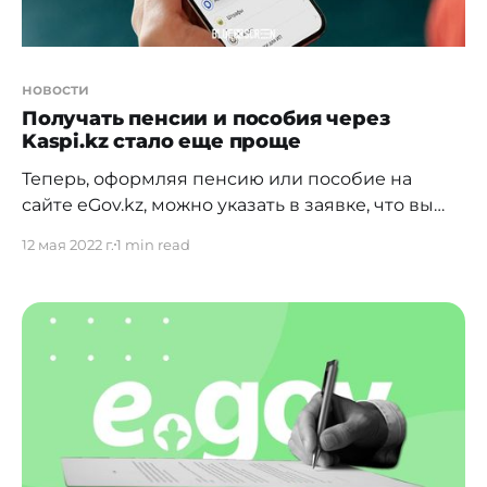
новости
Получать пенсии и пособия через
Kaspi.kz стало еще проще
Теперь, оформляя пенсию или пособие на
сайте eGov.kz, можно указать в заявке, что вы
хотите получать выплаты через Kaspi.kz. Также в
12 мая 2022 г.
1 min read
заявке можно выбрать свой счет в Kaspi, на
который вы будете получать выплаты. Раньше
20-значные номера счетов (IBAN) надо было
набирать вручную. Теперь счета отображаются
в заявке