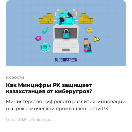
пайдаланушыға мемлекеттік қызметтерді
көрсетеді. Қосымшаның алғашқы нұсқасы 2012
жылы іске қосылып, mGov деп аталған болатын.
Онда мекенжай анықтамасын, зейнетақы
анықтамасын, жылжымайтын мүліктің
новости
Как Минцифры РК защищает
казахстанцев от киберугроз?
Министерство цифрового развития, инноваций
и аэрокосмической промышленности РК
анонсировало ряд инициатив, направленных на
15 окт. 2024 г.
1 min read
усиление кибергигиены и защиту
персональных данных граждан. В ответ на