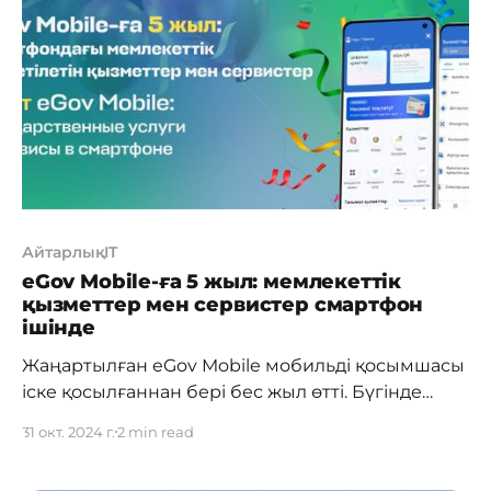
корпоративтік және жеке табыс салығы,
әлеуметтік салық, ҚҚС, акциздер және басқа да
міндетті төлемдер бойынша декларациялар
АйтарлықIT
eGov Mobile-ға 5 жыл: мемлекеттік
қызметтер мен сервистер смартфон
ішінде
Жаңартылған eGov Mobile мобильді қосымшасы
іске қосылғаннан бері бес жыл өтті. Бүгінде
әрбір екінші қазақстандық eGov Mobile
31 окт. 2024 г.
2 min read
қолданушысы болып табылады және бұл
қосымша ай сайын шамамен 4 миллион