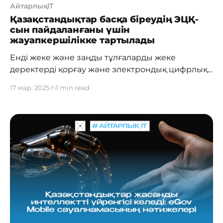
АйтарлықIT
Қазақстандықтар басқа біреудің ЭЦҚ-
сын пайдаланғаны үшін
жауапкершілікке тартылады
Енді жеке және заңды тұлғаларды жеке
деректерді қорғау және электрондық цифрлық
қолтаңба (ЭЦҚ) саласындағы әкімшілік құқық
17 мар. 2025 г.
1 min read
бұзушылықтар үшін жауапкершілікке тарту
мерзімі екі айдан бір жылға дейін ұзартылады.
Жаңа нормалар 2025 жылдың 13 наурызынан
бастап күшіне енді. Сонымен қатар, жеке
деректерді заңсыз жинау, өңдеу және оларды
қорғау шараларын сақтамау арқылы ҚР