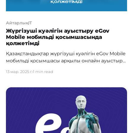
АйтарлықIT
Жүргізуші куәлігін ауыстыру eGov
Mobile мобильді қосымшасында
қолжетімді
Қазақстандықтар жүргізуші куәлігін eGov Mobile
мобильді қосымшасы арқылы онлайн ауыстыра
алады. Бұл қызмет құжаттың қолданылу мерзімі
13 мар. 2025 г.
1 min read
аяқталған, құжат жоғалған, ұрланған немесе
төлқұжат деректері өзгерген жағдайда
қолжетімді. Қызмет іске қосылғаннан бері оны 7
000-нан астам адам пайдаланды. Қызметтің
басты ерекшелігі – бұрын берілген жеке куәлік
немесе төлқұжаттағы фотосуретті пайдалану
мүмкіндігі. Негізгі шарт