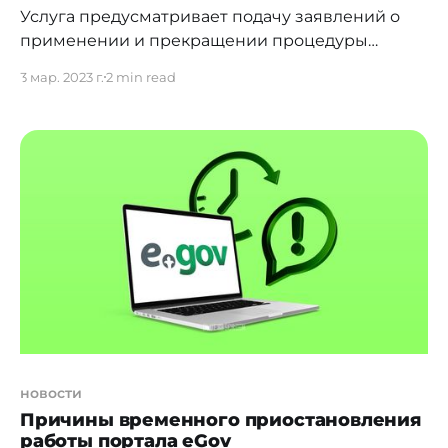
Услуга предусматривает подачу заявлений о
применении и прекращении процедуры
внесудебного банкротства. Согласно Закону "О
3 мар. 2023 г.
2 min read
восстановлении платежеспособности и
банкротстве граждан Республики Казахстан",
который вступил в силу 3 марта 2023 года,
заявление на банкротство на портале eGov.kz и
в приложении eGov Mobile может подать только
сам должник. Перед подачей заявления
должнику
новости
Причины временного приостановления
работы портала eGov