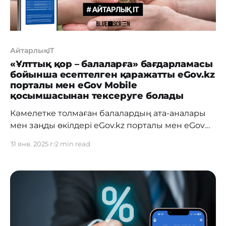
АйтарлықIT
«Ұлттық қор – балаларға» бағдарламасы
бойынша есептелген қаражатты eGov.kz
порталы мен eGov Mobile
қосымшасынан тексеруге болады
Кәмелетке толмаған балалардың ата-аналары
мен заңды өкілдері eGov.kz порталы мен eGov
Mobile мобильді қосымшасы арқылы «Ұлттық
31 янв. 2025 г.
2 min read
қор – балаларға» бағдарламасы аясында
есептелген нысаналы талаптар туралы
ақпаратты тексере алады. Есептелген қаражат
туралы мәліметтер 31 қаңтардан бастап
қолжетімді болады. Егер деректер қате
көрсетілсе немесе жаңартуды қажет етсе,
бірнеше қарапайым қадам жасау жеткілікті.