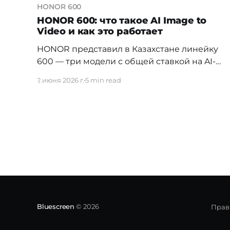
HONOR 600
HONOR 600: что такое AI Image to
Video и как это работает
HONOR представил в Казахстане линейку
600 — три модели с общей ставкой на AI-
камеру и автономность. Флагман серии —
2 июня 2026 г.
5 min read
HONOR 600 Pro, базовая модель — HONOR
600, доступный вариант — Lite. Все три
получили функцию AI Image to Video 2.0 и
аккумуляторы от 6520 до 7000 мАч.
Разбираемся, что умеет базовая модель и
Bluescreen
© 2026
Прав