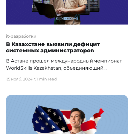
it-разработки
В Казахстане выявили дефицит
системных администраторов
В Астане прошел международный чемпионат
WorldSkills Kazakhstan, объединяющий
студентов самых разных профессий.
25 нояб. 2024 г.
1 min read
Компания PS Cloud Services предоставила
облачные серверы, которые использовались
для создания полигонов, где участники
отрабатывали навыки, необходимые для
решения реальных задач. Системное
администрирование — ключевая профессия
современного цифрового мира. Несмотря на
это, многие школьники сегодня предпочитают