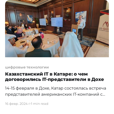
рассказывают, что на рынке мало спецов,
компании их не понимают и вообще все эти
студии: “фу фу фу”. Решил сделать подробный
мануал для всех
цифровые технологии
Казахстанский IT в Катаре: о чем
договорились IT-представители в Дохе
14-15 февраля в Дохе, Катар состоялась встреча
представителей американских IT-компаний с
офисами в Центральной Азии, Кавказе и
16 февр. 2024 г.
1 min read
Восточной Европе. Казахстан на двухдневной
встрече представлял Джейсон Харман (EPAM