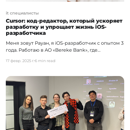
it специалисты
Cursor: код-редактор, который ускоряет
разработку и упрощает жизнь iOS-
разработчика
Меня зовут Рауан, я iOS-разработчик с опытом 3
года. Работаю в AO «‎Bereke Bank»‎, где
разрабатываю мобильное приложение для
17 февр. 2025 г.
6 min read
бизнеса, создавая удобные и надежные
решения для пользователей. Увлекаюсь
новыми технологиями, следую за трендами в
iOS-разработке и постоянно прокачивая свои
навыки. Буду делиться своим опытом и
расскажу о том, как интеграция