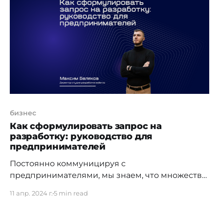
актуальные IT-тендеры. Статистика и аналитика
Тендеры в сфере IT в Казахстане являются
важным
бизнес
Как сформулировать запрос на
разработку: руководство для
предпринимателей
Постоянно коммуницируя с
предпринимателями, мы знаем, что множество
из них тратят огромное количество своего, и не
11 апр. 2024 г.
5 min read
только своего, времени на поиск IT-подрядчика:
“чтобы разработать систему”. После