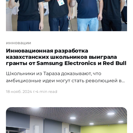
наших исследований поразили многих
участников, подчеркнув инновационный
инновации
Инновационная разработка
казахстанских школьников выиграла
гранты от Samsung Electronics и Red Bull
Школьники из Тараза доказывают, что
амбициозные идеи могут стать революцией в
медицинской сфере. Представьте себе: команда
18 нояб. 2024 г.
4 min read
подростков, собравшаяся на базе школьного
кружка, разрабатывает уникальный протез,
способный помочь парализованному человеку
без особых проблем управлять инвалидным
креслом и пользоваться телефоном или
ноутбуком. Делимся историей