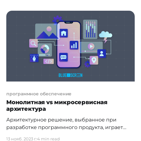
серьезным финансовым рискам и
значительным потерям. Сегодня мы разберем,
как избежать распространенных ошибок и
оптимизировать затраты на проект разработки.
Планирование бюджета Первый шаг к успеху —
грамотное планирование бюджета.
Необходимо учитывать
программное обеспечение
Монолитная vs микросервисная
архитектура
Архитектурное решение, выбранное при
разработке программного продукта, играет
огромную роль в его успешной реализации.
13 нояб. 2023 г.
4 min read