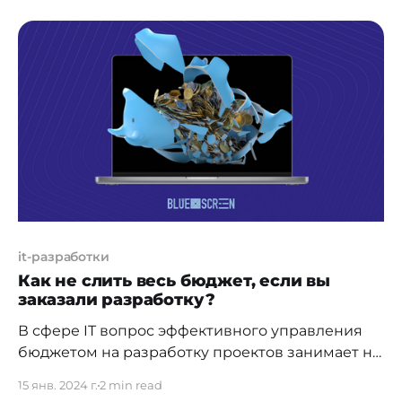
понимание, когда индивидуальный подход к
разработке действительно необходим вашему
бизнесу, а когда можно обойтись стандартными
решениями. Кроме того, информация окажется
ценной, предоставив вам
it-разработки
Как не слить весь бюджет, если вы
заказали разработку?
В сфере IT вопрос эффективного управления
бюджетом на разработку проектов занимает не
последнее место. Неправильное
15 янв. 2024 г.
2 min read
распределение ресурсов может привести к