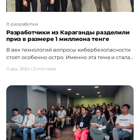
it-разработки
Разработчики из Караганды разделили
приз в размере 1 миллиона тенге
В век технологий вопросы кибербезопасности
стоят особенно остро. Именно эта тема и стала
лейтмотивом хакатона, который прошел в IT-
11 дек. 2024 г.
2 min read
хабе «Терриконовая Долина». Мероприятие
собрало команды программистов,
специалистов по кибербезопасности и
студентов, которые боролись за главные
денежные призы. Хакатон отличается от
обычных конкурсов особым форматом: его
участники должны представить решения по
заявленным