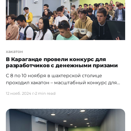
старшеклассника Каната Тажихана, который
воплощает это в реальность
хакатон
В Караганде провели конкурс для
разработчиков с денежными призами
С 8 по 10 ноября в шахтерской столице
проходил хакатон – масштабный конкурс для
начинающих и опытных разработчиков. В
12 нояб. 2024 г.
2 min read
течение 48 часов участники создавали свои
технологические решения, чтобы побороться
за денежный приз. Организатором
мероприятия стала местная стартап-
экосистема “Терриконовая долина”, а