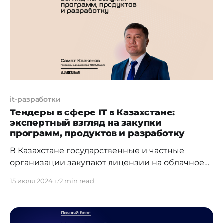
«Терриконовая долина», а партнерами
стали Freedom Bank и Freedom Telecom.
Именно для них
it-разработки
Тендеры в сфере IT в Казахстане:
экспертный взгляд на закупки
программ, продуктов и разработку
В Казахстане государственные и частные
организации закупают лицензии на облачное
программное обеспечение или ПО на заказ. В
15 июля 2024 г.
2 min read
статье представим экспертное мнение
специалистов Евразийского электронного
портала о тендерах в сфере IT в Казахстане,
анализируя статистику, аналитику, и осветим