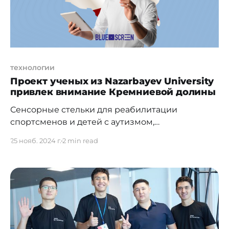
изучение разработки, зачастую
технологии
Проект ученых из Nazarbayev University
привлек внимание Кремниевой долины
Сенсорные стельки для реабилитации
спортсменов и детей с аутизмом,
разработанные
25 нояб. 2024 г.
2 min read
учеными Nazarbayev University (NU), вызвали
восторг в Кремниевой долине. Ученые
приняли участие в Tech CrunchDisrupt – самой
большой в мире конференции, посвященной
технологическим разработкам, и
объединяющей новаторов индустрии,
стартаперов и инвесторов. «Качество и глубина