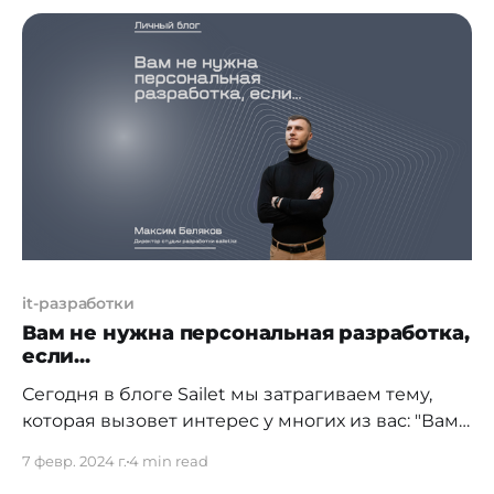
по странам Среднего Востока). Главной целью
события стало обсуждение с представителями
правительства Катара и местного бизнеса
дальнейших шагов по интеграции IT-
специалистов
it-разработки
Вам не нужна персональная разработка,
если...
Сегодня в блоге Sailet мы затрагиваем тему,
которая вызовет интерес у многих из вас: "Вам
не нужна персональная разработка, если...". В
7 февр. 2024 г.
4 min read
статье каждый абзац — это инвестиция в