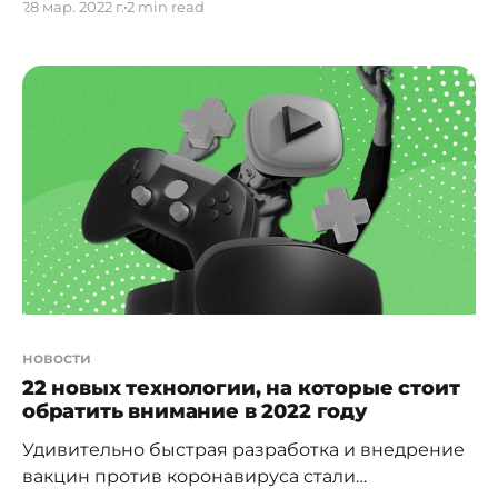
28 мар. 2022 г.
2 min read
три ультрасовременных наноспутника в
стратосферу. Наноспутники, относящиеся к
классу малых космических аппаратов,
оснащены несколькими камерами, одна из
которых способна снимать эллиптическое
изображение Земли с разрешением 4К. В ходе
запуска наноспутники UniSat позволяют
сделать снимки Земли и
новости
22 новых технологии, на которые стоит
обратить внимание в 2022 году
Удивительно быстрая разработка и внедрение
вакцин против коронавируса стали