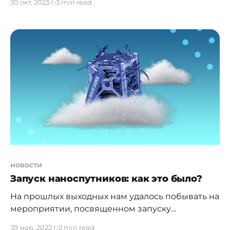
20 окт. 2023 г.
3 min read
маркетинге. Они участвуют в росте и развитии
бизнеса, применяя знания в математике,
статистике и программировании. Благодаря
таким специалистам компания понимает
потребности пользователей. Согласно отчёту
Acumen Research and Consulting от 2022 года,
объём мирового рынка аналитики данных
будет
новости
Запуск наноспутников: как это было?
На прошлых выходных нам удалось побывать на
мероприятии, посвященном запуску
наноспутников в стратосферу в рамках
29 мар. 2022 г.
2 min read