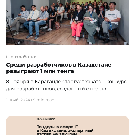
партнерами выступили партнерами выступили
Freedom Holding Corp. и Freedom Şapağat.
Разработчикам
it-разработки
Среди разработчиков в Казахстане
разыграют 1 млн тенге
8 ноября в Караганде стартует хакатон-конкурс
для разработчиков, созданный с целью
привлечения творческих умов для разработки
1 нояб. 2024 г.
1 min read
технологического проекта. Призовой фонд
мероприятия – 1 000 000 тенге, а лучшие
проекты получат шанс быть реализованными.
Организатором хакатона выступила
карагандинская стартап-экосистема