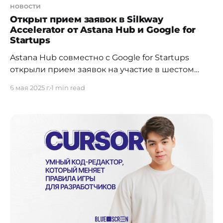
новости
Открыт прием заявок в Silkway
Accelerator от Astana Hub и Google for
Startups
Astana Hub совместно с Google for Startups
открыли прием заявок на участие в шестом
потоке акселерационной программы Silkway
6 мая 2025 г.
1 min read
Accelerator — признанного лидера среди
акселераторов Центральной Азии для
технологических стартапов на стадии роста.
Участие могут принять команды из Казахстана,
Узбекистана, Кыргызстана, Таджикистана,
Туркменистана, Азербайджана, Грузии и
Монголии. Прием заявок открыт до 2