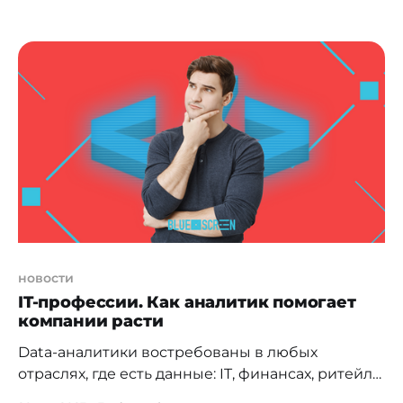
Два основных варианта архитектуры –
монолитная и микросервисная, предоставляют
разные подходы к построению приложений.
Сегодня мы исследуем особенности и
преимущества каждой из них, а также
рассмотрим, как правильно выбрать между
ними. Что такое монолитная архитектура?
Монолитная архитектура
новости
IT-профессии. Как аналитик помогает
компании расти
Data-аналитики востребованы в любых
отраслях, где есть данные: IT, финансах, ритейле,
здравоохранении, кибербезопасности,