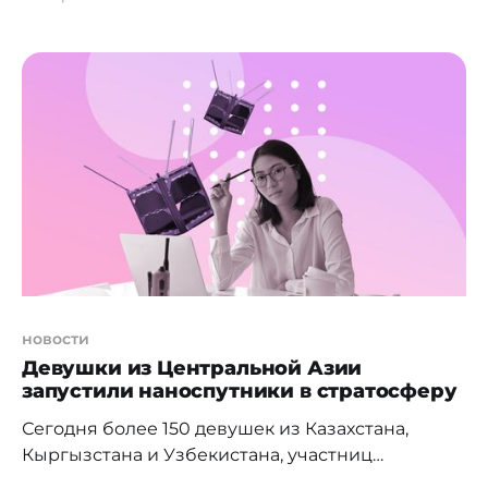
программы UniSat. Участницы
образовательной программы из Центральной
Азии запустили три ультрасовременных
наноспутника в стратосферу, которые позволят
собирать данные об излучении, радиации,
давлении, гравитации, силе тяжести, а также о
составе света и газа, после чего большие
новости
Девушки из Центральной Азии
запустили наноспутники в стратосферу
Сегодня более 150 девушек из Казахстана,
Кыргызстана и Узбекистана, участниц
образовательной программы UniSat запустили