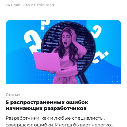
напоминанием о способности науки и техники
24 нояб. 2021 г.
8 min read
изменить мир. Хотя вакцины на основе новой
технологии, казалось бы, были созданы почти
мгновенно, на самом деле они опирались на
десятилетия исследований, проводившихся
еще в 1970-х годах. Как говорится в
технологической отрасли, для того чтобы
Статьи
5 распространенных ошибок
начинающих разработчиков
Разработчики, как и любые специалисты,
совершают ошибки. Иногда бывает нелегко