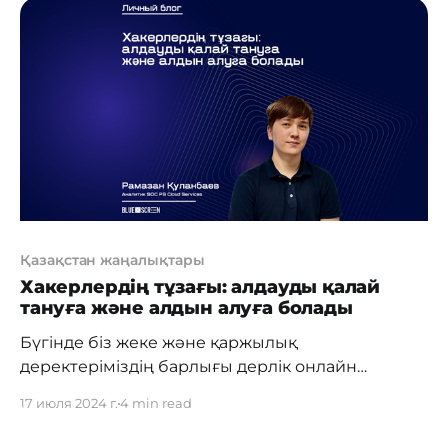
сүйікті шараларға қатысу мүмкіндігінен
айырылады. Бұл мақалада біз билеттерді сатып
алу кезінде өзіңізді қалай қорғауға болатынын
айтып, Қазақстандағы іс-шараларға билет
бағасы туралы өзекті мәліметтерді ұсынамыз.
Іс-шараларға
Қазақстан жаңалықтары
Хакерлердің тұзағы: алдауды қалай
тануға және алдын алуға болады
Бүгінде біз жеке және қаржылық
деректеріміздің барлығы дерлік онлайн
сақталатын әлемде өмір сүріп жатырмыз. Бұл,
17 июля 2024 г.
4 min read
әрине, өте ыңғайлы, бірақ сонымен бірге қауіпті.
Фишинг (электрондық алаяқтық) - біз көп