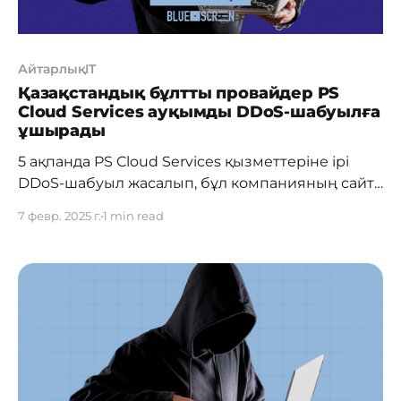
АйтарлықIT
Қазақстандық бұлтты провайдер PS
Cloud Services ауқымды DDoS-шабуылға
ұшырады
5 ақпанда PS Cloud Services қызметтеріне ірі
DDoS-шабуыл жасалып, бұл компанияның сайт
хостингі мен бұлтты инфрақұрылымына әсер
7 февр. 2025 г.
1 min read
етті. Соның салдарынан қазақстандық бірқатар
сайттарға кіруде қиындықтар туындады.
Шабуыл туралы не белгілі? Шабуыл 5 ақпанда
16:50-де басталып, 6 ақпан 01:00-ге дейін
жалғасты. Шабуылға бұлтты серверлер,
объектілік сақтау жүйесі, VPS-хостинг және