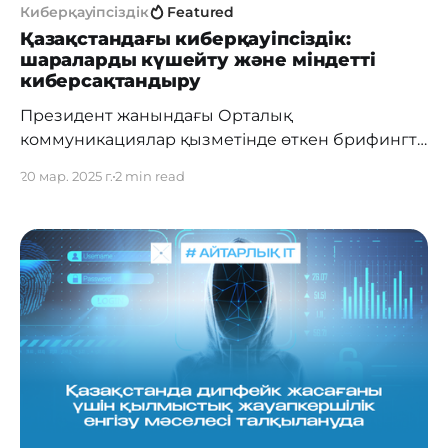
Киберқауіпсіздік
Featured
Қазақстандағы киберқауіпсіздік:
шараларды күшейту және міндетті
киберсақтандыру
Президент жанындағы Орталық
коммуникациялар қызметінде өткен брифингте
ҚР ЦДИАӨМ Ақпараттық қауіпсіздік комитетінің
20 мар. 2025 г.
2 min read
төрағасы Руслан Абдикаликов адам
капиталының дамуын, жеке деректерді
қорғауды және сенімді инфрақұрылым құруды
қамтитын жаңа киберқауіпсіздік шаралары
туралы айтты. 2024 жылы киберқауіпсіздік
мәселелері бойынша халықтың хабардарлығы
80,4%-ға жетті. Ақпараттық қауіпсіздік саласында
кадрларды даярлау 8 жоғары оқу