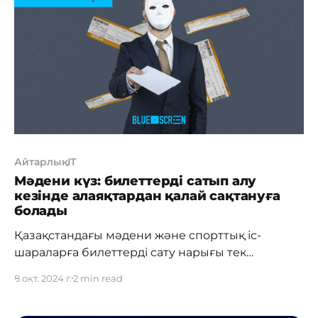
цифрлық кеңістіктегі алаяқтық схемалардан
қорғау болды. «Біз сондай-ақ Telegram-мен
заңсыз контентті жедел жою және деструктивті
арналарды бұғаттау бойынша
АйтарлықIT
Мәдени күз: билеттерді сатып алу
кезінде алаяқтардан қалай сақтануға
болады
Қазақстандағы мәдени және спорттық іс-
шараларға билеттерді сату нарығы тек
жанкүйерлерді ғана емес, алаяқтарды да
8 окт. 2024 г.
2 min read
тартады. Жыл сайын мыңдаған адамдар
алданудың құрбаны болып, ақшасынан және