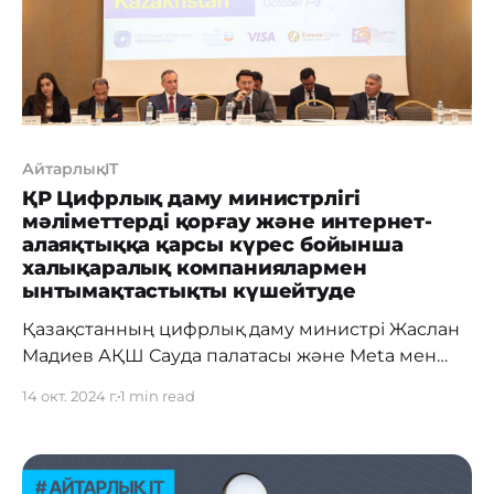
күдік бар
АйтарлықIT
ҚР Цифрлық даму министрлігі
мәліметтерді қорғау және интернет-
алаяқтыққа қарсы күрес бойынша
халықаралық компаниялармен
ынтымақтастықты күшейтуде
Қазақстанның цифрлық даму министрі Жаслан
Мадиев АҚШ Сауда палатасы және Meta мен
Apple компанияларының өкілдерімен
14 окт. 2024 г.
1 min read
кездесулер өткізіп, деректердің қауіпсіздігін
қамтамасыз ету және пайдаланушыларды
қорғау мәселелерін талқылады. Негізгі
тақырыптар фейк аккаунттармен күрес және