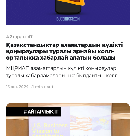
қатар кибероперациялардың геосаяси
қақтығыстармен тығыз байланысты екенін
көрсетеді. «Өсіп келе
АйтарлықIT
Қазақстандықтар алаяқтардың күдікті
қоңыраулары туралы арнайы колл-
орталыққа хабарлай алатын болады
МЦРИАП азаматтардың күдікті қоңыраулар
туралы хабарламаларын қабылдайтын колл-
орталық құруды қарастыруда. Бұл жоба туралы
15 окт. 2024 г.
1 min read
идея ОКҚ брифингінде талқыланды, онда
Ақпараттық қауіпсіздік комитетінің төрағасы
Руслан Абдикаликов бұл колл-орталық қылмыс
әлі жасалмаса да, алаяқтыққа күдікті
жағдайларды жедел тіркеуге көмектесетінін
мәлімдеді. «Қылмыс әлі жасалмаса да, адамда
бұл қоңырау алаяқтық сипатта болды деген