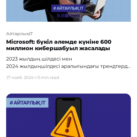
АйтарлықIT
Microsoft: бүкіл әлемде күніне 600
миллион кибершабуыл жасалады
2023 жылдың шілдесі мен
2024 жылдыңшілдесі аралығындағы трендтерді
ашатын Digital
27 нояб. 2024 г.
3 min read
Defence жылсайынғы қауіпсіздік есебінде Micros
oft корпорациясышиеленіскен геосаяси жағдай
ында кибершабуылдардыңалаңдатарлық өсуін а
тап көрсетеді. Есепке сәйкес, Microsoft
клиенттері күн
сайын киберқылмыскерлерден де, мемлекеттік
құрылымдардан да 600 миллион шабуылға тап
болады. Есеп сонымен