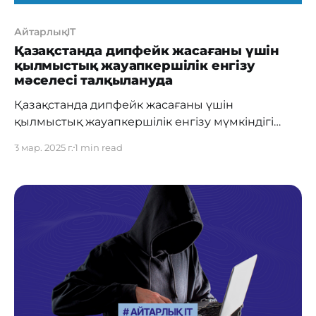
АйтарлықIT
Қазақстанда дипфейк жасағаны үшін
қылмыстық жауапкершілік енгізу
мәселесі талқылануда
Қазақстанда дипфейк жасағаны үшін
қылмыстық жауапкершілік енгізу мүмкіндігі
қарастырылып жатыр. Бұл туралы Мәжіліс
3 мар. 2025 г.
1 min read
депутаты Екатерина Смышляева «Жасанды
интеллект туралы» заң жобасының
таныстырылымы барысында айтты. Дипфейк –
бұл жасанды интеллект көмегімен фото, аудио
және видео материалдарды шынайы көрінетін
жалған нұсқаларға айналдыратын технология.
«Көп жағдайда жауапкершілік тек дипфейктің
өзіне емес, оның салдарына байланысты